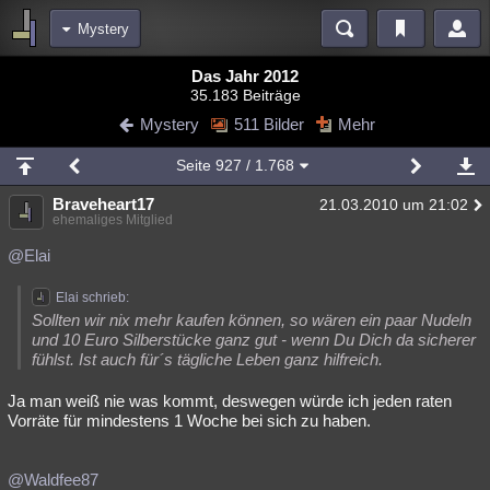
Mystery
Bereiche
Das Jahr 2012
35.183 Beiträge
Echtzeit
Diskussionen
Blogs
Videos
Statistiken
Mystery
511 Bilder
Mehr
Chat
Wiki
Neuigkeiten
Seite
927
/ 1.768
meine Rubriken
Braveheart17
21.03.2010 um 21:02
Menschen
Wissenschaft
Politik
Mystery
Kriminalfälle
ehemaliges Mitglied
Spiritualität
Verschwörungen
Technologie
Ufologie
@Elai
Natur
Umfragen
Unterhaltung
Elai schrieb:
Sollten wir nix mehr kaufen können, so wären ein paar Nudeln
weitere Rubriken
und 10 Euro Silberstücke ganz gut - wenn Du Dich da sicherer
fühlst. Ist auch für´s tägliche Leben ganz hilfreich.
Philosophie
Träume
Orte
Esoterik
Literatur
Ja man weiß nie was kommt, deswegen würde ich jeden raten
Astronomie
Helpdesk
Gruppen
Gaming
Filme
Vorräte für mindestens 1 Woche bei sich zu haben.
Musik
Clash
Verbesserungen
Allmystery
English
@Waldfee87
Übersichten