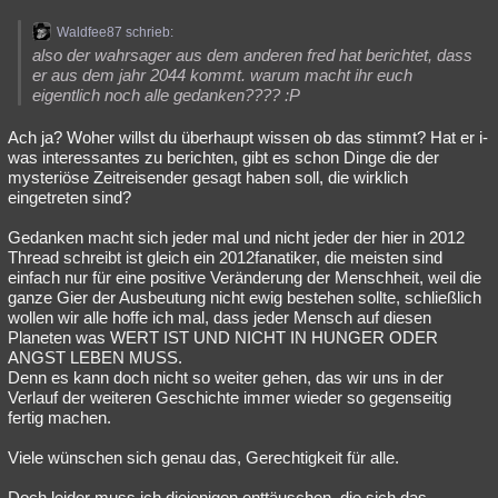
Besucht
Teilgenommen
Alle
Neue
Geschlossen
Waldfee87 schrieb:
also der wahrsager aus dem anderen fred hat berichtet, dass
Lesenswert
Schlüsselwörter
er aus dem jahr 2044 kommt. warum macht ihr euch
eigentlich noch alle gedanken???? :P
Ach ja? Woher willst du überhaupt wissen ob das stimmt? Hat er i-
was interessantes zu berichten, gibt es schon Dinge die der
mysteriöse Zeitreisender gesagt haben soll, die wirklich
eingetreten sind?
Gedanken macht sich jeder mal und nicht jeder der hier in 2012
Thread schreibt ist gleich ein 2012fanatiker, die meisten sind
einfach nur für eine positive Veränderung der Menschheit, weil die
ganze Gier der Ausbeutung nicht ewig bestehen sollte, schließlich
wollen wir alle hoffe ich mal, dass jeder Mensch auf diesen
Planeten was WERT IST UND NICHT IN HUNGER ODER
ANGST LEBEN MUSS.
Denn es kann doch nicht so weiter gehen, das wir uns in der
Verlauf der weiteren Geschichte immer wieder so gegenseitig
fertig machen.
Viele wünschen sich genau das, Gerechtigkeit für alle.
Doch leider muss ich diejenigen enttäuschen, die sich das