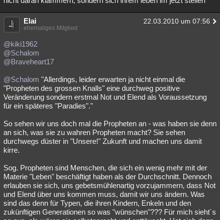
nicht daran klammern, sondern sich ihrem leben im jetzt stellen
Elai
22.03.2010 um 07:56
ehemaliges Mitglied
@kiki1962
@Schalom
@Braveheart17
@Schalom
"Allerdings, leider erwarten ja nicht einmal die
"Propheten des grossen Knalls" eine durchweg positive
Veränderung sondern erstmal Not und Elend als Voraussetzung
für ein späteres "Paradies"."
So sehen wir uns doch mal die Propheten an - was haben sie denn
an sich, was sie zu wahren Propheten macht? Sie sehen
durchwegs düster in "Unsere!" Zukunft und machen uns damit
kirre.
Sog. Propheten sind Menschen, die sich ein wenig mehr mit der
Materie "Leben" beschäftigt haben als der Durchschnitt. Dennoch
erlauben sie sich, uns gebetsmühlenartig vorzujammern, dass Not
und Elend über uns kommen muss, damit wir uns ändern. Was
sind das denn für Typen, die ihren Kindern, Enkeln und den
zukünftigen Generationen so was "wünschen"??? Für mich sieht´s