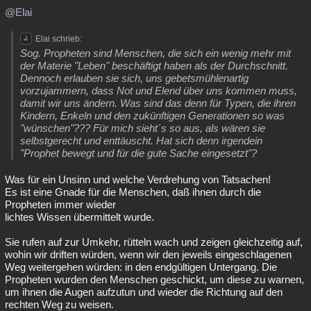
@Elai
Elai schrieb:
Sog. Propheten sind Menschen, die sich ein wenig mehr mit
der Materie "Leben" beschäftigt haben als der Durchschnitt.
Dennoch erlauben sie sich, uns gebetsmühlenartig
vorzujammern, dass Not und Elend über uns kommen muss,
damit wir uns ändern. Was sind das denn für Typen, die ihren
Kindern, Enkeln und den zukünftigen Generationen so was
"wünschen"??? Für mich sieht´s so aus, als wären sie
selbstgerecht und enttäuscht. Hat sich denn irgendein
"Prophet bewegt und für die gute Sache eingesetzt"?
Was für ein Unsinn und welche Verdrehung von Tatsachen!
Es ist eine Gnade für die Menschen, daß ihnen durch die
Propheten immer wieder
lichtes Wissen übermittelt wurde.
Sie rufen auf zur Umkehr, rütteln wach und zeigen gleichzeitig auf,
wohin wir driften würden, wenn wir den jeweils eingeschlagenen
Weg weitergehen würden: in den endgültigen Untergang. Die
Propheten wurden den Menschen geschickt, um diese zu warnen,
um ihnen die Augen aufzutun und wieder die Richtung auf den
rechten Weg zu weisen.