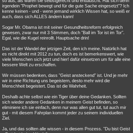
so aus, als wären sie selbstgerecht und enttäuscht. Hat sich denn
irgendein "Prophet bewegt und für die gute Sache eingesetzt"? Ich
kenne keinen - und - wenn jemand wirklich Wissen hat, so weiß er
auch, dass sich ALLES ändern kann!
Sogar Mr. Obama ist mit seiner Gesundheitsreform erfolgreich
gewesen, zwar nur mit 3 Stimmen, doch "Ball im Tor ist im Tor".
Egal, wie die Kugel reinrollt. Hauptsache drin!
Das ist der Wandel der jetzigen Zeit, den ich meine. Natürlich hat
es nicht direkt mit 2012 zu tun, doch es ist bemerkenswert, wie
viele Menschen sich jetzt und hier! dafür einsetzen um für alle eine
bessere Welt zu erschaffen.
Wir müssen bedenken, dass "Geist ansteckend" ist. Und je mehr
wir in eine Richtung uns begeistern, desto mehr wird die
Menschheit begeistert. Das ist die Wahrheit.
Deshalb achte selbst wie ein Tiger über deine Gedanken. Sollten
sich wieder andere Gedanken in meinem Geist befinden, so
eliminiere ich sie einfach, denn nur was allen gut tut, tut auch mir
gut - mit diesem Fahrplan kommt jeder zu seinem individuellen
Ziel.
Ja, und das sollten alle wissen - in diesem Prozess. "Du bist Geist