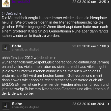
horusfalk3
22.03.2010 um 13:25
@DieSache
Die Menschheit vergitt ist aber immer wieder, dass die Herdplatte
heiß ist. Wie oft werden denn in der Menschheitsgeschichte die
gleichen FEhler begangen? Wenn überhaupt dann hatte man nach
einem größeren Krieg für 2-3 Generationen Ruhe aber dann fängts
schon wieder an kritisch zu werden.
Beria
23.03.2010 um 17:08
ehemaliges Mitglied
ohhh fürs jahr 2012 würde ich mir
wünschen:tolleranz,respekt,gleichberechtigung,einfühlungsvermög
en und vieles vieles mehr aber es sieht schlecht aus vileicht geht
ja die Welt unter wünschen würde ich es mir auch wenn dass
erste nicht erfüllt wird am besten kommt Gott vorbei und meint
dann sowas wie : sooo es reicht Menschen ich werde euch alle
ERLÖSEN hier ist die Ruhe hier der Frieden alles nur für euch und
jetzt schweigt Buhmmm Krach ahhh Geschrei und alles Leben auf
der Erde wär vorbei
Sidhe
23.03.2010 um 20:41
ehemaliges Mitglied