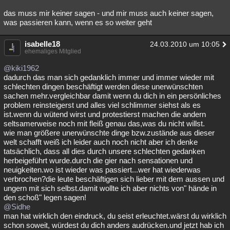
das muss mir keiner sagen - und mir muss auch keiner sagen,
was passieren kann, wenn es so weiter geht
isabelle18
24.03.2010 um 10:05
ehemaliges Mitglied
@kiki1962
dadurch das man sich gedanklich immer und immer wieder mit
schlechten dingen beschäftigt werden diese unerwünschten
sachen mehr.vergleichbar damit wenn du dich in ein persönliches
problem reinsteigerst und alles viel schlimmer siehst als es
ist.wenn du wütend wirst und protestierst machen die andern
seltsamerweise noch mit fleiß genau das,was du nicht willst.
wie man größere unerwünschte dinge bzw.zustände aus dieser
welt schafft weiß ich leider auch noch nicht aber ich denke
tatsächlich, dass all dies durch unsere schlechten gedanken
herbeigeführt wurde.durch die gier nach sensationen und
neuigkeiten.wo ist wieder was passiert...wer hat wiederwas
verbrochen?die leute beschäftigen sich lieber mit dem aussen und
ungern mit sich selbst.damit wollte ich aber nichts von" hände in
den schoß" legen sagen!
@Sidhe
man hat wirklich den eindruck, du seist erleuchtet.wärst du wirklich
schon soweit, würdest du dich anders audrücken.und jetzt hab ich