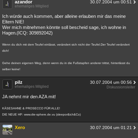
azandor
30.07.2004 um 00:51
ehemaliges Mitglied
Ich würde auch kommen, aber alleine erlauben mir das meine
Eltern NIE!
Wer mich mitnehmen könnte soll bescheid sage, ich wohne in
Hagen.(ICQ: 309892042)
Wenn du dich mit dem Teufel einlässt, verändert sich nicht der Teufel.Der Teufel verändert
dich!
Gehe deinen eigenen Weg, denn wenn du in die Fußstapfen anderer trittst, hinterlässt du
selber keine!
pilz
30.07.2004 um 00:56
ehemaliges Mitglied
Diskussionsleiter
JA nehmt mir den AZA mit!
KÄSESAHNE & PROSECCO FÜR ALLE!
DIE NEUE HP: www.die-sphere.de.vu (sleepor&ich&Co)
Xero
30.07.2004 um 01:21