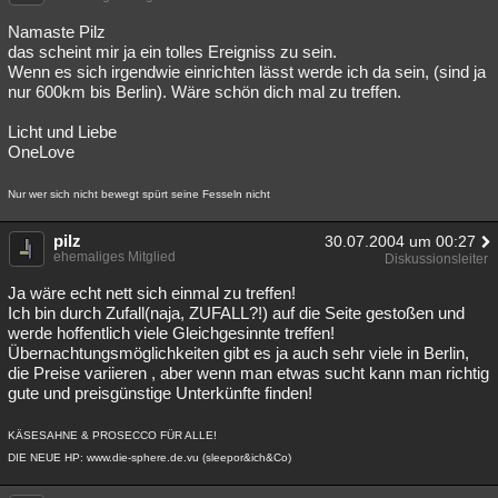
Namaste Pilz
das scheint mir ja ein tolles Ereigniss zu sein.
Wenn es sich irgendwie einrichten lässt werde ich da sein, (sind ja
nur 600km bis Berlin). Wäre schön dich mal zu treffen.
Licht und Liebe
OneLove
Nur wer sich nicht bewegt spürt seine Fesseln nicht
pilz
30.07.2004 um 00:27
ehemaliges Mitglied
Diskussionsleiter
Ja wäre echt nett sich einmal zu treffen!
Ich bin durch Zufall(naja, ZUFALL?!) auf die Seite gestoßen und
werde hoffentlich viele Gleichgesinnte treffen!
Übernachtungsmöglichkeiten gibt es ja auch sehr viele in Berlin,
die Preise variieren , aber wenn man etwas sucht kann man richtig
gute und preisgünstige Unterkünfte finden!
KÄSESAHNE & PROSECCO FÜR ALLE!
DIE NEUE HP: www.die-sphere.de.vu (sleepor&ich&Co)