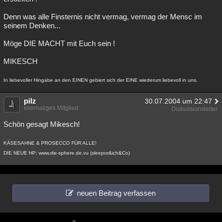
Denn was alle Finsternis nicht vermag, vermag der Mensc im
seinem Denken...
Möge DIE MACHT mit Euch sein !
MIKESCH
In liebevoller Hingabe an den EINEN gebiert sich der EINE wiederum liebevoll in uns.
pilz
30.07.2004 um 22:47
ehemaliges Mitglied
Diskussionsleiter
Schön gesagt Mikesch!
KÄSESAHNE & PROSECCO FÜR ALLE!
DIE NEUE HP: www.die-sphere.de.vu (sleepor&ich&Co)
neuen Beitrag verfassen