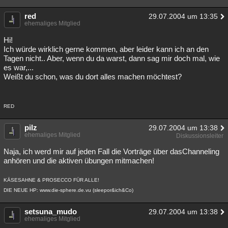
Besucht
Teilgenommen
Alle
Neue
Geschlossen
red
29.07.2004 um 13:35
ehemaliges Mitglied
Lesenswert
Schlüsselwörter
Hi!
Ich würde wirklich gerne kommen, aber leider kann ich an den
Tagen nicht.. Aber, wenn du da warst, dann sag mir doch mal, wie
es war,...
Weißt du schon, was du dort alles machen möchtest?
RED
pilz
29.07.2004 um 13:38
ehemaliges Mitglied
Diskussionsleiter
Naja, ich werd mir auf jeden Fall die Vorträge über dasChanneling
anhören und die aktiven übungen mitmachen!
KÄSESAHNE & PROSECCO FÜR ALLE!
DIE NEUE HP: www.die-sphere.de.vu (sleepor&ich&Co)
setsuna_mudo
29.07.2004 um 13:38
ehemaliges Mitglied