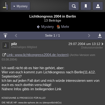
Mystery
Bereiche
Lichtkongress 2004 in Berlin
13 Beiträge
Echtzeit
Diskussionen
Blogs
Videos
Statistiken
Mystery
Mehr
Chat
Wiki
Neuigkeiten
Seite 1 / 1
meine Rubriken
pilz
29.07.2004 um 13:12
Menschen
Wissenschaft
Politik
Mystery
Kriminalfälle
ehemaliges Mitglied
Diskussionsleiter
Spiritualität
Verschwörungen
Technologie
Ufologie
Link: www.lichtkongress2004.de (extern)
(Archiv-Version vom
03.08.2004)
Natur
Umfragen
Unterhaltung
Ich weiß nicht ob es hier hin gehört, aber:
weitere Rubriken
Wer von euch kommt zum Lichtkongress nach Berlin(11.&12.
September)?
Philosophie
Träume
Orte
Esoterik
Literatur
Ich bin auf jeden Fall dort und mich würde interessieren wen von
euch es noch dorthin verschlägt!
Astronomie
Helpdesk
Gruppen
Gaming
Filme
Nähere Infos gibts im beiliegenden Link
Musik
Clash
Verbesserungen
Allmystery
English
KÄSESAHNE & PROSECCO FÜR ALLE!
DIE NEUE HP: www.die-sphere.de.vu (sleepor&ich&Co)
Übersichten