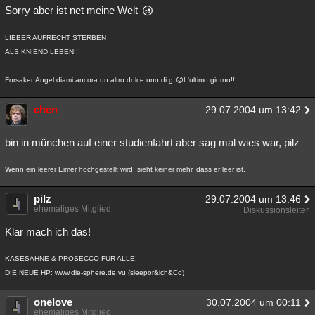
Sorry aber ist net meine Welt
LIEBER AUFRECHT STERBEN
ALS KNIEND LEBEN!!!
ForsakenAngel diami ancora un altro dolce uno di g
L'ultimo giorno!!!
chen
29.07.2004 um 13:42
bin in münchen auf einer studienfahrt aber sag mal wies war, pilz
Wenn ein leerer Eimer hochgestellt wird, sieht keiner mehr, dass er leer ist.
pilz
29.07.2004 um 13:46
ehemaliges Mitglied
Diskussionsleiter
Klar mach ich das!
KÄSESAHNE & PROSECCO FÜR ALLE!
DIE NEUE HP: www.die-sphere.de.vu (sleepor&ich&Co)
onelove
30.07.2004 um 00:11
ehemaliges Mitglied