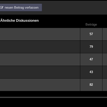
neuen Beitrag verfassen
Ähnliche Diskussionen
Beiträge
57
79
47
43
82