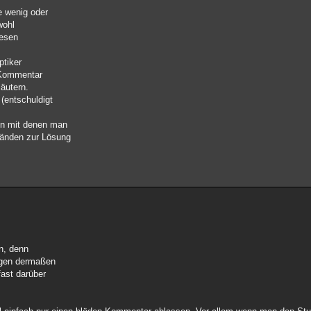
e wenig oder
wohl
iesen
ptiker
n Kommentar
äutern.
 (entschuldigt
en mit denen man
ständen zur Lösung
n, denn
ingen dermaßen
ast darüber