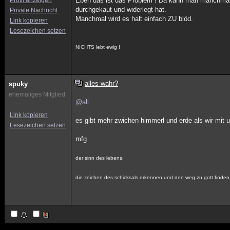
Profil anzeigen
Eben das ist das Problem ! Da kann man manchmal
durchgekaut und widerlegt hat.
Private Nachricht
Manchmal wird es halt einfach ZU blöd.
Link kopieren
Lesezeichen setzen
NICHTS lebt ewig !
alles wahr?
spuky
ehemaliges Mitglied
@all
Link kopieren
es gibt mehr zwichen himmerl und erde als wir mi
Lesezeichen setzen
mfg
der sinn des lebens:
die zeichen des schicksals erkennen,und den weg zu gott finden