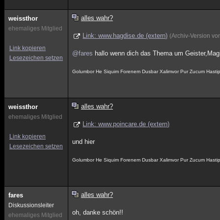
alles wahr?
weissthor
ehemaliges Mitglied
Link: www.hagdise.de (extern)
(Archiv-Version v
Link kopieren
@fares
hallo wenn dich das Thema um Geister,Magi
Lesezeichen setzen
Golumbor He Siquim Forenem Dusbar Xalimvor Pur Zucum Hasti
alles wahr?
weissthor
ehemaliges Mitglied
Link: www.poincare.de (extern)
Link kopieren
und hier
Lesezeichen setzen
Golumbor He Siquim Forenem Dusbar Xalimvor Pur Zucum Hasti
alles wahr?
fares
Diskussionsleiter
oh, danke schön!!
ehemaliges Mitglied