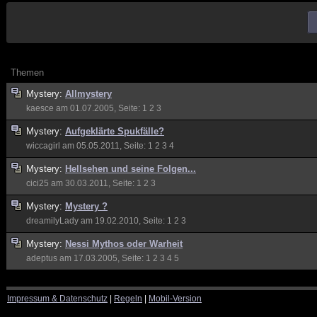
Themen
Mystery:
Allmystery
kaesce
am 01.07.2005, Seite:
1
2
3
Mystery:
Aufgeklärte Spukfälle?
wiccagirl
am 05.05.2011, Seite:
1
2
3
4
Mystery:
Hellsehen und seine Folgen...
cici25
am 30.03.2011, Seite:
1
2
3
Mystery:
Mystery ?
dreamilyLady
am 19.02.2010, Seite:
1
2
3
Mystery:
Nessi Mythos oder Warheit
adeptus
am 17.03.2005, Seite:
1
2
3
4
5
Impressum & Datenschutz
|
Regeln
|
Mobil-Version