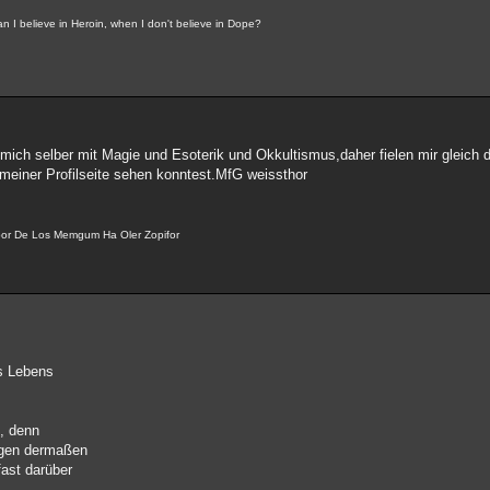
n I believe in Heroin, when I don't believe in Dope?
ich selber mit Magie und Esoterik und Okkultismus,daher fielen mir gleich d
f meiner Profilseite sehen konntest.MfG weissthor
por De Los Memgum Ha Oler Zopifor
s Lebens
n, denn
ingen dermaßen
ast darüber