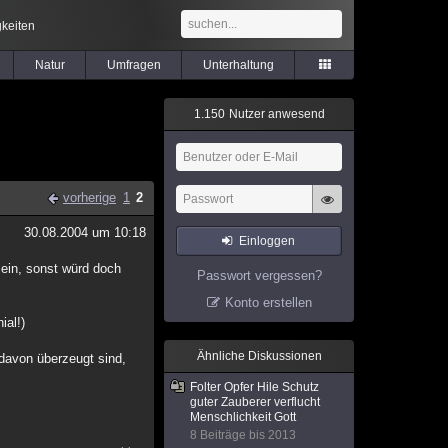
keiten
Natur
Umfragen
Unterhaltung
1
.
1
5
0
Nutzer anwesend
vorherige
1
2
30.08.2004 um 10:18
Einloggen
ein, sonst würd doch
Passwort vergessen?
Konto erstellen
ial!)
Ähnliche Diskussionen
 davon überzeugt sind,
Folter Opfer Hile Schutz
guter Zauberer verflucht
Menschlichkeit Gott
8 Beiträge bis 2013