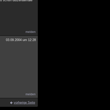
uß schon dutzendemale
melden
03.09.2004 um 12:28
melden
vorherige Seite