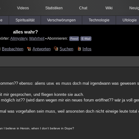
s
Videos
Statistiken
Chat
Wiki
Neuig
le
Spiritualität
Verschwörungen
Technologie
Ufologie
alles wahr?
örter:
Allmystery
,
Wahrheit
▪ Abonnieren:
Feed
E-Mail
Beobachten
Antworten
Suchen
Infos
ekommen?? ebenso: aliens usw. es muss doch mal irgendwann was gewesen s
it mir gesprochen, und fliegen konnte sie auch.
 möglich ist?? (wird dann wegen mir ein neues forum eröffnet?? wär ja voll gen
mal was vorgefallen sein muss, weil ansonsten doch nicht eineige leute total
n I believe in Heroin, when I don't believe in Dope?