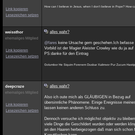
How can I believe in Jesus, when I don't believe in Pope? How ca
Link kopieren
Lesezeichen setzen
alles wahr?
weissthor
ehemaliges Mitglied
@fares
keine Ursache gern geschehen.Ich befasse m
Vorbild ist der Magier Aleister Crowley wie du ja au
Link kopieren
PS:danke für den Eintrag
Lesezeichen setzen
Golumbor He Siquim Forenem Dusbar Xalimvor Pur Zucum Hasti
alles wahr?
deepcraze
ehemaliges Mitglied
Also ich oute mich als GLÄUBIGEN in Bezug auf
übersinnliche Phänomene. Einige Ereignisse meine
Link kopieren
lassen keinen anderen Schluss zu.
Lesezeichen setzen
Dennoch versuche ich möglichst objektiv zu bleibe
viele Dinge die Geschildert wurden oder werden kl
an den Haaren herbeigezogen daß man sich schon f
Kaputtlachen kann.