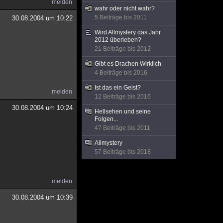
melden
wahr oder nicht wahr?
5 Beiträge bis 2011
30.08.2004 um 10:22
Wird Allmystery das Jahr
2012 überleben?
21 Beiträge bis 2012
Gibt es Drachen Wirklich
4 Beiträge bis 2016
Ist das ein Geist?
melden
12 Beiträge bis 2016
30.08.2004 um 10:24
Hellsehen und seine
Folgen...
47 Beiträge bis 2011
Allmystery
57 Beiträge bis 2018
melden
30.08.2004 um 10:39