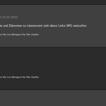
om 25.08.2004)
e und Dämonen so interessiert sieh diese Links.MfG weissthor
por De Los Memgum Ha Oler Zopifor
por De Los Memgum Ha Oler Zopifor