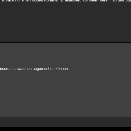
 einfach nur einen blöden Kommentar ablassen. Vor allem wenn man den St
t unseren schwachen augen sehen können