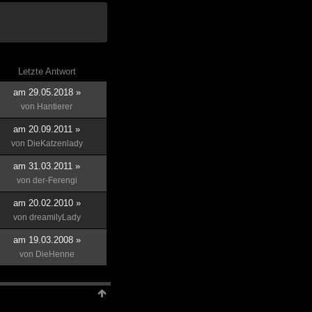
Letzte Antwort
am 29.05.2018 »
von
Hantierer
am 20.09.2011 »
von
DieKatzenlady
am 31.03.2011 »
von
der-Ferengi
am 20.02.2010 »
von
dreamilyLady
am 19.03.2008 »
von
DieHenne