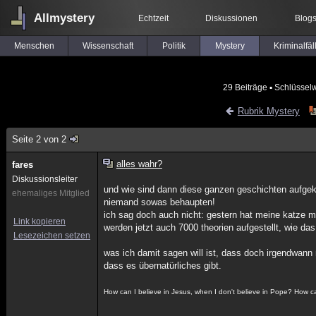
Allmystery
Echtzeit
Diskussionen
Blog
Menschen
Wissenschaft
Politik
Mystery
Kriminalfäl
29 Beiträge
▪ Schlüsselw
Rubrik Mystery
Seite 2 von 2
alles wahr?
fares
Diskussionsleiter
und wie sind dann diese ganzen geschichten aufg
ehemaliges Mitglied
niemand sowas behaupten!
ich sag doch auch nicht: gestern hat meine katze m
Link kopieren
werden jetzt auch 7000 theorien aufgestellt, wie das
Lesezeichen setzen
was ich damit sagen will ist, dass doch irgendwann 
dass es übernatürliches gibt.
How can I believe in Jesus, when I don't believe in Pope? How ca