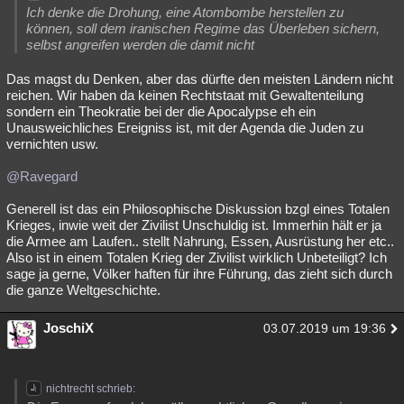
Ich denke die Drohung, eine Atombombe herstellen zu
Besucht
Teilgenommen
Alle
Neue
Geschlossen
können, soll dem iranischen Regime das Überleben sichern,
selbst angreifen werden die damit nicht
Lesenswert
Schlüsselwörter
Das magst du Denken, aber das dürfte den meisten Ländern nicht
reichen. Wir haben da keinen Rechtstaat mit Gewaltenteilung
sondern ein Theokratie bei der die Apocalypse eh ein
Unausweichliches Ereigniss ist, mit der Agenda die Juden zu
vernichten usw.
@Ravegard
Generell ist das ein Philosophische Diskussion bzgl eines Totalen
Krieges, inwie weit der Zivilist Unschuldig ist. Immerhin hält er ja
die Armee am Laufen.. stellt Nahrung, Essen, Ausrüstung her etc..
Also ist in einem Totalen Krieg der Zivilist wirklich Unbeteiligt? Ich
sage ja gerne, Völker haften für ihre Führung, das zieht sich durch
die ganze Weltgeschichte.
JoschiX
03.07.2019 um 19:36
nichtrecht schrieb: