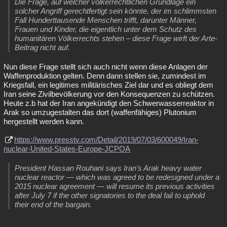
Die Frage, auf welcher völkerrechtlichen Grundlage ein
solcher Angriff gerechtfertigt sein könnte, der im schlimmsten
Fall Hunderttausende Menschen trifft, darunter Männer,
Frauen und Kinder, die eigentlich unter dem Schutz des
humanitären Völkerrechts stehen – diese Frage wirft der Arte-
Beitrag nicht auf.
Nun diese Frage stellt sich auch nicht wenn diese Anlagen der
Waffenproduktion gelten. Denn dann stellen sie, zumindest im
Kriegsfall, ein legitimes militärisches Ziel dar und es obliegt dem
Iran seine Zivilbevölkerung vor den Konsequenzen zu schützen.
Heute z.b hat der Iran angekündigt den Schwerwasserreaktor in
Arak so umzugestalten das dort (waffenfähiges) Plutonium
hergestellt werden kann.
https://www.presstv.com/Detail/2019/07/03/600049/Iran-
nuclear-United-States-Europe-JCPOA
President Hassan Rouhani says Iran’s Arak heavy water
nuclear reactor — which was agreed to be redesigned under a
2015 nuclear agreement — will resume its previous activities
after July 7 if the other signatories to the deal fail to uphold
their end of the bargain.