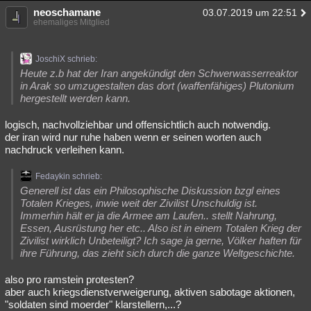
neoschamane
03.07.2019 um 22:51
ehemaliges Mitglied
JoschiX schrieb:
Heute z.b hat der Iran angekündigt den Schwerwasserreaktor
in Arak so umzugestalten das dort (waffenfähiges) Plutonium
hergestellt werden kann.
logisch, nachvollziehbar und offensichtlich auch notwendig.
der iran wird nur ruhe haben wenn er seinen worten auch
nachdruck verleihen kann.
Fedaykin schrieb:
Generell ist das ein Philosophische Diskussion bzgl eines
Totalen Krieges, inwie weit der Zivilist Unschuldig ist.
Immerhin hält er ja die Armee am Laufen.. stellt Nahrung,
Essen, Ausrüstung her etc.. Also ist in einem Totalen Krieg der
Zivilist wirklich Unbeteiligt? Ich sage ja gerne, Völker haften für
ihre Führung, das zieht sich durch die ganze Weltgeschichte.
also pro ramstein protesten?
aber auch kriegsdienstverweigerung, aktiven sabotage aktionen,
"soldaten sind moerder" klarstellern,...?