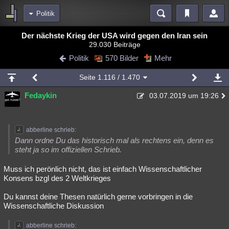
Politik
Bereiche
Der nächste Krieg der USA wird gegen den Iran sein
29.030 Beiträge
Echtzeit
Diskussionen
Blogs
Videos
Statistiken
Politik
570 Bilder
Mehr
Chat
Wiki
Neuigkeiten
Seite
1.116
/ 1.470
meine Rubriken
Fedaykin
03.07.2019 um 19:26
Menschen
Wissenschaft
Politik
Mystery
Kriminalfälle
Spiritualität
Verschwörungen
Technologie
Ufologie
abberline schrieb:
Natur
Umfragen
Unterhaltung
Dann ordne Du das historisch mal als rechtens ein, denn es
steht ja so im offiziellen Schrieb.
weitere Rubriken
Muss ich perönlich nicht, das ist einfach Wissenschaftlicher
Philosophie
Träume
Orte
Esoterik
Literatur
Konsens bzgl des 2 Weltkrieges
Astronomie
Helpdesk
Gruppen
Gaming
Filme
Du kannst deine Thesen natürlich gerne vorbringen in die
Wissenschaftliche Diskussion
Musik
Clash
Verbesserungen
Allmystery
English
Übersichten
abberline schrieb: