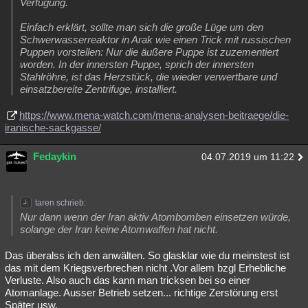
Verfügung.
Einfach erklärt, sollte man sich die große Lüge um den
Schwerwasserreaktor in Arak wie einen Trick mit russischen
Puppen vorstellen: Nur die äußere Puppe ist zuzementiert
worden. In der innersten Puppe, sprich der innersten
Stahlröhre, ist das Herzstück, die wieder verwertbare und
einsatzbereite Zentrifuge, installiert.
https://www.mena-watch.com/mena-analysen-beitraege/die-
iranische-sackgasse/
Fedaykin
04.07.2019 um 11:22
taren schrieb:
Nur dann wenn der Iran aktiv Atombomben einsetzen würde,
solange der Iran keine Atomwaffen hat nicht.
Das überalss ich den anwälten. So glasklar wie du meinstest ist
das mit dem Kriegsverbrechen nicht .Vor allem bzgl Erhebliche
Verluste. Also auch das kann man tricksen bei so einer
Atomanlage. Ausser Betrieb setzen... richtige Zerstörung erst
Später usw.