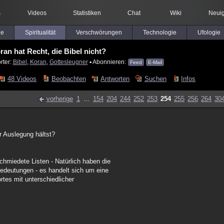
s
Videos
Statistiken
Chat
Wiki
Neuig
le
Spiritualität
Verschwörungen
Technologie
Ufologie
ran hat Recht, die Bibel nicht?
rter:
Bibel
,
Koran
,
Gottesleugner
▪ Abonnieren:
Feed
E-Mail
48 Videos
Beobachten
Antworten
Suchen
Infos
vorherige
1
...
154
204
244
252
253
254
255
256
264
30
r Auslegung hältst?
chmiedete Listen - Natürlich haben die
 Bedeutungen - es handelt sich um eine
rtes mit unterschiedlicher