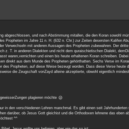
ng abgeschlossen, und nach Abstimmung mitallen, die den Koran sowohl münd
es Propheten im Jahre 11 n. H. (632 n. Chr.) zur Zeiten desersten Kalifen Ab
uch z. T. in anderen Dialekten und nicht dem quraischietischen Dialekt, demDi
asst waren,vernichten und einen bis heute erhaltenen Koran schreiben. Dab
sen direkt aus dem Munde des Propheten gehörthatten. Sechs Verse im Koran
 des Propheten, auf diese Weise bezeugt worden. Dass diese Verse heute 
eise die Zeugschaft vonZayd alleine akzeptierte, obwohl eigentlich minde
it gewisserZungen plagieren möchte
t,nur in den verschiedenen Lehren manchmal. Es gibt einen seit Jahrhunderten
hen darüber, ob Jesus Gott gleichist und die Orthodoxen lehnene das eben 
möchtest ^^
Bibel. Jesus wollte uns befreien, aber wie das so ist: