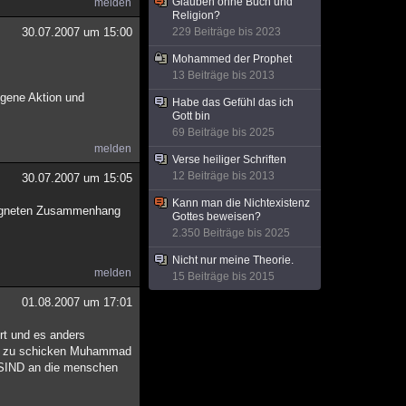
Glauben ohne Buch und
melden
Religion?
30.07.2007 um 15:00
229 Beiträge bis 2023
Mohammed der Prophet
13 Beiträge bis 2013
igene Aktion und
Habe das Gefühl das ich
Gott bin
69 Beiträge bis 2025
melden
Verse heiliger Schriften
12 Beiträge bis 2013
30.07.2007 um 15:05
Kann man die Nichtexistenz
eeigneten Zusammenhang
Gottes beweisen?
2.350 Beiträge bis 2025
Nicht nur meine Theorie.
melden
15 Beiträge bis 2015
01.08.2007 um 17:01
rt und es anders
ten zu schicken Muhammad
IND an die menschen