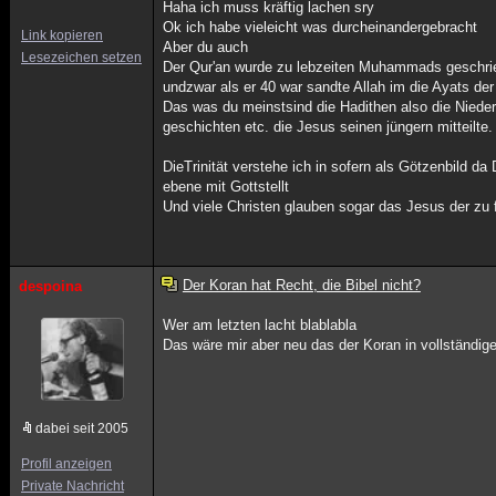
Haha ich muss kräftig lachen sry
Ok ich habe vieleicht was durcheinandergebracht
Link kopieren
Aber du auch
Lesezeichen setzen
Der Qur'an wurde zu lebzeiten Muhammads geschri
undzwar als er 40 war sandte Allah im die Ayats de
Das was du meinstsind die Hadithen also die Nie
geschichten etc. die Jesus seinen jüngern mitteilt
DieTrinität verstehe ich in sofern als Götzenbild d
ebene mit Gottstellt
Und viele Christen glauben sogar das Jesus der zu
Der Koran hat Recht, die Bibel nicht?
despoina
Wer am letzten lacht blablabla
Das wäre mir aber neu das der Koran in vollständ
dabei seit 2005
Profil anzeigen
Private Nachricht