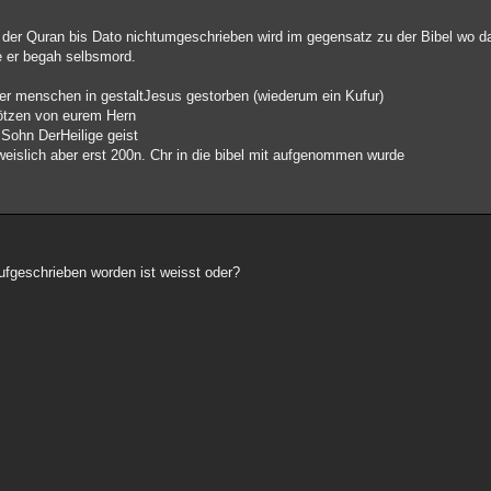
s der Quran bis Dato nichtumgeschrieben wird im gegensatz zu der Bibel wo d
le er begah selbsmord.
 der menschen in gestaltJesus gestorben (wiederum ein Kufur)
ötzen von eurem Hern
 Sohn DerHeilige geist
eislich aber erst 200n. Chr in die bibel mit aufgenommen wurde
fgeschrieben worden ist weisst oder?