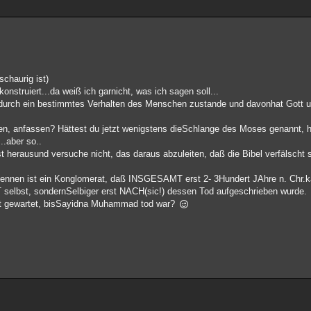
chaurig ist)
nstruiert...da weiß ich garnicht, was ich sagen soll...
durch ein bestimmtes Verhalten des Menschen zustande und davonhat Gott un
hen, anfassen? Hättest du jetzt wenigstens dieSchlange des Moses genannt, h
..aber so..
herausund versuche nicht, das daraus abzuleiten, daß die Bibel verfälscht se
e kennen ist ein Konglomerat, daß INSGESAMT erst 2- 3Hundert JAhre n. Chr.k
selbst, sondernSelbiger erst NACH(sic!) dessen Tod aufgeschrieben wurde.
it gewartet, bisSayidna Muhammad tod war?