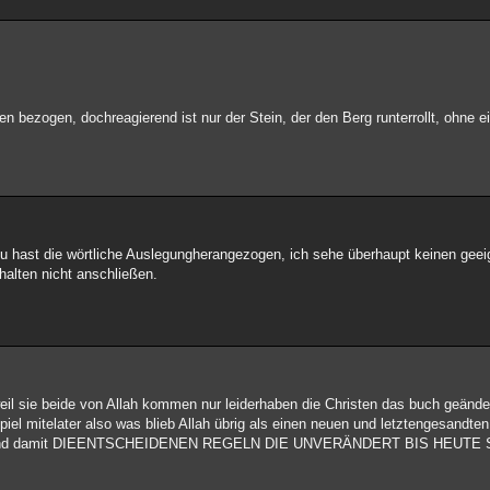
n bezogen, dochreagierend ist nur der Stein, der den Berg runterrollt, ohne e
du hast die wörtliche Auslegungherangezogen, ich sehe überhaupt keinen g
halten nicht anschließen.
il sie beide von Allah kommen nur leiderhaben die Christen das buch geände
iel mitelater also was blieb Allah übrig als einen neuen und letztengesand
CH und damit DIEENTSCHEIDENEN REGELN DIE UNVERÄNDERT BIS HEUTE S