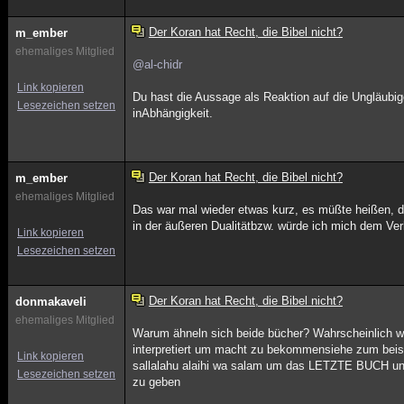
Der Koran hat Recht, die Bibel nicht?
m_ember
ehemaliges Mitglied
@al-chidr
Link kopieren
Du hast die Aussage als Reaktion auf die Ungläubige
Lesezeichen setzen
inAbhängigkeit.
Der Koran hat Recht, die Bibel nicht?
m_ember
ehemaliges Mitglied
Das war mal wieder etwas kurz, es müßte heißen, 
in der äußeren Dualitätbzw. würde ich mich dem Ver
Link kopieren
Lesezeichen setzen
Der Koran hat Recht, die Bibel nicht?
donmakaveli
ehemaliges Mitglied
Warum ähneln sich beide bücher? Wahrscheinlich we
interpretiert um macht zu bekommensiehe zum beisp
Link kopieren
sallalahu alaihi wa salam um das LETZTE BU
Lesezeichen setzen
zu geben