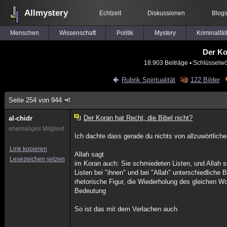
Allmystery
Echtzeit
Diskussionen
Blog
Menschen
Wissenschaft
Politik
Mystery
Kriminalfäl
Der Ko
18.903 Beiträge
▪ Schlüsselwö
Rubrik Spiritualität
122 Bilder
Seite 254 von 944
Der Koran hat Recht, die Bibel nicht?
al-chidr
ehemaliges Mitglied
Ich dachte dass gerade du nichts von allzuwörtliche
Link kopieren
Allah sagt
Lesezeichen setzen
im Koran auch: Sie schmiedeten Listen, und Allah s
Listen bei "ihnen" und bei "Allah" unterschiedliche
rhetorische Figur, die Wiederholung des gleichen Wo
Bedeutung
So ist das mit dem Verlachen auch