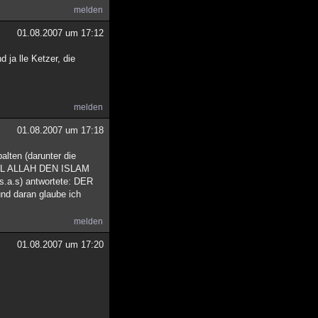
melden
01.08.2007 um 17:12
 ja lle Ketzer, die
melden
01.08.2007 um 17:18
lten (darunter die
 WEIL ALLAH DEN ISLAM
.a.s) antwortete: DER
d daran glaube ich
melden
01.08.2007 um 17:20