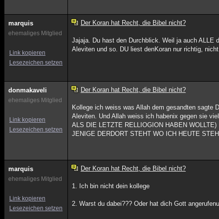
Der Koran hat Recht, die Bibel nicht?
marquis
ehemaliges Mitglied
Jajaja. Du hast den Durchblick. Weil ja auch ALLE d
Aleviten und so. DU liest denKoran nur richtig, nich
Link kopieren
Lesezeichen setzen
Der Koran hat Recht, die Bibel nicht?
donmakaveli
ehemaliges Mitglied
Kollege ich weiss was Allah dem gesandten sagte D
Aleviten. Und Allah weiss ich habenix gegen sie v
Link kopieren
ALS DIE LETZTE RELLIOGION HABEN WOLLTE) Dann fr
Lesezeichen setzen
JENIGE DERDORT STEHT WO ICH HEUTE STEHE! Das 
Der Koran hat Recht, die Bibel nicht?
marquis
ehemaliges Mitglied
1. Ich bin nicht dein kollege
Link kopieren
2. Warst du dabei??? Oder hat dich Gott angerufenu
Lesezeichen setzen