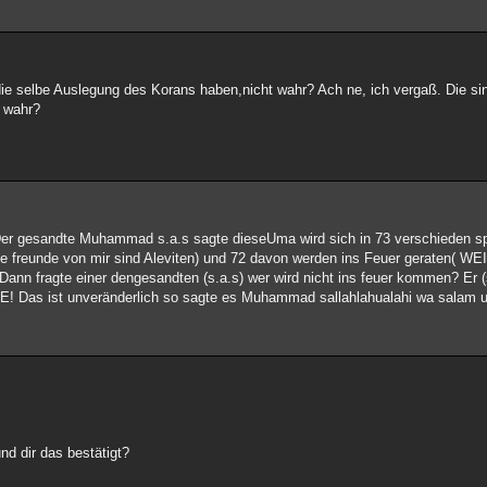
ie selbe Auslegung des Korans haben,nicht wahr? Ach ne, ich vergaß. Die sind
t wahr?
er gesandte Muhammad s.a.s sagte dieseUma wird sich in 73 verschieden spa
iele freunde von mir sind Aleviten) und 72 davon werden ins Feuer geraten(
agte einer dengesandten (s.a.s) wer wird nicht ins feuer kommen? Er (s
ist unveränderlich so sagte es Muhammad sallahlahualahi wa salam un
nd dir das bestätigt?