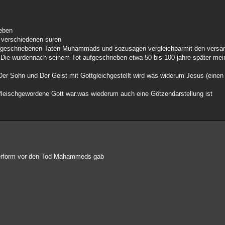
eben
r verschiedenen suren
dergeschriebenen Taten Muhammads und sozusagen vergleichbarmit den vers
e. Die wurdennach seinem Tot aufgeschrieben etwa 50 bis 100 jahre später mei
a Der Sohn und Der Geist mit Gottgleichgestellt wird was widerum Jesus (eine
 fleischgewordene Gott war.was wiederum auch eine Götzendarstellung ist
igerform vor den Tod Mahammeds gab