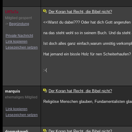
Der Koran hat Recht, die Bibel nicht?
UffTaTa
Mitglied gesperrt
<<Warst du dabei??? Oder hat dich Gott angerufen 
->
Begründung
na das steht wohl so in seinem Buch. Und da steht 
Private Nachricht
Link kopieren
Ist doch alles ganz einfach,warum unnötig verkompl
Lesezeichen setzen
Hat jemand ein bissle Holz für nen Scheiterhaufen?
:-(
Der Koran hat Recht, die Bibel nicht?
marquis
ehemaliges Mitglied
Religiöse Menschen glauben, Fundamentalisten glau
Link kopieren
Lesezeichen setzen
Der Koran hat Recht, die Bibel nicht?
donmakaveli