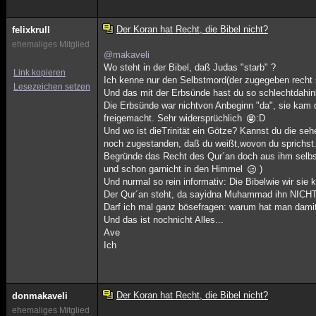
Der Koran hat Recht, die Bibel nicht?
felixkrull
ehemaliges Mitglied
@makaveli
Wo steht in der Bibel, daß Judas "starb" ?
Link kopieren
Ich kenne nur den Selbstmord(der zugegeben recht s
Lesezeichen setzen
Und das mit der Erbsünde hast du so schlechtdahinko
Die Erbsünde war nichtvon Anbeginn "da", sie kam 
freigemacht. Sehr widersprüchlich
:D
Und wo ist dieTrinität ein Götze? Kannst du die se
noch zugestanden, daß du weißt,wovon du sprichst.
Begründe das Recht des Qur´an doch aus ihm selbst 
und schon garnicht in den Himmel
)
Und nurmal so rein informativ: Die Bibelwie wir si
Der Qur´an steht, da sayidna Muhammad ihn NICHT 
Darf ich mal ganz bösefragen: warum hat man dam
Und das ist nochnicht Alles...
Ave
Ich
Der Koran hat Recht, die Bibel nicht?
donmakaveli
ehemaliges Mitglied