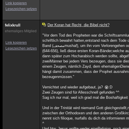
Link kopieren
Lesezeichen setzen
Der Koran hat Recht, die Bibel nicht?
felixkrull
ehemaliges Mitglied
"Vor dem Tod des Propheten war die Schriftsammlu
schriftlich bewahrt hatten,entstand nach dem Tode d
Link kopieren
Band (مصحف‎mushaf), um ihn vom Verlorengehen oder Verwechseln mit anderen Aussagen des Propheten zubewahren. Der dritte Kalif, Uthman ibn Affan
Lesezeichen setzen
(644-656), ließ diese ersten Koran-Bänder,welche a
dann später zum Hocharabisch werden sollte, abgef
zweiMänner bei jedem Vers bezeugen, dass sie die
einem Zeugen, nämlich Zayd, dem ehemaligenDiener
hängt damit zusammen, dass der Prophet ausnahmsw
bezeugenmüssen."
Vernichtet und wieder aufgebaut, ja?
:D
Zwei Zeugen sind für Allesschnell gefunden ^^
Sag ich nur mal, weil ich grad mal die Boshaftigke
Und in der Trinität wird niemand Gott gleichgestell
zwischen der Orthodoxen und den anderen Großkirc
nennt sich filioque, nurfalls du dich da informieren 
^
Und btw. Jesus wollte weder eineReligion, noch eine 