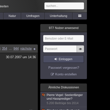
keiten
Natur
Umfragen
Unterhaltung
9
7
7
Nutzer anwesend
4
354
...
944
nächste
30.07.2007 um 14:36
Einloggen
Passwort vergessen?
Konto erstellen
Ähnliche Diskussionen
Pierre Vogel: Seelenfänger
und Hassprediger?
5.200 Beiträge bis 2014