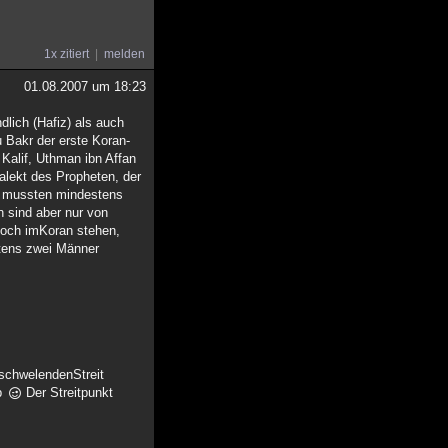
1x zitiert
melden
01.08.2007 um 18:23
lich (Hafiz) als auch
u Bakr der erste Koran-
alekt des Propheten, der
ei mussten mindestens
 sind aber nur von
doch imKoran stehen,
stens zwei Männer
 schwelendenStreit
ab
Der Streitpunkt