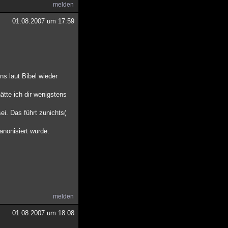
melden
01.08.2007 um 17:59
s laut Bibel wieder
ätte ich dir wenigstens
i. Das führt zunichts(
anonisiert wurde.
melden
01.08.2007 um 18:08