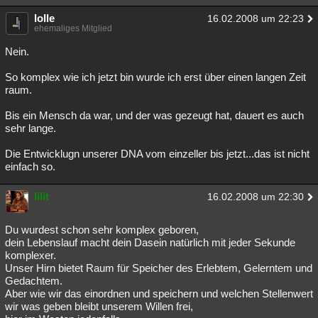
Besucht
Teilgenommen
Alle
Neue
Geschlossen
lolle
16.02.2008 um 22:23
ehemaliges Mitglied
Lesenswert
Schlüsselwörter
Nein.
So komplex wie ich jetzt bin wurde ich erst über einen langen Zeit
raum.
Bis ein Mensch da war, und der was gezeugt hat, dauert es auch
sehr lange.
Die Entwicklugn unserer DNA vom einzeller bis jetzt...das ist nicht
einfach so.
lilit
16.02.2008 um 22:30
Du wurdest schon sehr komplex geboren,
dein Lebenslauf macht dein Dasein natürlich mit jeder Sekunde
komplexer.
Unser Hirn bietet Raum für Speicher des Erlebtem, Gelerntem und
Gedachtem.
Aber wie wir das einordnen und speichern und welchen Stellenwert
wir was geben bleibt unserem Willen frei,