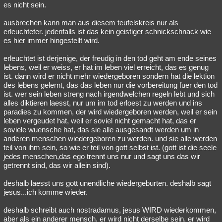
es nicht sein.
ausbrechen kann man aus diesem teufelskreis nur als
erleuchteter. jedenfalls ist das kein geistiger schnickschnack wie
es hier immer hingestellt wird.
erleuchtet ist derjenige, der freudig in den tod geht am ende seines
lebens, weil er weiss, er hat im leben viel erreicht, das es genug
ist. dann wird er nicht mehr wiedergeboren sondern hat die lektion
des lebens gelernt, das das leben nur die vorbereitung fuer den tod
ist. wer sein leben streng nach irgendwelchen regeln lebt und sich
alles diktieren laesst, nur um im tod erloest zu werden und ins
paradies zu kommen, der wird wiedergeboren werden, weil er sein
leben vergeudet hat, weil er soviel nicht gemacht hat, das er
soviele wuensche hat, das sie alle ausgesandt werden um in
anderen menschen wiedergeboren zu werden. und sie alle werden
teil von ihm sein, so wie er teil von gott selbst ist. (gott ist die seele
jedes menschen,das ego trennt uns nur und sagt uns das wir
getrennt sind, das wir allein sind).
deshalb laesst uns gott unendliche wiedergeburten. deshalb sagt
jesus...ich komme wieder.
deshalb schreibt auch nostradamus, jesus WIRD wiederkommen,
aber als ein anderer mensch. er wird nicht derselbe sein. er wird