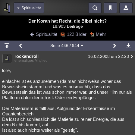
Spiritualität
Bereiche
Der Koran hat Recht, die Bibel nicht?
18.903 Beiträge
Echtzeit
Diskussionen
Blogs
Videos
Statistiken
Spiritualität
122 Bilder
Mehr
Chat
Wiki
Neuigkeiten
Seite
446
/ 944
meine Rubriken
rockandroll
16.02.2008 um 22:23
Menschen
Wissenschaft
Politik
Mystery
Kriminalfälle
ehemaliges Mitglied
Spiritualität
Verschwörungen
Technologie
Ufologie
lolle,
einfacher ist es anzunehmen (da man nicht weiss woher das
Natur
Umfragen
Unterhaltung
Bewusstsein stammt und was es ausmacht), dass das
weitere Rubriken
Bewusstsein das ist was schon immer war, und unser Hirn nur als
Plattform dafür dienlich ist. Oder ein Empfänger.
Philosophie
Träume
Orte
Esoterik
Literatur
Der Materialismus fällt aus. Aufgrund der Erkenntnisse im
Astronomie
Helpdesk
Gruppen
Gaming
Filme
Quantenbereich.
Da löst sich schliesslich die Matierie zu reiner Energie, die aus
Musik
Clash
Verbesserungen
Allmystery
English
dem Nichts kommt, auf.
Ist also auch nichts weiter als "geistig".
Übersichten