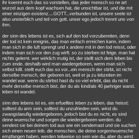
ihr koennt euch das so vorstellen, das jeder mensch so ne art
wurzel aus dem kopf wachsen hat, die unsichtbar ist, und die mit
einer einzigen existenz....GOTT...verbunden ist. unsere seele ist
also unsterblich und teil von gott. unser ego jedoch trennt uns von
ihm.
der sinn des lebens ist es, sich auf den tod vorzubereiten, denn
der tod ist kein ereignis, das man einfach erreichen kann, indem
man sich in die luft sprengt und x andere mit in den tod reisst, oder
indem man sich vor den zug wirft. so zu sterben ist feige. man hat
nichts gelernt. wer wirklich mutig ist, der stellt sich dem leben bis
zum ende. deshalb wird man wiedergeboren, wenn man sich
selbst killt. stellt euch das so vor...ein mensch der stirbt, ist nicht
derselbe mensch, der geboren ist, weil er ja zu lebzeiten im
wandel war. wenn du stirbst hast du so viel erlebt, das du nicht
mehr derselbe mensch bist, der du als kind/als 40 jaehriger warst.
leben ist wandel.
sinn des lebens ist es, ein erfuelltes leben zu leben. das heisst:
solltest du arm sein, solltest du unzufrieden sein, wirst du
zwangslaeufig wiedergeboren, jedoch bist du es nicht, es sind
deine wuensche und sorgen die wiedergeboren werden. du
sendest sie bei deinem tod aus wie ein sendemast und sie suchen
sich einen neuen leib. die menschen, die deine sorgen/wuensche
empfangen haben, werden teilweise so sein wie du, aber du wirst