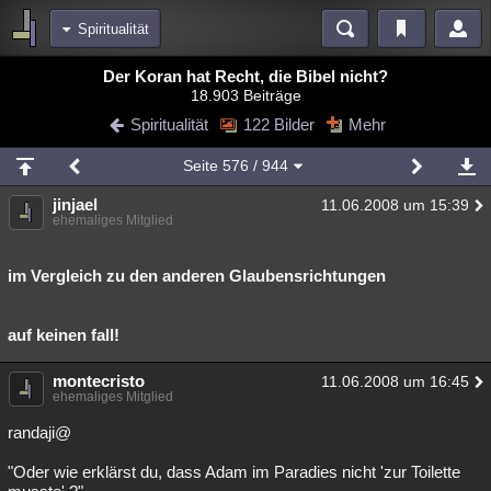
Spiritualität
Bereiche
Der Koran hat Recht, die Bibel nicht?
18.903 Beiträge
Echtzeit
Diskussionen
Blogs
Videos
Statistiken
Spiritualität
122 Bilder
Mehr
Chat
Wiki
Neuigkeiten
Seite
576
/ 944
meine Rubriken
jinjael
11.06.2008 um 15:39
Menschen
Wissenschaft
Politik
Mystery
Kriminalfälle
ehemaliges Mitglied
Spiritualität
Verschwörungen
Technologie
Ufologie
im Vergleich zu den anderen Glaubensrichtungen
Natur
Umfragen
Unterhaltung
weitere Rubriken
auf keinen fall!
Philosophie
Träume
Orte
Esoterik
Literatur
montecristo
11.06.2008 um 16:45
ehemaliges Mitglied
Astronomie
Helpdesk
Gruppen
Gaming
Filme
randaji@
Musik
Clash
Verbesserungen
Allmystery
English
"Oder wie erklärst du, dass Adam im Paradies nicht 'zur Toilette
Übersichten