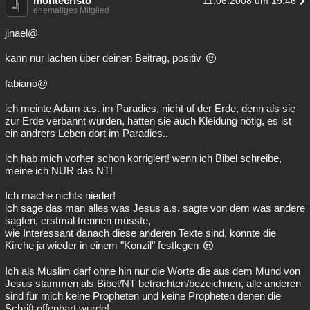
montecristo
11.06.2008 um 19:46
ehemaliges Mitglied
jinael@
kann nur lachen über deinen Beitrag, positiv
fabiano@
ich meinte Adam a.s. im Paradies, nicht uf der Erde, denn als sie
zur Erde verbannt wurden, hatten sie auch Kleidung nötig, es ist
ein andrers Leben dort im Paradies..
ich hab mich vorher schon korrigiert! wenn ich Bibel schreibe,
meine ich NUR das NT!
Ich mache nichts nieder!
ich sage das man alles was Jesus a.s. sagte von dem was andere
sagten, erstmal trennen müsste,
wie Interessant danach diese anderen Texte sind, könnte die
Kirche ja wieder in einem "Konzil" festlegen
Ich als Muslim darf ohne hin nur die Worte die aus dem Mund von
Jesus stammen als Bibel/NT betrachten/bezeichnen, alle anderen
sind für mich keine Propheten und keine Propheten denen die
Schrift offenbart wurde!