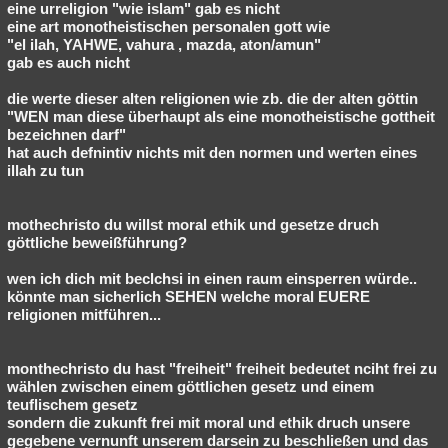
eine urreligion "wie islam" gab es nicht
eine art monotheistischen personalen gott wie
"el ilah, YAHWE, vahura , mazda, aton/amun"
gab es auch nicht
die werte dieser alten religionen wie zb. die der alten göttin
"WEN man diese überhaupt als eine monotheistische gottheit
bezeichnen darf"
hat auch defnintiv nichts mit den normen und werten eines
illah zu tun
mothechristo du willst moral ethik und gesetze druch
göttliche beweißführung?
wen ich dich mit beclchsi in einen raum einsperren würde..
könnte man sicherlich SEHEN welche moral EUERE
religionen mitführen...
monthechristo du hast "freiheit" freiheit bedeutet nciht frei zu
wählen zwischen einem göttlichen gesetz und einem
teuflischem gesetz
sondern die zukunft frei mit moral und ethik druch unsere
gegebene vernunft unserem darsein zu beschließen und das