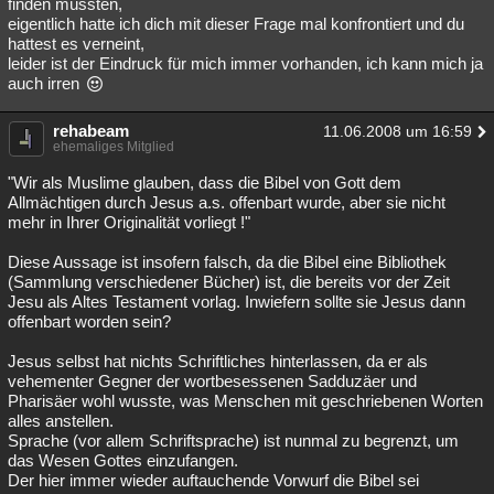
finden müssten,
eigentlich hatte ich dich mit dieser Frage mal konfrontiert und du
hattest es verneint,
leider ist der Eindruck für mich immer vorhanden, ich kann mich ja
auch irren
rehabeam
11.06.2008 um 16:59
ehemaliges Mitglied
"Wir als Muslime glauben, dass die Bibel von Gott dem
Allmächtigen durch Jesus a.s. offenbart wurde, aber sie nicht
mehr in Ihrer Originalität vorliegt !"
Diese Aussage ist insofern falsch, da die Bibel eine Bibliothek
(Sammlung verschiedener Bücher) ist, die bereits vor der Zeit
Jesu als Altes Testament vorlag. Inwiefern sollte sie Jesus dann
offenbart worden sein?
Jesus selbst hat nichts Schriftliches hinterlassen, da er als
vehementer Gegner der wortbesessenen Sadduzäer und
Pharisäer wohl wusste, was Menschen mit geschriebenen Worten
alles anstellen.
Sprache (vor allem Schriftsprache) ist nunmal zu begrenzt, um
das Wesen Gottes einzufangen.
Der hier immer wieder auftauchende Vorwurf die Bibel sei