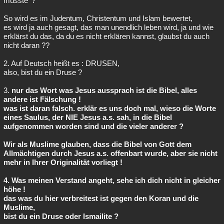
musste' ?"
Besucht
Teilgenommen
Alle
Neue
Geschlossen
So wird es im Judentum, Christentum und Islam bewertet,
es wird ja auch gesagt, das man unendlich leben wird, ja und wie
Lesenswert
Schlüsselwörter
erklärst du das, da du es nicht erklären kannst, glaubst du auch
nicht daran ??
2. Auf Deutsch heißt es : DRUSEN,
also, bist du ein Druse ?
3.
nur das Wort was Jesus aussprach ist die Bibel, alles
andere ist Fälschung !
was ist daran falsch. erklär es uns doch mal, wieso die Worte
eines Saulus, der NIE Jesus a.s. sah, in die Bibel
aufgenommen worden sind und die vieler anderer ?
Wir als Muslime glauben, dass die Bibel von Gott dem
Allmächtigen durch Jesus a.s. offenbart wurde, aber sie nicht
mehr in Ihrer Originalität vorliegt !
4. Was meinen Verstand angeht, sehe ich dich nicht in gleicher
höhe !
das was du hier verbreitest ist gegen den Koran und die
Muslime,
bist du ein Druse oder Ismailite ?