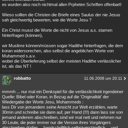
es wurden also noch nichtmal allen Prpheten Schriften offenbart!
Wieso sollten die Christen die Briefe eines Saulus der nie Jesus
sah gleichwertig bewerten, wie die Worte Jesu ?
Ein Christ musst die Worte die nicht von Jesus a.s. stamen
hinterfragen (können),
wir Muslime können/müssen sogar Hadithe hinterfragen, die dem
koran widersorechen, also selbst die angeblichen Worte von
Muhammed s.a.v.
wobei die Überlieferung selbst der meisten Hadithe verlässlicher
ist, als das NT !
robbatto
11.06.2008 um 20:11
mmmh ... nur mal ein Denkspiel für die verlässlichkeit irgendeiner
Quelle: Bibel oder Koran, in Bezug auf die 'Originalität' der
Wiedergabe der Worte Jesu, Mohammeds :
lass Dir von jemandem seine Ansicht zur Welt erzählen, warte
30min und schreibe sie dann auf, per Hand (!!!) dann lass sie von
jemand anderem abschreiben, sind wir mal nett und nehmen nur
30 Leute, die jeder immer nur die Version ihres Vorgängers
abschreiben dürfen ... handschriftlich selbstverständlich ... und