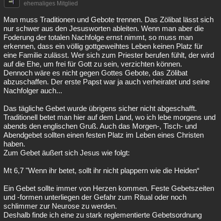
ehemaliges Mitglied
Man muss Traditionen und Gebote trennen. Das Zölibat lässt sich
nur schwer aus den Jesusworten ableiten. Wenn man aber die
Foderung der totalen Nachfolge ernst nimmt, so muss man
erkennen, dass ein völlig gottgeweihtes Leben keinen Platz für
eine Familie zulässt. Wer sich zum Priester berufen fühlt, der wird
auf die Ehe, um frei für Gott zu sein, verzichten können.
Dennoch wäre es nicht gegen Gottes Gebote, das Zölibat
abzuschaffen. Der erste Papst war ja auch verheiratet und seine
Nachfolger auch...
Das tägliche Gebet wurde übrigens sicher nicht abgeschafft.
Traditionell betet man hier auf dem Land, wo ich lebe morgens und
abends den englischen Gruß. Auch das Morgen-, Tisch- und
Abendgebet sollten einen festen Platz im Leben eines Christen
haben.
Zum Gebet äußert sich Jesus wie folgt:
Mt 6,7 "Wenn ihr betet, sollt ihr nicht plappern wie die Heiden“
Ein Gebet sollte immer von Herzen kommen. Feste Gebetszeiten
und -formen unterliegen der Gefahr zum Ritual oder noch
schlimmer zur Neurose zu werden.
Deshalb finde ich eine zu stark reglementierte Gebetsordnung