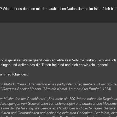
k? Wie steht es denn so mit dem arabischen Nationalismus im Islam? Ich bin i
 in gewisser Weise geehrt denn er liebte sein Volk die Türken! Schliesslich
hlugen und wollten das die Türlen frei sind und sich entwickeln können!
hammed folgendes:
 Atatürk: “Diese Hirtenreligion eines pädophilen Kriegstreibers ist der größt
k” (Jacques Benoist-Méchin, “Mustafa Kemal. La mort d’un Empire”, 1954)
en Müllhaufen der Geschichte!“ „Seit mehr als 500 Jahren haben die Regeln u
 Auslegungen von Generationen von schmutzigen und unwissenden Moslems i
ie Form der Verfassung, die geringsten Handlungen und Gesten eines Bürgers 
 Sitten und Gewohnheiten und selbst die intimsten Gedanken. Der Islam, die