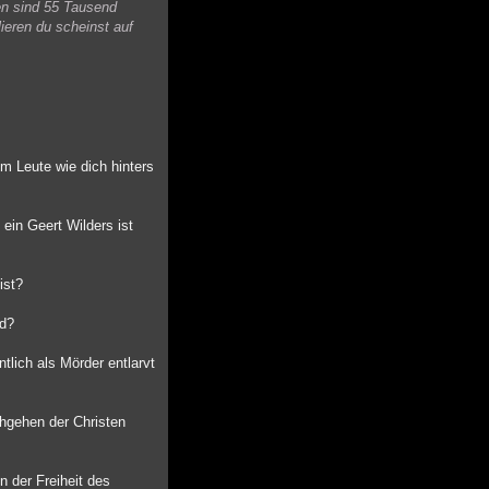
en sind 55 Tausend
ieren du scheinst auf
m Leute wie dich hinters
ein Geert Wilders ist
ist?
rd?
lich als Mörder entlarvt
hgehen der Christen
n der Freiheit des