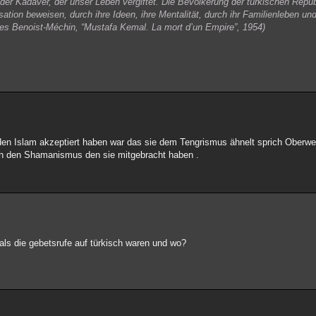
der Kadaver, der unser Leben vergiftet. Die Bevölkerung der türkischen Repub
ilisation beweisen, durch ihre Ideen, ihre Mentalität, durch ihr Familienleben u
es Benoist-Méchin, “Mustafa Kemal. La mort d’un Empire”, 1954)
en Islam akzeptiert haben war das sie dem Tengrismus ähnelt sprich Oberwel
rch den Shamanismus den sie mitgebracht haben .
als die gebetsrufe auf türkisch waren und wo?