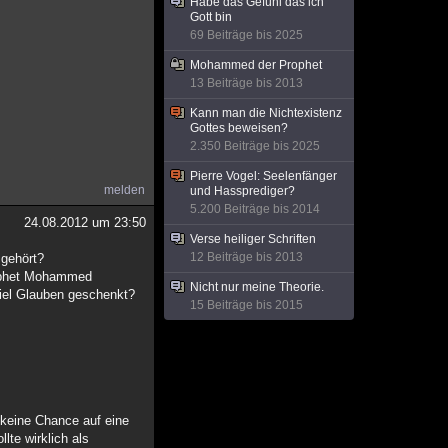
Habe das Gefühl das ich
Gott bin
69 Beiträge bis 2025
Mohammed der Prophet
13 Beiträge bis 2013
Kann man die Nichtexistenz
Gottes beweisen?
2.350 Beiträge bis 2025
Pierre Vogel: Seelenfänger
melden
und Hassprediger?
5.200 Beiträge bis 2014
24.08.2012 um 23:50
Verse heiliger Schriften
12 Beiträge bis 2013
 gehört?
Prophet Mohammed
Nicht nur meine Theorie.
viel Glauben geschenkt?
15 Beiträge bis 2015
 keine Chance auf eine
lte wirklich als