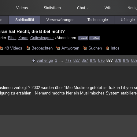
Videos
Statistiken
Chat
Wiki
Neuig
2
le
Spiritualität
Verschwörungen
Technologie
Ufologie
ran hat Recht, die Bibel nicht?
rter:
Bibel
,
Koran
,
Gottesleugner
▪ Abonnieren:
Feed
E-Mail
48 Videos
Beobachten
Antworten
Suchen
Infos
vorherige
1
...
777
827
867
875
876
877
878
879
88
imen verfolgt ? 2002 wurden über 1Mio Muslime getötet im Irak in Libyen s
lgung zu erzählen . Niemand möchte hier ein Muslimisches System etabiliere