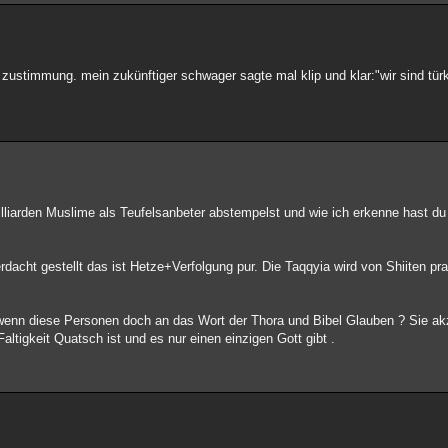
zustimmung. mein zukünftiger schwager sagte mal klip und klar:"wir sind tür
Milliarden Muslime als Teufelsanbeter abstempelst und wie ich erkenne hast du 
dacht gestellt das ist Hetze+Verfolgung pur. Die Taqqyia wird von Shiiten pra
n wenn diese Personen doch an das Wort der Thora und Bibel Glauben ? Sie ak
altigkeit Quatsch ist und es nur einen einzigen Gott gibt .