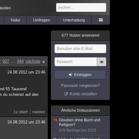
keiten
Natur
Umfragen
Unterhaltung
6
7
7
Nutzer anwesend
7
927
...
944
nächste
24.08.2012 um 23:46
Einloggen
Passwort vergessen?
ind 55 Tausend
Konto erstellen
n du scheinst auf den
Ähnliche Diskussionen
1x zitiert
melden
Glauben ohne Buch und
24.08.2012 um 23:46
Religion?
229 Beiträge bis 2023