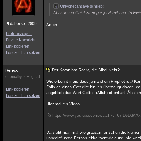
Onlyonecansave schrieb:
Aber Jesus Geist ist sogar jetzt mit uns. In Ewi
dabei seit 2009
Amen.
Profil anzeigen
Private Nachricht
Link kopieren
Lesezeichen setzen
Der Koran hat Recht, die Bibel nicht?
Renox
ehemaliges Mitglied
Wie erkennt man, dass jemand ein Prophet ist? Kan
Falls es einen Gott gibt bin ich überzeugt davon,
Link kopieren
angeblich das Wort Gottes (Allah) offenbart. Ähnl
Lesezeichen setzen
Hier mal ein Video.
https://www.youtube.com/watch?v=67ID5DdKXx
Da sieht man mal wie grausam er schon die kleinen 
unbeeinflusste Persönlichkeitsentwicklung, sie wer