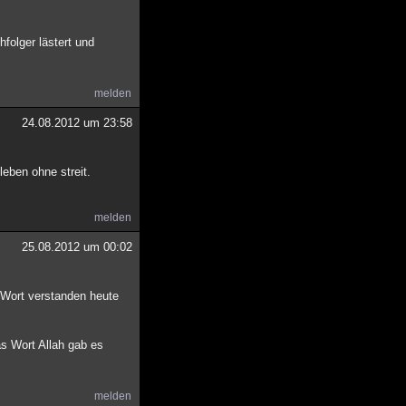
folger lästert und
melden
24.08.2012 um 23:58
eben ohne streit.
melden
25.08.2012 um 00:02
 Wort verstanden heute
as Wort Allah gab es
melden