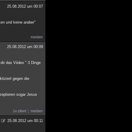
25.08.2012 um 00:07
ken und keine araber"
melden
25.08.2012 um 00:09
dir das Viideo " 3 Dinge
ktiziert gegen die
zeptieren sogar Jesus
1x zitiert
melden
25.08.2012 um 00:11