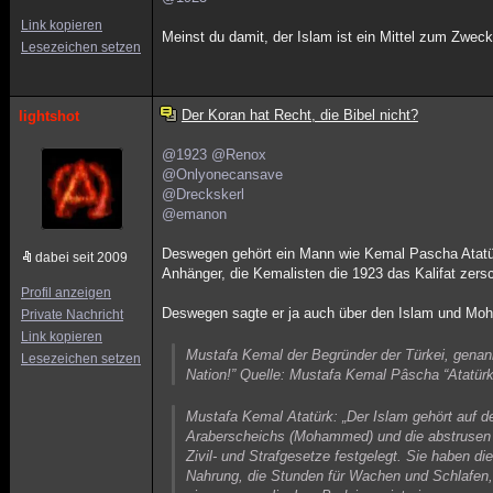
Link kopieren
Meinst du damit, der Islam ist ein Mittel zum Zwec
Lesezeichen setzen
Der Koran hat Recht, die Bibel nicht?
lightshot
@1923
@Renox
@Onlyonecansave
@Dreckskerl
@emanon
Deswegen gehört ein Mann wie Kemal Pascha Atatürk
dabei seit 2009
Anhänger, die Kemalisten die 1923 das Kalifat zersc
Profil anzeigen
Deswegen sagte er ja auch über den Islam und Mo
Private Nachricht
Link kopieren
Mustafa Kemal der Begründer der Türkei, genannt
Lesezeichen setzen
Nation!” Quelle: Mustafa Kemal Pâscha “Atatür
Mustafa Kemal Atatürk: „Der Islam gehört auf d
Araberscheichs (Mohammed) und die abstrusen
Zivil- und Strafgesetze festgelegt. Sie haben d
Nahrung, die Stunden für Wachen und Schlafen,