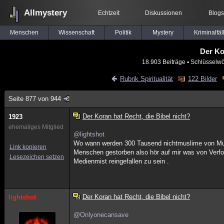
Allmystery
Echtzeit
Diskussionen
Blogs
Menschen
Wissenschaft
Politik
Mystery
Kriminalfäl
Der Ko
18.903 Beiträge
▪ Schlüsselwö
Rubrik Spiritualität
122 Bilder
Seite 877 von 944
Der Koran hat Recht, die Bibel nicht?
1923
ehemaliges Mitglied
@lightshot
Wo wann werden 300 Tausend nichtmuslime von Musl
Link kopieren
Menschen gestorben also hör auf mir was von Verfo
Lesezeichen setzen
Medienmist reingefallen zu sein .
Der Koran hat Recht, die Bibel nicht?
lightshot
@Onlyonecansave