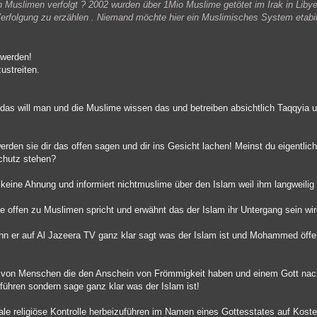
uslimen verfolgt ? 2002 wurden über 1Mio Muslime getötet im Irak in Liby
erfolgung zu erzählen . Niemand möchte hier ein Muslimisches System etabil
 werden!
ustreiten.
das will man und die Muslime wissen das und betreiben absichtlich Taqqyia u
den sie dir das offen sagen und dir ins Gesicht lachen! Meinst du eigentlich 
chutz stehen?
keine Ahnung und informiert nichtmuslime über den Islam weil ihm langweilig 
ie offen zu Muslimen spricht und erwähnt das der Islam ihr Untergang sein wi
n er auf Al Jazeera TV ganz klar sagt was der Islam ist und Mohammed öffent
ch von Menschen die den Anschein von Frömmigkeit haben und einem Gott nac
führen sondern sage ganz klar was der Islam ist!
otale religiöse Kontrolle herbeizuführen im Namen eines Gottesstates auf Koste