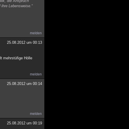
lik, die Anspruch
nd ihre Lebensweise.“
melden
25.08.2012 um 00:13
t mehrstüfige Hölle
melden
25.08.2012 um 00:14
melden
25.08.2012 um 00:19