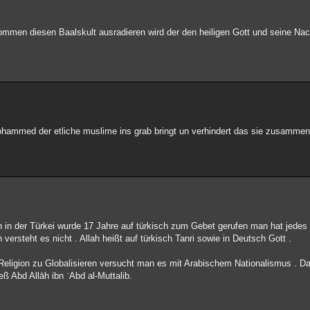
mmen diesen Baalskult ausradieren wird der den heiligen Gott und seine Nach
ohammed der etliche muslime ins grab bringt un verhindert das sie zusammenl
n in der Türkei wurde 17 Jahre auf türkisch zum Gebet gerufen man hat jedes
 versteht es nicht . Allah heißt auf türkisch Tanri sowie in Deutsch Gott .
e Religion zu Globalisieren versucht man es mit Arabischem Nationalismus . D
 Abd Allāh ibn ʿAbd al-Muttalib.