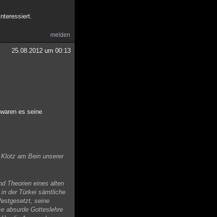
nteressiert.
melden
25.08.2012 um 00:13
 waren es seine
e Klotz am Bein unserer
nd Theorien eines alten
n der Türkei sämtliche
festgesetzt, seine
se absurde Gotteslehre