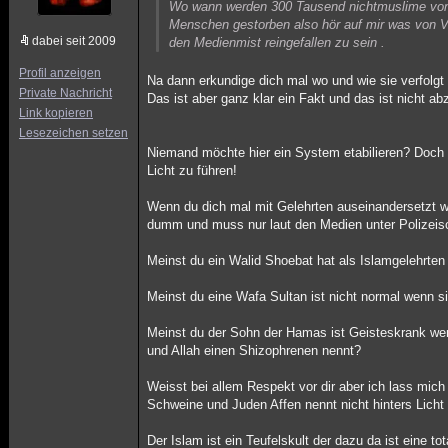
Wo wann werden 300 Tausend nichtmuslime von M
Menschen gestorben also hör auf mir was von V
dabei seit 2009
den Medienmist reingefallen zu sein .
Profil anzeigen
Na dann erkundige dich mal wo und wie sie verfolgt
Private Nachricht
Das ist aber ganz klar ein Fakt und das ist nicht abz
Link kopieren
Lesezeichen setzen
Niemand möchte hier ein System etabilieren? Doch 
Licht zu führen!
Wenn du dich mal mit Gelehrten auseinandersetzt wer
dumm und muss nur laut den Medien unter Polizeis
Meinst du ein Walid Shoebat hat als Islamgelehrten 
Meinst du eine Wafa Sultan ist nicht normal wenn s
Meinst du der Sohn der Hamas ist Geisteskrank wen
und Allah einen Shizophrenen nennt?
Weisst bei allem Respekt vor dir aber ich lass mi
Schweine und Juden Affen nennt nicht hinters Licht 
Der Islam ist ein Teufelskult der dazu da ist eine t