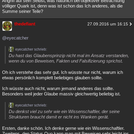
Angriff auf sein Selbst, was natürlich bei objektiver Betrachtung
völliger Quark ist, denn was ist schon das Ich anderes, als die
Besucht
Teilgenommen
Alle
Neue
Geschlossen
Summe seiner Teile?
Lesenswert
Schlüsselwörter
thedefiant
27.09.2016 um 16:15
@eyecatcher
eyecatcher schrieb:
Du hast das Glaubensprinzip nicht mal im Ansatz verstanden,
wenn du von Beweisen, Fakten und Falsifizierung sprichst.
Oh ich verstehe das sehr gut. Ich wüsste nur nicht, warum ich
etwas persönlich komplett beliebiges glauben sollte.
Ich wüsste auch nicht, warum jemand anderes das sollte.
Besonders weil jeder Glaube massiv gleichwertig beliebig ist.
eyecatcher schrieb:
Du denkst viel zu sehr wie ein Wissenschaftler, der seine
Strukturen braucht damit er nicht ins Wanken gerät.
Ersten, danke schön. Ich denke gerne wie ein Wissenschaftler.
Zweitens, den Status Quo kann man mit Beweisen sehr leicht ins