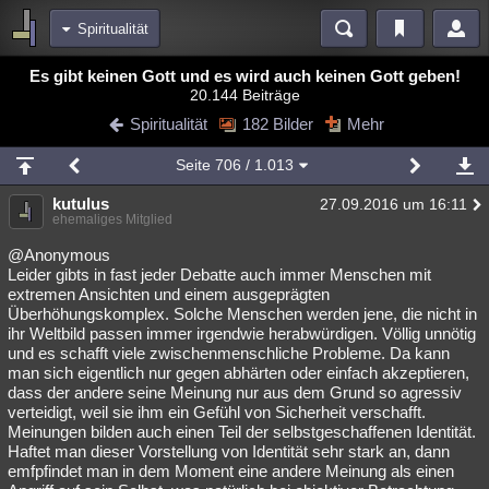
Spiritualität
Bereiche
Es gibt keinen Gott und es wird auch keinen Gott geben!
20.144 Beiträge
Echtzeit
Diskussionen
Blogs
Videos
Statistiken
Spiritualität
182 Bilder
Mehr
Chat
Wiki
Neuigkeiten
Seite
706
/ 1.013
meine Rubriken
kutulus
27.09.2016 um 16:11
Menschen
Wissenschaft
Politik
Mystery
Kriminalfälle
ehemaliges Mitglied
Spiritualität
Verschwörungen
Technologie
Ufologie
@Anonymous
Leider gibts in fast jeder Debatte auch immer Menschen mit
extremen Ansichten und einem ausgeprägten
Natur
Umfragen
Unterhaltung
Überhöhungskomplex. Solche Menschen werden jene, die nicht in
weitere Rubriken
ihr Weltbild passen immer irgendwie herabwürdigen. Völlig unnötig
und es schafft viele zwischenmenschliche Probleme. Da kann
Philosophie
Träume
Orte
Esoterik
Literatur
man sich eigentlich nur gegen abhärten oder einfach akzeptieren,
dass der andere seine Meinung nur aus dem Grund so agressiv
Astronomie
Helpdesk
Gruppen
Gaming
Filme
verteidigt, weil sie ihm ein Gefühl von Sicherheit verschafft.
Meinungen bilden auch einen Teil der selbstgeschaffenen Identität.
Musik
Clash
Verbesserungen
Allmystery
English
Haftet man dieser Vorstellung von Identität sehr stark an, dann
emfpfindet man in dem Moment eine andere Meinung als einen
Übersichten