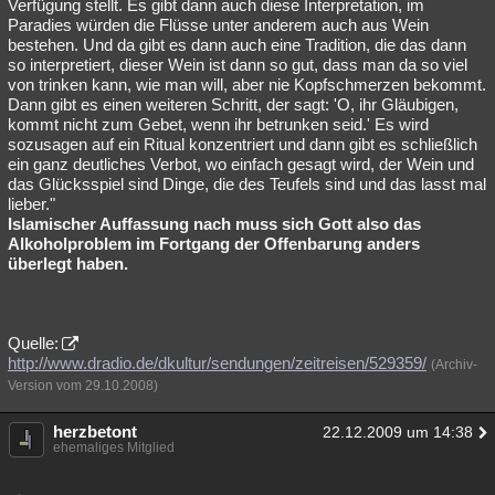
Verfügung stellt. Es gibt dann auch diese Interpretation, im
Paradies würden die Flüsse unter anderem auch aus Wein
bestehen. Und da gibt es dann auch eine Tradition, die das dann
so interpretiert, dieser Wein ist dann so gut, dass man da so viel
von trinken kann, wie man will, aber nie Kopfschmerzen bekommt.
Dann gibt es einen weiteren Schritt, der sagt: 'O, ihr Gläubigen,
kommt nicht zum Gebet, wenn ihr betrunken seid.' Es wird
sozusagen auf ein Ritual konzentriert und dann gibt es schließlich
ein ganz deutliches Verbot, wo einfach gesagt wird, der Wein und
das Glücksspiel sind Dinge, die des Teufels sind und das lasst mal
lieber."
Islamischer Auffassung nach muss sich Gott also das
Alkoholproblem im Fortgang der Offenbarung anders
überlegt haben.
Quelle:
http://www.dradio.de/dkultur/sendungen/zeitreisen/529359/
(Archiv-
Version vom 29.10.2008)
herzbetont
22.12.2009 um 14:38
ehemaliges Mitglied