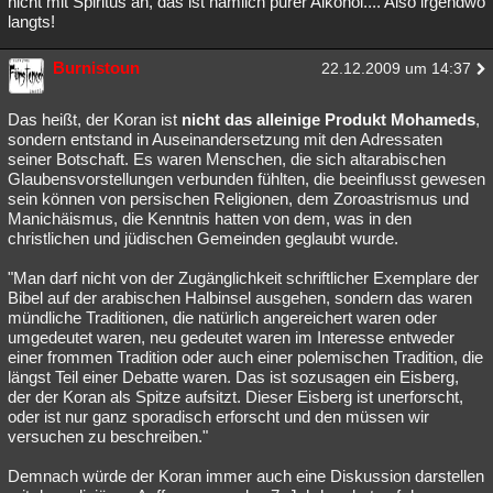
nicht mit Spiritus an, das ist nämlich purer Alkohol.... Also irgendwo
langts!
Burnistoun
22.12.2009 um 14:37
Das heißt, der Koran ist
nicht das alleinige Produkt Mohameds
,
sondern entstand in Auseinandersetzung mit den Adressaten
seiner Botschaft. Es waren Menschen, die sich altarabischen
Glaubensvorstellungen verbunden fühlten, die beeinflusst gewesen
sein können von persischen Religionen, dem Zoroastrismus und
Manichäismus, die Kenntnis hatten von dem, was in den
christlichen und jüdischen Gemeinden geglaubt wurde.
"Man darf nicht von der Zugänglichkeit schriftlicher Exemplare der
Bibel auf der arabischen Halbinsel ausgehen, sondern das waren
mündliche Traditionen, die natürlich angereichert waren oder
umgedeutet waren, neu gedeutet waren im Interesse entweder
einer frommen Tradition oder auch einer polemischen Tradition, die
längst Teil einer Debatte waren. Das ist sozusagen ein Eisberg,
der der Koran als Spitze aufsitzt. Dieser Eisberg ist unerforscht,
oder ist nur ganz sporadisch erforscht und den müssen wir
versuchen zu beschreiben."
Demnach würde der Koran immer auch eine Diskussion darstellen