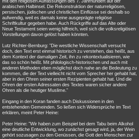
mit den religiösen Auffassungen des 7. Jahrhundert auf der
arabischen Halbinsel. Die Rekonstruktion der naturreligiösen,
persischen, jüdischen und christlichen Einflüsse sei deshalb so
aufwendig, weil es damals keine ausgeprägte religiöse
Schriftkultur gegeben habe. Auch Rückgriffe auf das Alte oder
Neue Testament seien wenig hilfreich, weil sich die volksreligiösen
Vorstellungen davon gelöst haben könnten.
Lutz Richter-Bernburg: "Die westliche Wissenschaft versucht
doch, den Text erst einmal historisch zu verstehen, das heißt, aus
dem Kontext der damaligen Zeit, ihn zu rekontextualisieren, wie
das so schön heißt. Mit philologisch-historischen und auch mit
anderen Methoden eben möglichst doch nahe an die Bedeutung zu
kommen, die der Text vielleicht nicht vom Sprecher her gehabt hat,
aber in den Ohren seiner ersten Rezipienten gehabt hat. Und die
Ohren der ersten Adressaten des Textes waren sicher andere
Ohren als die heutiger Muslime."
Eingang in den Koran fanden auch Diskussionen in den
entstehenden Gemeinden. So ließen sich Widersprüche im Text
erklären, meint Peter Heine:
Peter Heine: "Wir haben zum Beispiel bei dem Tabu beim Alkohol
eine deutliche Entwicklung, wo zunächst gesagt wird, ja, der Wein
gehört sozusagen zu den Genüssen, die Gott den Menschen zur