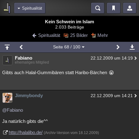
Spiritualität
Bereiche
Kein Schwein im Islam
2.033 Beiträge
Echtzeit
Diskussionen
Blogs
Videos
Statistiken
Spiritualität
25 Bilder
Mehr
Chat
Wiki
Neuigkeiten
2
Seite
68
/ 100
meine Rubriken
Fabiano
22.12.2009 um 14:19
Menschen
Wissenschaft
Politik
Mystery
Kriminalfälle
ehemaliges Mitglied
Spiritualität
Verschwörungen
Technologie
Ufologie
Gibts auch Halal-Gummibären statt Haribo-Bärchen
Natur
Umfragen
Unterhaltung
weitere Rubriken
Jimmybondy
22.12.2009 um 14:21
Philosophie
Träume
Orte
Esoterik
Literatur
@Fabiano
Astronomie
Helpdesk
Gruppen
Gaming
Filme
Ja natürlich gibts die^^
Musik
Clash
Verbesserungen
Allmystery
English
http://halalibo.de/
(Archiv-Version vom 18.12.2009)
Übersichten