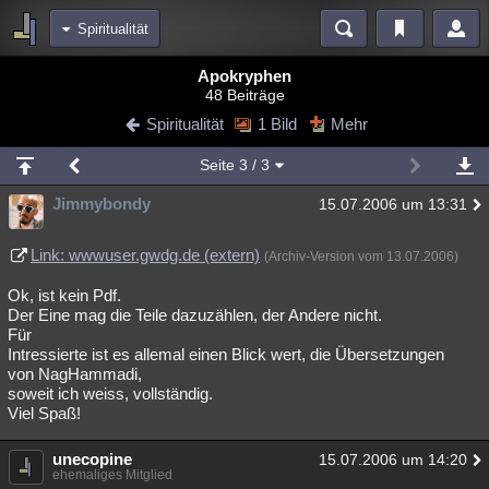
Spiritualität
Bereiche
Apokryphen
48 Beiträge
Echtzeit
Diskussionen
Blogs
Videos
Statistiken
Spiritualität
1 Bild
Mehr
Chat
Wiki
Neuigkeiten
3
Seite
3
/ 3
meine Rubriken
Jimmybondy
15.07.2006 um 13:31
Menschen
Wissenschaft
Politik
Mystery
Kriminalfälle
Spiritualität
Verschwörungen
Technologie
Ufologie
Link: wwwuser.gwdg.de (extern)
(Archiv-Version vom 13.07.2006)
Ok, ist kein Pdf.
Natur
Umfragen
Unterhaltung
Der Eine mag die Teile dazuzählen, der Andere nicht.
weitere Rubriken
Für
Intressierte ist es allemal einen Blick wert, die Übersetzungen
Philosophie
Träume
Orte
Esoterik
Literatur
von NagHammadi,
soweit ich weiss, vollständig.
Astronomie
Helpdesk
Gruppen
Gaming
Filme
Viel Spaß!
Musik
Clash
Verbesserungen
Allmystery
English
unecopine
15.07.2006 um 14:20
ehemaliges Mitglied
Übersichten