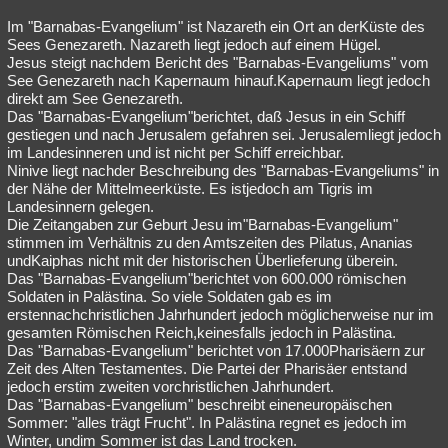
Im "Barnabas-Evangelium" ist Nazareth ein Ort an derKüste des
Sees Genezareth. Nazareth liegt jedoch auf einem Hügel.
Jesus steigt nachdem Bericht des "Barnabas-Evangeliums" vom
See Genezareth nach Kapernaum hinauf.Kapernaum liegt jedoch
direkt am See Genezareth.
Das "Barnabas-Evangelium"berichtet, daß Jesus in ein Schiff
gestiegen und nach Jerusalem gefahren sei. Jerusalemliegt jedoch
im Landesinneren und ist nicht per Schiff erreichbar.
Ninive liegt nachder Beschreibung des "Barnabas-Evangeliums" in
der Nähe der Mittelmeerküste. Es istjedoch am Tigris im
Landesinnern gelegen.
Die Zeitangaben zur Geburt Jesu im"Barnabas-Evangelium"
stimmen im Verhältnis zu den Amtszeiten des Pilatus, Ananias
undKaiphas nicht mit der historischen Überlieferung überein.
Das "Barnabas-Evangelium"berichtet von 600.000 römischen
Soldaten in Palästina. So viele Soldaten gab es im
erstennachchristlichen Jahrhundert jedoch möglicherweise nur im
gesamten Römischen Reich,keinesfalls jedoch in Palästina.
Das "Barnabas-Evangelium" berichtet von 17.000Pharisäern zur
Zeit des Alten Testamentes. Die Partei der Pharisäer entstand
jedoch erstim zweiten vorchristlichen Jahrhundert.
Das "Barnabas-Evangelium" beschreibt eineneuropäischen
Sommer: "alles trägt Frucht". In Palästina regnet es jedoch im
Winter, undim Sommer ist das Land trocken.