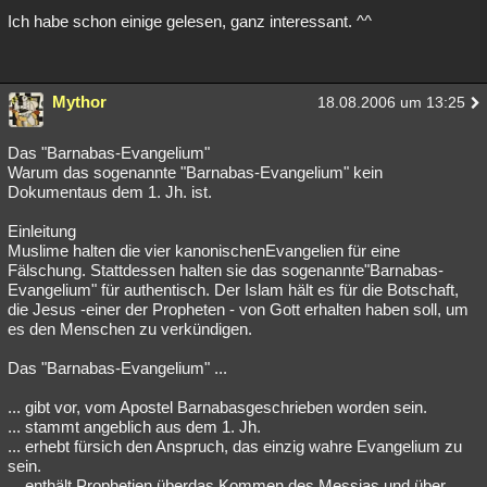
Ich habe schon einige gelesen, ganz interessant. ^^
Besucht
Teilgenommen
Alle
Neue
Geschlossen
Lesenswert
Schlüsselwörter
Mythor
18.08.2006 um 13:25
Das "Barnabas-Evangelium"
Warum das sogenannte "Barnabas-Evangelium" kein
Dokumentaus dem 1. Jh. ist.
Einleitung
Muslime halten die vier kanonischenEvangelien für eine
Fälschung. Stattdessen halten sie das sogenannte"Barnabas-
Evangelium" für authentisch. Der Islam hält es für die Botschaft,
die Jesus -einer der Propheten - von Gott erhalten haben soll, um
es den Menschen zu verkündigen.
Das "Barnabas-Evangelium" ...
... gibt vor, vom Apostel Barnabasgeschrieben worden sein.
... stammt angeblich aus dem 1. Jh.
... erhebt fürsich den Anspruch, das einzig wahre Evangelium zu
sein.
... enthält Prophetien überdas Kommen des Messias und über