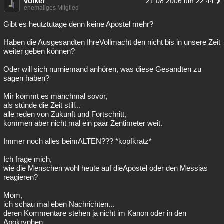
volker
21.08.2006 um 22:44
ehemaliges Mitglied
Gibt es heutztutage denn keine Apostel mehr?
Haben die Ausgesandten IhreVollmacht den nicht bis in unsere Zeit
weiter geben können?
Oder will sich nurniemand anhören, was diese Gesandten zu
sagen haben?
Mir kommt es manchmal sovor,
als stünde die Zeit still...
alle reden von Zukunft und Fortschritt,
kommen aber nicht mal ein paar Zentimeter weit.
Immer noch alles beimALTEN??? *kopfkratz*
Ich frage mich,
wie die Menschen wohl heute auf dieApostel oder den Messias
reagieren?
Mom,
ich schau mal eben Nachrichten...
deren Kommentare stehen ja nicht im Kanon oder in den
Apokryphen.