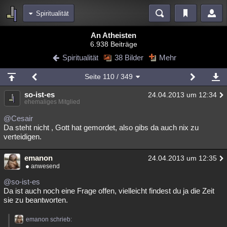
Spiritualität
Bereiche
An Atheisten
6.938 Beiträge
Echtzeit
Diskussionen
Blogs
Videos
Statistiken
Spiritualität
38 Bilder
Mehr
Chat
Wiki
Neuigkeiten
2
Seite
110
/ 349
meine Rubriken
so-ist-es
24.04.2013 um 12:34
Menschen
Wissenschaft
Politik
Mystery
Kriminalfälle
ehemaliges Mitglied
Spiritualität
Verschwörungen
Technologie
Ufologie
@Cesair
Da steht nicht , Gott hat gemordet, also gibs da auch nix zu
verteidigen.
Natur
Umfragen
Unterhaltung
weitere Rubriken
emanon
24.04.2013 um 12:35
anwesend
Philosophie
Träume
Orte
Esoterik
Literatur
@so-ist-es
Astronomie
Helpdesk
Gruppen
Gaming
Filme
Da ist auch noch eine Frage offen, vielleicht findest du ja die Zeit
sie zu beantworten.
Musik
Clash
Verbesserungen
Allmystery
English
emanon schrieb:
Übersichten