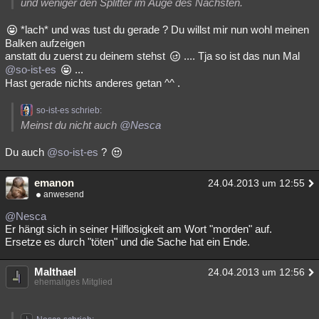
und weniger den Splitter im Auge des Nächsten.
*lach* und was tust du gerade ? Du willst mir nun wohl meinen
Balken aufzeigen
anstatt du zuerst zu deinem stehst
.... Tja so ist das nun Mal
@so-ist-es
...
Hast gerade nichts anderes getan ^^ .
so-ist-es schrieb:
Meinst du nicht auch
@Nesca
Du auch
@so-ist-es
?
emanon
24.04.2013 um 12:55
anwesend
@Nesca
Er hängt sich in seiner Hilflosigkeit am Wort "morden" auf.
Ersetze es durch "töten" und die Sache hat ein Ende.
Malthael
24.04.2013 um 12:56
ehemaliges Mitglied