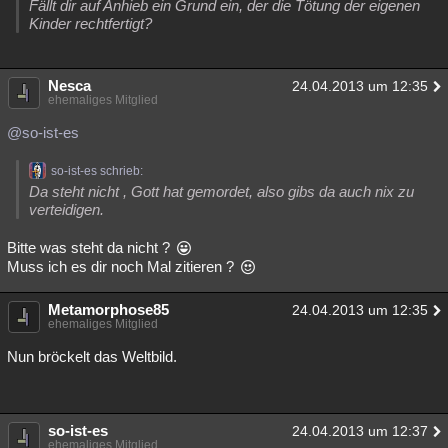
Fällt dir auf Anhieb ein Grund ein, der die Tötung der eigenen
Besucht
Teilgenommen
Alle
Neue
Geschlossen
Kinder rechtfertigt?
Lesenswert
Schlüsselwörter
Nesca
24.04.2013 um 12:35
ehemaliges Mitglied
@so-ist-es
so-ist-es schrieb:
Da steht nicht , Gott hat gemordet, also gibs da auch nix zu
verteidigen.
Bitte was steht da nicht ?
Muss ich es dir noch Mal zitieren ?
Metamorphose85
24.04.2013 um 12:35
ehemaliges Mitglied
Nun bröckelt das Weltbild.
so-ist-es
24.04.2013 um 12:37
ehemaliges Mitglied