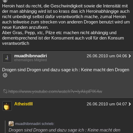
Heroin hast du recht, die Geschwindigkeit sowie die Intensität mit
Besucht
Teilgenommen
Alle
Neue
Geschlossen
der man abhängig wird ist so krass das ich Heroinabhängige auch
nicht unbedingt selbst dafür verantwortlich mache, zumal Heroin
Lesenswert
Schlüsselwörter
auch teilweise zum strecken von anderen Drogen benutzt wird um
neue Kunden anzufixen.
Aber Gras, Pepp, xtc, Pilze etc machen nicht abhängig und
dementsprechend ist der Konsument auch voll für den Konsum
verantwortlich
muadhibnnadiri
26.06.2010 um 04:06
ehemaliges Mitglied
Drogen sind Drogen und dazu sage ich : Keine macht den Drogen
https://www.youtube.com/watch?v=lyAkplPIK4w
AtheistIII
26.06.2010 um 04:07
muadhibnnadiri schrieb:
Drogen sind Drogen und dazu sage ich : Keine macht den