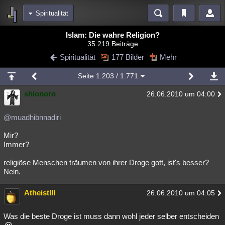
Spiritualität
Bereiche
Islam: Die wahre Religion?
35.219 Beiträge
Echtzeit
Diskussionen
Blogs
Videos
Statistiken
Spiritualität
177 Bilder
Mehr
Chat
Wiki
Neuigkeiten
Seite
1.203
/ 1.771
meine Rubriken
shionoro
26.06.2010 um 04:00
Menschen
Wissenschaft
Politik
Mystery
Kriminalfälle
Spiritualität
Verschwörungen
Technologie
Ufologie
@muadhibnnadiri
Mir?
Natur
Umfragen
Unterhaltung
Immer?
weitere Rubriken
religiöse Menschen träumen von ihrer Droge gott, ist's besser?
Philosophie
Träume
Orte
Esoterik
Literatur
Nein.
Astronomie
Helpdesk
Gruppen
Gaming
Filme
AtheistIII
26.06.2010 um 04:05
Musik
Clash
Verbesserungen
Allmystery
English
Was die beste Droge ist muss dann wohl jeder selber entscheiden
Übersichten