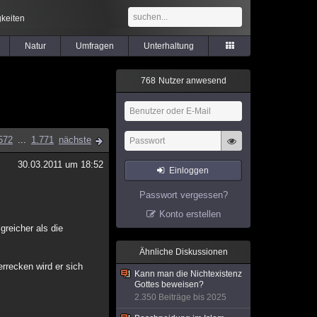
keiten
Natur
Umfragen
Unterhaltung
7
6
8
Nutzer anwesend
572
...
1.771
nächste
30.03.2011 um 18:52
Einloggen
Passwort vergessen?
Konto erstellen
greicher als die
Ähnliche Diskussionen
errecken wird er sich
Kann man die Nichtexistenz
Gottes beweisen?
2.350 Beiträge bis 2025