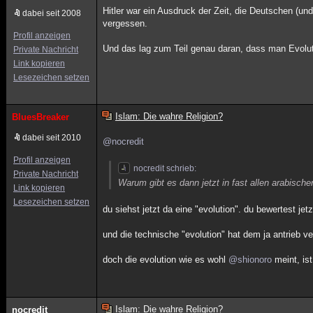
Hitler war ein Ausdruck der Zeit, die Deutschen (und
dabei seit 2008
vergessen.
Profil anzeigen
Und das lag zum Teil genau daran, dass man Evolut
Private Nachricht
Link kopieren
Lesezeichen setzen
Islam: Die wahre Religion?
BluesBreaker
dabei seit 2010
@nocredit
Profil anzeigen
nocredit schrieb:
Private Nachricht
Warum gibt es dann jetzt in fast allen arabisch
Link kopieren
Lesezeichen setzen
du siehst jetzt da eine "evolution". du bewertest jetz
und die technische "evolution" hat dem ja antrieb ve
doch die evolution wie es wohl
@shionoro
meint, ist
Islam: Die wahre Religion?
nocredit