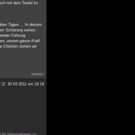
auch mit dem Teufel im
üben Tagen ... In diesem
 um Sicherung seines
gender Führung
ssen, unsere ganze Kraft
e Christen stehen wir
melden
30.03.2011 um 19:19
iche Informationen zu