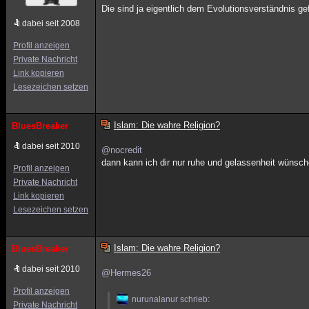
Die sind ja eigentlich dem Evolutionsverständnis ge
dabei seit 2008
Profil anzeigen
Private Nachricht
Link kopieren
Lesezeichen setzen
Islam: Die wahre Religion?
BluesBreaker
dabei seit 2010
@nocredit
dann kann ich dir nur ruhe und gelassenheit wünsch
Profil anzeigen
Private Nachricht
Link kopieren
Lesezeichen setzen
Islam: Die wahre Religion?
BluesBreaker
dabei seit 2010
@Hermes26
Profil anzeigen
nurunalanur schrieb:
Private Nachricht