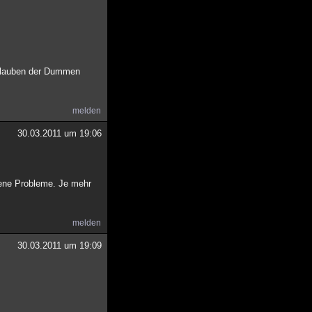
m Glauben der Dummen
melden
30.03.2011 um 19:06
igene Probleme. Je mehr
melden
30.03.2011 um 19:09