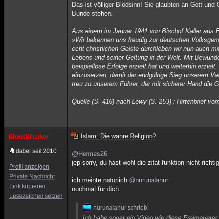
Das ist völliger Blödsinn! Sie glaubten an Gott und
Bunde stehen.
Aus einem im Januar 1941 von Bischof Kaller aus Er
»Wir bekennen uns freudig zur deutschen Volksgemei
echt christlichen Geiste durchleben wir nun auch
Lebens und seiner Geltung in der Welt. Mit Bewund
beispiellose Erfolge erzielt hat und weiterhin erzie
einzusetzen, damit der endgültige Sieg unserem Vat
treu zu unserem Führer, der mit sicherer Hand die 
Quelle (S. 416) nach Lewy (S. 253) : Hirtenbrief v
Islam: Die wahre Religion?
BluesBreaker
dabei seit 2010
@Hermes26
jep sorry, du hast wohl die zitat-funktion nicht richt
Profil anzeigen
Private Nachricht
ich meinte natürlich
@nurunalanur
:
Link kopieren
nochmal für dich:
Lesezeichen setzen
nurunalanur schrieb:
Ich habe sogar ein Video wie diese Freimauerer 