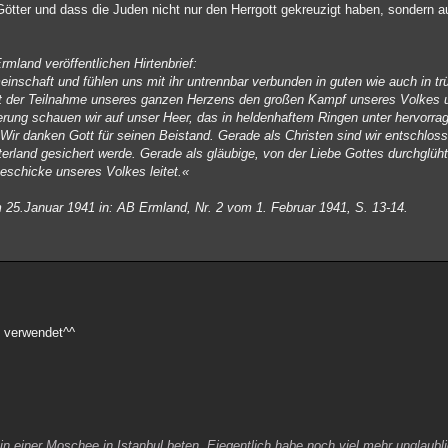
 Götter und dass die Juden nicht nur den Herrgott gekreuzigt haben, sondern 
mland veröffentlichen Hirtenbrief:
nschaft und fühlen uns mit ihr untrennbar verbunden in guten wie auch in tr
 mit der Teilnahme unseres ganzen Herzens den großen Kampf unseres Volkes
erung schauen wir auf unser Heer, das in heldenhaftem Ringen unter hervorra
lt. Wir danken Gott für seinen Beistand. Gerade als Christen sind wir entschlo
erland gesichert werde. Gerade als gläubige, von der Liebe Gottes durchglüht
Geschicke unseres Volkes leitet.«
om 25.Januar 1941 in: AB Ermland, Nr. 2 vom 1. Februar 1941, S. 13-14.
ig verwendet^^
in einer Moschee in Istanbul beten. Eiegentlich habe noch viel mehr unglaubl