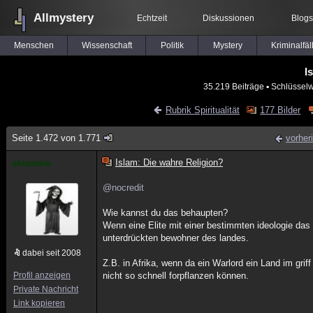
Allmystery
Echtzeit
Diskussionen
Blogs
Menschen
Wissenschaft
Politik
Mystery
Kriminalfäl
I
35.219 Beiträge
▪ Schlüsselw
Rubrik Spiritualität
177 Bilder
Seite 1.472 von 1.771
vorher
Islam: Die wahre Religion?
shionoro
@nocredit
Wie kannst du das behaupten?
Wenn eine Elite mit einer bestimmten ideologie das L
unterdrückten bewohner des landes.
dabei seit 2008
Z.B. in Afrika, wenn da ein Warlord ein Land im grif
Profil anzeigen
nicht so schnell forpflanzen können.
Private Nachricht
Link kopieren