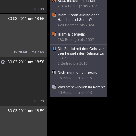
Beschneidung im Islam
2.314 Beiträge bis 2013
melden
Islam: Koran alleine oder
30.03.2011 um 18:56
Hadithe und Sunna?
423 Beiträge bis 2024
Islam(allgemein)
283 Beiträge bis 2007
Die Zeit ist reif den Geist von
1x zitiert
melden
den Fesseln der Religion zu
lösen
30.03.2011 um 18:58
1 Beitrag bis 2016
Nicht nur meine Theorie.
15 Beiträge bis 2015
Was steht wirklich im Koran?
90 Beiträge bis 2013
melden
30.03.2011 um 18:59