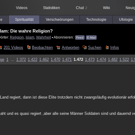
Videos
Statistiken
Chat
Wiki
Neuig
2
le
Spiritualität
Verschwörungen
Technologie
Ufologie
slam: Die wahre Religion?
örter:
Religion
,
Islam
,
Wahrheit
▪ Abonnieren:
Feed
E-Mail
201 Videos
Beobachten
Antworten
Suchen
Infos
ige
1
...
1.372
1.422
1.462
1.470
1.471
1.472
1.473
1.474
1.482
1.522
1.
and regiert, dann ist diese Elite trotzdem nicht zwangsläufig evolutionär erfol
f aht und es quasi regiert ,aber alle seine Männer Soldaten sind und dauernd v