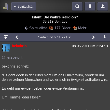
Spiritualität
Bereiche
Islam: Die wahre Religion?
35.219 Beiträge
Echtzeit
Diskussionen
Blogs
Videos
Statistiken
Spiritualität
177 Bilder
Mehr
Chat
Wiki
Neuigkeiten
2
Seite
1.516
/ 1.771
meine Rubriken
bekchris
08.05.2011 um 21:47
Menschen
Wissenschaft
Politik
Mystery
Kriminalfälle
Spiritualität
Verschwörungen
Technologie
Ufologie
@herzbetont
bekchris schrieb:
Natur
Umfragen
Unterhaltung
weitere Rubriken
“Es geht doch in der Bibel nicht um das Universum, sondern um
den einzelnen Menschen und wo er sich in Ewigkeit aufhalten wird.
Philosophie
Träume
Orte
Esoterik
Literatur
Es geht um ewigen Leben oder ewige Verdammnis.
Astronomie
Helpdesk
Gruppen
Gaming
Filme
Um Himmel oder Hölle.“
Musik
Clash
Verbesserungen
Allmystery
English
Übersichten