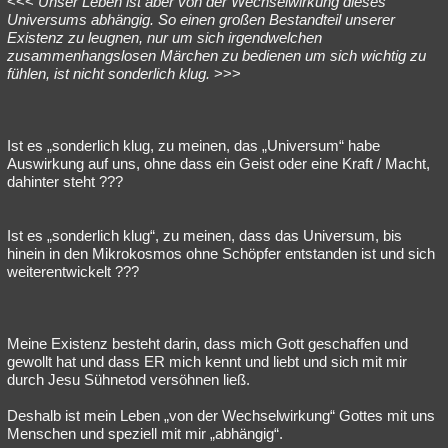
<<<
Unser Leben ist aber von der Wechselwirkung dieses
Universums abhängig. So einen großen Bestandteil unserer
Besucht
Teilgenommen
Alle
Neue
Geschlossen
Existenz zu leugnen, nur um sich irgendwelchen
zusammenhangslosen Märchen zu bedienen um sich wichtig zu
Lesenswert
Schlüsselwörter
fühlen, ist nicht sonderlich klug.
>>>
Ist es „sonderlich klug, zu meinen, das „Universum“ habe
Auswirkung auf uns, ohne dass ein Geist oder eine Kraft / Macht,
dahinter steht ???
Ist es „sonderlich klug“, zu meinen, dass das Universum, bis
hinein in den Mikrokosmos ohne Schöpfer entstanden ist und sich
weiterentwickelt ???
Meine Existenz besteht darin, dass mich Gott geschaffen und
gewollt hat und dass ER mich kennt und liebt und sich mit mir
durch Jesu Sühnetod versöhnen ließ.
Deshalb ist mein Leben „von der Wechselwirkung“ Gottes mit uns
Menschen und speziell mit mir „abhängig“.