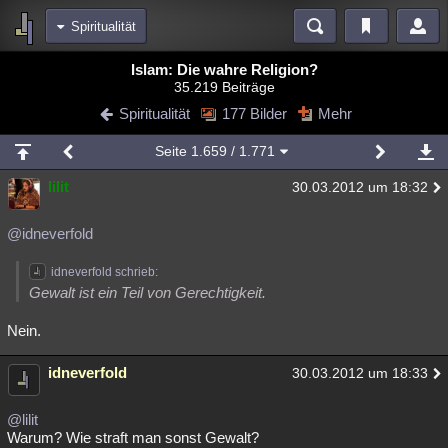
Spiritualität
Bereiche
Islam: Die wahre Religion?
35.219 Beiträge
Echtzeit
Diskussionen
Blogs
Videos
Statistiken
Spiritualität
177 Bilder
Mehr
Chat
Wiki
Neuigkeiten
2
Seite
1.659
/ 1.771
meine Rubriken
lilit
30.03.2012 um 18:32
Menschen
Wissenschaft
Politik
Mystery
Kriminalfälle
Spiritualität
Verschwörungen
Technologie
Ufologie
@idneverfold
Natur
Umfragen
Unterhaltung
idneverfold schrieb:
Gewalt ist ein Teil von Gerechtigkeit.
weitere Rubriken
Nein.
Philosophie
Träume
Orte
Esoterik
Literatur
Astronomie
Helpdesk
Gruppen
Gaming
Filme
idneverfold
30.03.2012 um 18:33
Musik
Clash
Verbesserungen
Allmystery
English
@lilit
Warum? Wie straft man sonst Gewalt?
Übersichten