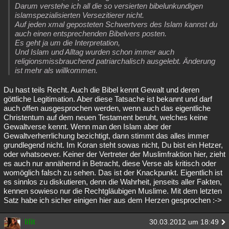
Darum verstehe ich all die so versierten bibelunkundigen
islamspezialisierten Versezitierer nicht.
Auf jeden xmal geposteten Schwertvers des Islam kannst du
auch einen entsprechenden Bibelvers posten.
Es geht ja um die Interpretation,
Und Islam und Alltag wurden schon immer auch
religionsmissbrauchend patriarchalisch ausgelebt. Änderung
ist mehr als willkommen.
Du hast teils Recht. Auch die Bibel kennt Gewalt und deren
göttliche Legitimation. Aber diese Tatsache ist bekannt und darf
auch offen ausgesprochen werden, wenn auch das eigentliche
Christentum auf dem neuen Testament beruht, welches keine
Gewaltverse kennt. Wenn man den Islam aber der
Gewaltverherrlichung bezichtigt, dann stimmt das alles immer
grundlegend nicht. Im Koran steht sowas nicht, Du bist ein Hetzer,
oder whatsoever. Keiner der Vertreter der Muslimfraktion hier, zieht
es auch nur annähernd in Betracht, diese Verse als kritisch oder
womöglich falsch zu sehen. Das ist der Knackpunkt. Eigentlich ist
es sinnlos zu diskutieren, denn die Wahrheit, jenseits aller Fakten,
kennen sowieso nur die Rechtgläubigen Muslime. Mit dem letzten
Satz habe ich sicher einigen hier aus dem Herzen gesprochen :->
lilit
30.03.2012 um 18:49