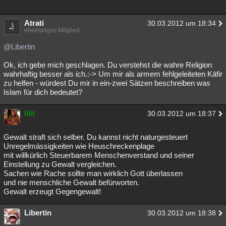
Besucht
Teilgenommen
Alle
Neue
Geschlossen
Atrati
30.03.2012 um 18:34
Lesenswert
ehemaliges Mitglied
Schlüsselwörter
@Libertin
Ok, ich gebe mich geschlagen. Du verstehst die wahre Religion
wahrhaftig besser als ich.:-> Um mir als armem fehlgeleiteten Kāfir
zu helfen - würdest Du mir in ein-zwei Sätzen beschreiben was
Islam für dich bedeutet?
lilit
30.03.2012 um 18:37
Gewalt straft sich selber. Du kannst nicht naturgesteuert
Unregelmässigkeiten wie Heuschreckenplage
mit willkürlich Steuerbarem Menschenverstand und seiner
Einstellung zu Gewalt vergleichen.
Sachen wie Rache sollte man wirklich Gott überlassen
und nie menschliche Gewalt befürworten.
Gewalt erzeugt Gegengewalt!
Libertin
30.03.2012 um 18:38