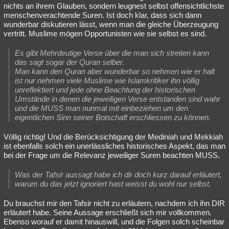
nichts an ihrem Glauben, sondern leugnest selbst offensichtlichste
menschenverachtende Suren. Ist doch klar, dass sich dann
wunderbar diskutieren lässt, wenn man die gleiche Überzeugung
vertritt. Muslime mögen Opportunisten wie sie selbst es sind.
Es gibt Mehrdeutige Verse über die man sich streiten kann
das sagt sogar der Quran selber.
Man kann den Quran aber wunderbar so nehmen wie er halt
ist nur nehmen viele Muslime wie Islamkritiker ihn völlig
unreflektiert und jede ohne Beachtung der historischen
Umstände in denen die jeweiligen Verse entstanden sind wahr
und die MUSS man nunmal mit einbeziehen um den
eigentlichen Sinn seiner Botschaft erschliessen zu können.
Völlig richtig! Und die Berücksichtigung der Mediniah und Mekkiah
ist ebenfalls solch ein unerlässliches historisches Aspekt, das man
bei der Frage um die Relevanz jeweiliger Suren beachten MUSS.
Was der Tafsir aussagt habe ich dir doch kurz darauf erläutert,
warum du das jetzt ignoriert hast weisst du wohl nur selbst.
Du brauchst mir den Tafsir nicht zu erläutern, nachdem ich ihn DIR
erläutert habe. Seine Aussage erschließt sich mir vollkommen.
Ebenso worauf er damit hinauswill, und die Folgen solch scheinbar