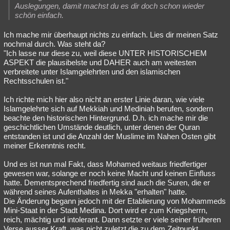
Auslegungen, damit machst du es dir doch schon wieder
schön einfach.
Ich mache mir überhaupt nichts zu einfach. Lies dir meinen Satz
nochmal durch. Was steht da?
"Ich lasse nur diese zu, weil diese UNTER HISTORISCHEM
ASPEKT die plausibelste und DAHER auch am weitesten
verbreitete unter Islamgelehrten und den islamischen
Rechtsschulen ist."
Ich richte mich hier also nicht an erster Linie daran, wie viele
Islamgelehrte sich auf Mekkiah und Mediniah berufen, sondern
beachte den historischen Hintergrund. D.h. ich mache mir die
geschichtlichen Umstände deutlich, unter denen der Quran
entstanden ist und die Anzahl der Muslime im Nahen Osten gibt
meiner Erkenntnis recht.
Und es ist nun mal Fakt, dass Mohamed weitaus friedfertiger
gewesen war, solange er noch keine Macht und keinen Einfluss
hatte. Dementsprechend friedfertig sind auch die Suren, die er
während seines Aufenthaltes in Mekka "erhalten" hatte.
Die Änderung begann jedoch mit der Etablierung von Mohammeds
Mini-Staat in der Stadt Medina. Dort wird er zum Kriegsherrn,
reich, mächtig und intolerant. Dann setzte er viele seiner früheren
Verse ausser Kraft, was nicht zuletzt die zu dem Zeitpunkt