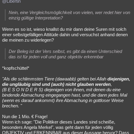
@Libertin
Nein, eine Vergleichsmöglichkeit von vielen, wer redet hier von
einzig gültige Interpretation?
Wenn es so ist, wieso knallst du mir dann deine Suren mit solch
einer selbstgefälligen Attitüde dahin und versuchst anhand denen
die meinen zu widerlegen?
Der Beleg ist der Vers selbst, es gibt da einen Unterschied
das ist für jeden voll und ganz objektiv erkennbar
*kopfschüttel*
"Als die schlimmsten Tiere (dawaabb) gelten bei Allah
diejenigen,
die ungläubig sind und (auch) nicht glauben werden
,
(B E S O N D E R S) diejenigen von ihnen, mit denen du eine
bindende Abmachung eingegangen hast, und die dann jedes Mal
(wenn es darauf ankommt) ihre Abmachung in gottloser Weise
brechen. "
Nun die 1 Mio. € Frage!
Wenn ich sage: "Die Politiker dieses Landes sind scheiße,
besonders Angela Merkel", was geht dann für jeden völlig
OBJEKTIV und ERKENNBAR aus dieser Aussage hervor? Dass