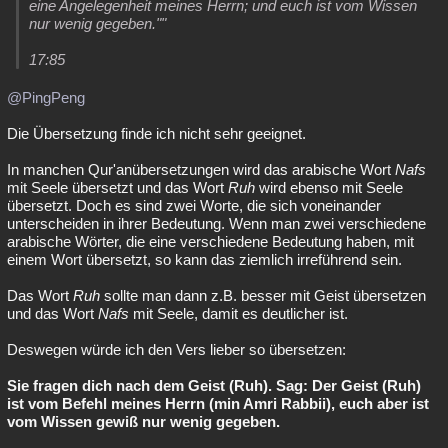
eine Angelegenheit meines Herrn; und euch ist vom Wissen
Besucht
Teilgenommen
Alle
Neue
Geschlossen
nur wenig gegeben.""
17:85
Lesenswert
Schlüsselwörter
@PingPeng
Die Übersetzung finde ich nicht sehr geeignet.
In manchen Qur'anübersetzungen wird das arabische Wort
Nafs
mit Seele übersetzt und das Wort
Ruh
wird ebenso mit Seele
übersetzt. Doch es sind zwei Worte, die sich voneinander
unterscheiden in ihrer Bedeutung. Wenn man zwei verschiedene
arabische Wörter, die eine verschiedene Bedeutung haben, mit
einem Wort übersetzt, so kann das ziemlich irreführend sein.
Das Wort
Ruh
sollte man dann z.B. besser mit Geist übersetzen
und das Wort
Nafs
mit Seele, damit es deutlicher ist.
Deswegen würde ich den Vers lieber so übersetzen:
Sie fragen dich nach dem Geist (Ruh). Sag: Der Geist (Ruh)
ist vom Befehl meines Herrn (min Amri Rabbii), euch aber ist
vom Wissen gewiß nur wenig gegeben.