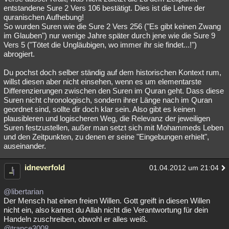
entstandene Sure 2 Vers 106 bestätigt. Dies ist die Lehre der
quranischen Aufhebung!
So wurden Suren wie die Sure 2 Vers 256 ("Es gibt keinen Zwang
im Glauben") nur wenige Jahre später durch jene wie die Sure 9
Vers 5 ("Tötet die Ungläubigen, wo immer ihr sie findet...!")
abrogiert.
Du pochst doch selber ständig auf dem historischen Kontext rum,
willst diesen aber nicht einsehen, wenn es um elementarste
Differenzierungen zwischen den Suren im Quran geht. Dass diese
Suren nicht chronologisch, sondern ihrer Länge nach im Quran
geordnet sind, sollte dir doch klar sein. Also gibt es keinen
plausibleren und logischeren Weg, die Relevanz der jeweiligen
Suren festzustellen, außer man setzt sich mit Mohammeds Leben
und den Zeitpunkten, zu denen er seine "Eingebungen erhielt",
auseinander.
idneverfold
01.04.2012 um 21:04
@libertarian
Der Mensch hat einen freien Willen. Gott greift in diesen Willen
nicht ein, also kannst du Allah nicht die Verantwortung für dein
Handeln zuschreiben, obwohl er alles weiß.
@trance3008