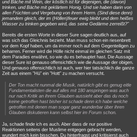
und Bäche mit Wein, der köstlich ist für diejenigen, die (davon)
trinken, und Bäche mit geklärtem Honig. Und sie haben darin von
allen Früchten und Vergebung von ihrem Herrn. (Sind diese denn)
jemandem gleich, der im (Höllen)feuer ewig bleibt und dem heißes
Wasser zu trinken gegeben wird, das seine Gedärme zerreißt?"
Bereits die ersten Worte in dieser Sure sagen deutlich aus, auf
was sich das Gleichnis bezieht. Man muss schon ein riesenbrett
vor dem Kopf haben, um da immer noch auf dem Gegenteiligen zu
beharren. Ferner wird die Hölle nicht einmal im gleichen Satz mit
dem Paradies erwähnt, so wie du es behauptet hast. Die Aussage
dieser Sure ist genauso offensichtlich wie die Aussage der obigen.
Und genauso offensichtlich ist auch, wer hier tatsächlich die ganze
Zeit aus einem "Hü" ein "Hott" zu machen versucht.
Der Ton macht nunmal die Musik, natürlich gibt es genug eitle
Fundamentalisten die auf alles mit 180 anspringen was auch
nur nach Kritik an ihrem Glauben aussieht aber das du noch
keine getroffen hast bisher ist schade denn ich habe welche
getroffen mit denen man sogar ganz wunderbar über ihren
Glauben diskutieren kann selbst hier im Forum schon.
Ja, schade finde ich es auch. Aber dass dir nur positive
Reaktionen seitens der Muslime entgegen gebracht werden,
wundert mich kein bisschen. Du hinterfragst und kritisierst auch