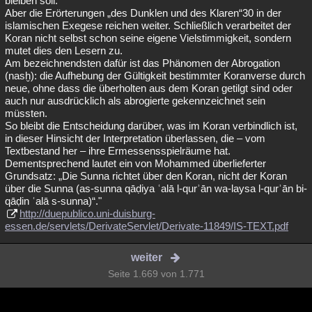
bleiben soll.
Aber die Erörterungen „des Dunklen und des Klaren“30 in der
islamischen Exegese reichen weiter. Schließlich verarbeitet der
Koran nicht selbst schon seine eigene Vielstimmigkeit, sondern
mutet dies den Lesern zu.
Am bezeichnendsten dafür ist das Phänomen der Abrogation
(nasḫ): die Aufhebung der Gültigkeit bestimmter Koranverse durch
neue, ohne dass die überholten aus dem Koran getilgt sind oder
auch nur ausdrücklich als abrogierte gekennzeichnet sein
müssten.
So bleibt die Entscheidung darüber, was im Koran verbindlich ist,
in dieser Hinsicht der Interpretation überlassen, die – vom
Textbestand her – ihre Ermessensspielräume hat.
Dementsprechend lautet ein von Mohammed überlieferter
Grundsatz: „Die Sunna richtet über den Koran, nicht der Koran
über die Sunna (as-sunna qāḍiya ʿalā l-qurʾān wa-laysa l-qurʾān bi-
qāḍin ʿalā s-sunna)“."
http://duepublico.uni-duisburg-
essen.de/servlets/DerivateServlet/Derivate-11849/IS-TEXT.pdf
weiter
Seite 1.669 von 1.771