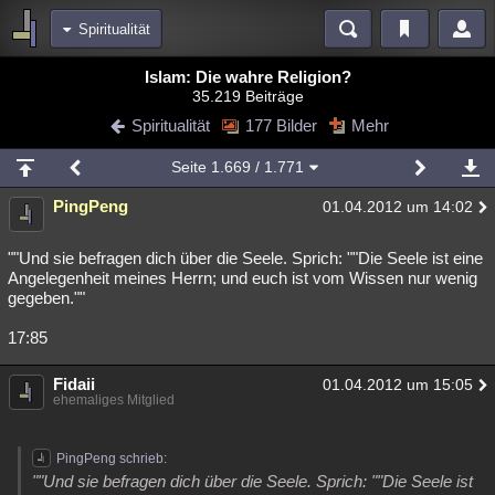
Spiritualität
Bereiche
Islam: Die wahre Religion?
35.219 Beiträge
Echtzeit
Diskussionen
Blogs
Videos
Statistiken
Spiritualität
177 Bilder
Mehr
Chat
Wiki
Neuigkeiten
2
Seite
1.669
/ 1.771
meine Rubriken
PingPeng
01.04.2012 um 14:02
Menschen
Wissenschaft
Politik
Mystery
Kriminalfälle
Spiritualität
Verschwörungen
Technologie
Ufologie
""Und sie befragen dich über die Seele. Sprich: ""Die Seele ist eine
Angelegenheit meines Herrn; und euch ist vom Wissen nur wenig
gegeben.""
Natur
Umfragen
Unterhaltung
weitere Rubriken
17:85
Philosophie
Träume
Orte
Esoterik
Literatur
Fidaii
01.04.2012 um 15:05
ehemaliges Mitglied
Astronomie
Helpdesk
Gruppen
Gaming
Filme
Musik
Clash
Verbesserungen
Allmystery
English
PingPeng schrieb:
""Und sie befragen dich über die Seele. Sprich: ""Die Seele ist
Übersichten