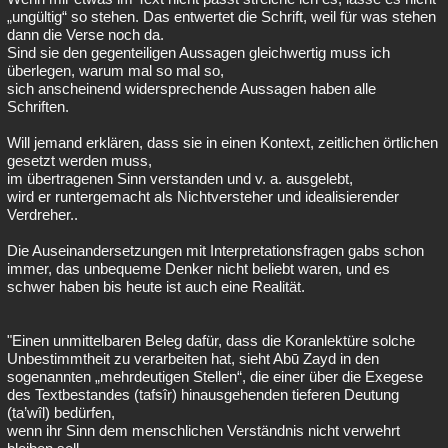
„ungültig“ so stehen. Das entwertet die Schrift, weil für was stehen
dann die Verse noch da.
Sind sie den gegenteiligen Aussagen gleichwertig muss ich
überlegen, warum mal so mal so,
sich anscheinend widersprechende Aussagen haben alle
Schriften.
Will jemand erklären, dass sie in einen Kontext, zeitlichen örtlichen
gesetzt werden muss,
im übertragenen Sinn verstanden und v. a. ausgelebt,
wird er runtergemacht als Nichtversteher und idealisierender
Verdreher..
Die Auseinandersetzungen mit Interpretationsfragen gabs schon
immer, das unbequeme Denker nicht beliebt waren, und es
schwer haben bis heute ist auch eine Realität.
"Einen unmittelbaren Beleg dafür, dass die Koranlektüre solche
Unbestimmtheit zu verarbeiten hat, sieht Abū Zayd in den
sogenannten „mehrdeutigen Stellen“, die einer über die Exegese
des Textbestandes (tafsîr) hinausgehenden tieferen Deutung
(ta’wîl) bedürfen,
wenn ihr Sinn dem menschlichen Verständnis nicht verwehrt