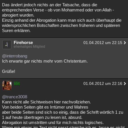
Das ändert jedoch nichts an der Tatsache, dass die
entsprechenden Verse - ob von Mohammed oder von Allah -
abrogiert wurden.
Einzig anhand der Abrogation kann man sich auch überhaupt die
widersprüchlichen Botschaften zwischen früheren und späteren
Suren erklären.
Firehorse
01.04.2012 um 22:15
ehemaliges Mitglied
@interrobang
Ich erwarte gar nichts mehr vom Christentum.
Grüße!
lilit
01.04.2012 um 22:16
@trance3008
Kann nicht alle Sichtweisen hier nachvollziehen.
Von beiden Seiten gibt es Irrtümer und Wahres
aber beide Seiten sind sich so einig, dass die Schrift wörtlich 1 zu
1 auf heute übertragen zu lesen ist, absurd.
Abrogation ist umstritten und für mich nichts logisches.
Wenn mir etwas im Text nicht passt streiche ich es, lasse es nicht