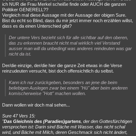
ich NUR die Frau Merkel scheiße finde oder AUCH die ganzen
Politiker GENERELL??
Vergleich mal diese Aussage mit der Aussage der obigen Sure.
Bist du echt so Blind, dass du mir jetzt immer noch erzählen willst,
dass es da einen Unterschied gibt?
Der untere Vers bezieht sich für alle sichtbar auf den oberen,
das zu erkennen braucht nicht mal wirklich viel Verstand
ausser man will da unbedingt was anderes reindeuten was gar
nicht da ist.
Der/die einzige, der/die hier die ganze Zeit etwas in die Verse
reinzudeuten versucht, bist doch offensichtlich du selbst.
Kann ich nur zurückgeben, besonders an jene die beim
beliebigen Auslegen zwar bei einem "Hü" aber beim anderen
komischerweise "Hott" machen wollen.
Dann wollen wir doch mal sehen...
Sure 47 Vers 15:
"
Das Gleichnis des (Paradies)gartens
, der den Gottesfürchtigen
versprochen ist: Darin sind Bäche mit Wasser, das nicht schal
wird, und Bäche mit Milch, deren Geschmack sich nicht ändert,