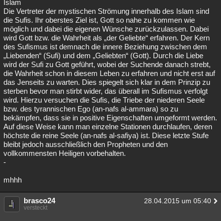
Islam
Die Vertreter der mystischen Strömung innerhalb des Islam sind
die Sufis. Ihr oberstes Ziel ist, Gott so nahe zu kommen wie
möglich und dabei die eigenen Wünsche zurückzulassen. Dabei
wird Gott bzw. die Wahrheit als „der Geliebte“ erfahren. Der Kern
des Sufismus ist demnach die innere Beziehung zwischen dem
„Liebenden“ (Sufi) und dem „Geliebten“ (Gott). Durch die Liebe
wird der Sufi zu Gott geführt, wobei der Suchende danach strebt,
die Wahrheit schon in diesem Leben zu erfahren und nicht erst auf
das Jenseits zu warten. Dies spiegelt sich klar in dem Prinzip zu
sterben bevor man stirbt wider, das überall im Sufismus verfolgt
wird. Hierzu versuchen die Sufis, die Triebe der niederen Seele
bzw. des tyrannischen Ego (an-nafs al-ammara) so zu
bekämpfen, dass sie in positive Eigenschaften umgeformt werden.
Auf diese Weise kann man einzelne Stationen durchlaufen, deren
höchste die reine Seele (an-nafs al-safiya) ist. Diese letzte Stufe
bleibt jedoch ausschließlich den Propheten und den
vollkommensten Heiligen vorbehalten.
-
mhhh
brasco24
28.04.2015 um 05:40
versteckt