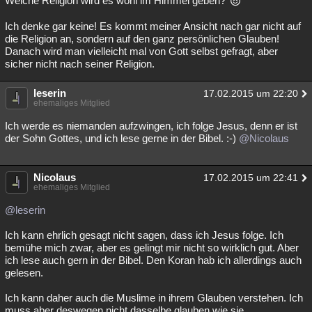
Welche Religion wird es wohl im Himmel geben?
Besucht
Teilgenommen
Alle
Neue
Geschlossen
Ich denke gar keine! Es kommt meiner Ansicht nach gar nicht auf
die Religion an, sondern auf den ganz persönlichen Glauben!
Lesenswert
Schlüsselwörter
Danach wird man vielleicht mal von Gott selbst gefragt, aber
sicher nicht nach seiner Religion.
leserin
17.02.2015 um 22:20
ehemaliges Mitglied
Ich werde es niemanden aufzwingen, ich folge Jesus, denn er ist
der Sohn Gottes, und ich lese gerne in der Bibel. :-)
@Nicolaus
Nicolaus
17.02.2015 um 22:41
ehemaliges Mitglied
@leserin
Ich kann ehrlich gesagt nicht sagen, dass ich Jesus folge. Ich
bemühe mich zwar, aber es gelingt mir nicht so wirklich gut. Aber
ich lese auch gern in der Bibel. Den Koran hab ich allerdings auch
gelesen.
Ich kann daher auch die Muslime in ihrem Glauben verstehen. Ich
muss aber deswegen nicht dasselbe glauben wie sie.