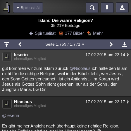
Spiritualität
Bereiche
Islam: Die wahre Religion?
35.219 Beiträge
Echtzeit
Diskussionen
Blogs
Videos
Statistiken
Spiritualität
177 Bilder
Mehr
Chat
Wiki
Neuigkeiten
2
Seite
1.759
/ 1.771
meine Rubriken
leserin
17.02.2015 um 22:14
Menschen
Wissenschaft
Politik
Mystery
Kriminalfälle
ehemaliges Mitglied
Spiritualität
Verschwörungen
Technologie
Ufologie
gut kommen wir zum Islam zurück
@Nicolaus
ich halte den Islam
nicht für die richtige Religion, weil in der Bibel steht , wer Jesus ,
den Sohn Gottes verleugnet , ist ein Antichrist.- Im Koran wird
Natur
Umfragen
Unterhaltung
Jesus als Gottes Sohn nicht gesehen, nur als der Sohn , der
weitere Rubriken
Jungfrau Maria. LG Dir
Philosophie
Träume
Orte
Esoterik
Literatur
Nicolaus
17.02.2015 um 22:17
ehemaliges Mitglied
Astronomie
Helpdesk
Gruppen
Gaming
Filme
@leserin
Musik
Clash
Verbesserungen
Allmystery
English
Es gibt meiner Ansicht nach überhaupt keine richtige Religion.
Übersichten