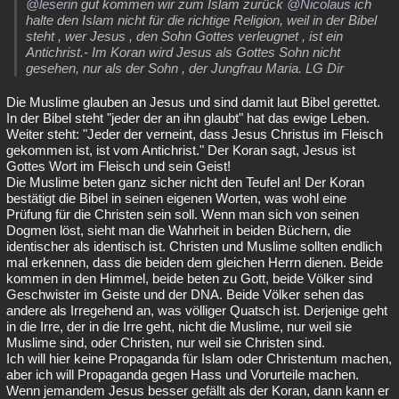
@leserin
gut kommen wir zum Islam zurück
@Nicolaus
ich
halte den Islam nicht für die richtige Religion, weil in der Bibel
steht , wer Jesus , den Sohn Gottes verleugnet , ist ein
Antichrist.- Im Koran wird Jesus als Gottes Sohn nicht
gesehen, nur als der Sohn , der Jungfrau Maria. LG Dir
Die Muslime glauben an Jesus und sind damit laut Bibel gerettet.
In der Bibel steht "jeder der an ihn glaubt" hat das ewige Leben.
Weiter steht: "Jeder der verneint, dass Jesus Christus im Fleisch
gekommen ist, ist vom Antichrist." Der Koran sagt, Jesus ist
Gottes Wort im Fleisch und sein Geist!
Die Muslime beten ganz sicher nicht den Teufel an! Der Koran
bestätigt die Bibel in seinen eigenen Worten, was wohl eine
Prüfung für die Christen sein soll. Wenn man sich von seinen
Dogmen löst, sieht man die Wahrheit in beiden Büchern, die
identischer als identisch ist. Christen und Muslime sollten endlich
mal erkennen, dass die beiden dem gleichen Herrn dienen. Beide
kommen in den Himmel, beide beten zu Gott, beide Völker sind
Geschwister im Geiste und der DNA. Beide Völker sehen das
andere als Irregehend an, was völliger Quatsch ist. Derjenige geht
in die Irre, der in die Irre geht, nicht die Muslime, nur weil sie
Muslime sind, oder Christen, nur weil sie Christen sind.
Ich will hier keine Propaganda für Islam oder Christentum machen,
aber ich will Propaganda gegen Hass und Vorurteile machen.
Wenn jemandem Jesus besser gefällt als der Koran, dann kann er