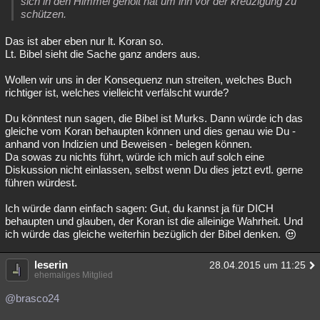
sich in den Himmel geholt hat um ihn vor der kreuzigung zu
schützen.
Das ist aber eben nur lt. Koran so.
Lt. Bibel sieht die Sache ganz anders aus.
Wollen wir uns in der Konsequenz nun streiten, welches Buch
richtiger ist, welches vielleicht verfälscht wurde?
Du könntest nun sagen, die Bibel ist Murks. Dann würde ich das
gleiche vom Koran behaupten können und dies genau wie Du -
anhand von Indizien und Beweisen - belegen können.
Da sowas zu nichts führt, würde ich mich auf solch eine
Diskussion nicht einlassen, selbst wenn Du dies jetzt evtl. gerne
führen würdest.
Ich würde dann einfach sagen: Gut, du kannst ja für DICH
behaupten und glauben, der Koran ist die alleinige Wahrheit. Und
ich würde das gleiche weiterhin bezüglich der Bibel denken.
leserin
28.04.2015 um 11:25
ehemaliges Mitglied
@brasco24