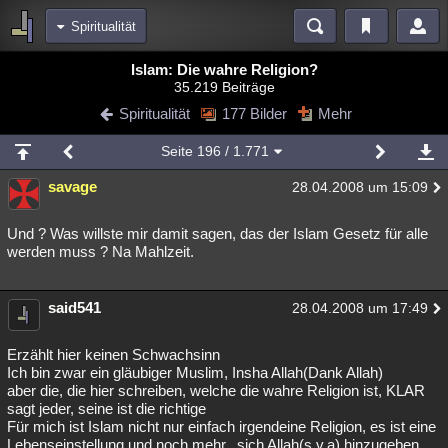
Spiritualität
Bereiche
Islam: Die wahre Religion?
35.219 Beiträge
Echtzeit
Diskussionen
Blogs
Videos
Statistiken
Spiritualität
177 Bilder
Mehr
Chat
Wiki
Neuigkeiten
Seite
196
/ 1.771
meine Rubriken
savage
28.04.2008 um 15:09
Menschen
Wissenschaft
Politik
Mystery
Kriminalfälle
Spiritualität
Verschwörungen
Technologie
Ufologie
Und ? Was willste mir damit sagen, das der Islam Gesetz für alle
werden muss ? Na Mahlzeit.
Natur
Umfragen
Unterhaltung
weitere Rubriken
said541
28.04.2008 um 17:49
Philosophie
Träume
Orte
Esoterik
Literatur
Erzählt hier keinen Schwachsinn
Astronomie
Helpdesk
Gruppen
Gaming
Filme
Ich bin zwar ein gläubiger Muslim, Insha Allah(Dank Allah)
aber die, die hier schreiben, welche die wahre Religion ist, KLAR
sagt jeder, seine ist die richtige
Musik
Clash
Verbesserungen
Allmystery
English
Für mich ist Islam nicht nur einfach irgendeine Religion, es ist eine
Übersichten
Lebenseinstellung und noch mehr...sich Allah(s.v.a) hinzugeben