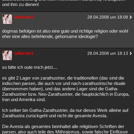
und ihm zu dienen!
Besucht
Teilgenommen
Alle
Neue
Geschlossen
tellarian1
28.04.2008 um 18:08
Lesenswert
Schlüsselwörter
dogmas befolgen ist also eine gute und richtige religion oder wohl
eher eine alles befehlende, gehorsame ideologie?
tellarian1
28.04.2008 um 18:13
so bitte ich oute mich jetzt....
es gibt 2 Lager von zarathustrier, die traditionellen (das sind die
indischen parsen, die auch vor und nach-zarathustrische rituale
übernommen haben), und das andere Lager sind die Gatha-
Zarathustrier bzw. Neo-Zarathustrier, die hauptsächlich in Europa,
Iran und Amerika sind.
Ich selber bin Gatha-Zarathustrier, da nur dieses Werk alleine auf
Zarathustra zurückgeht und nicht die gesamte Avesta.
Die Avesta als gesamtes beinhaltet alle religiösen Schriften der
parsen, also auch teile des Mithraismus, sowie falsche Einflüsse