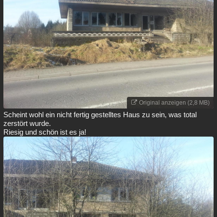
Besucht
Teilgenommen
Alle
Neue
Geschlossen
Lesenswert
Schlüsselwörter
Original anzeigen (2,8 MB)
Scheint wohl ein nicht fertig gestelltes Haus zu sein, was total
zerstört wurde.
Riesig und schön ist es ja!