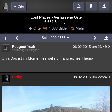
Orte
Bereiche
Lost Places - Verlassene Orte
6.689 Beiträge
Echtzeit
Diskussionen
Blogs
Videos
Statistiken
Orte
4.033 Bilder
Mehr
Chat
Wiki
Neuigkeiten
2
Seite
200
/ 335
meine Rubriken
Peugeotfreak
06.02.2015 um 23:49
Menschen
Wissenschaft
Politik
Mystery
Kriminalfälle
ehemaliges Mitglied
Spiritualität
Verschwörungen
Technologie
Ufologie
Ohja.Das ist im Moment ein sehr umfangreiches Thema
Natur
Umfragen
Unterhaltung
weitere Rubriken
rooky
08.02.2015 um 22:24
Philosophie
Träume
Orte
Esoterik
Literatur
Astronomie
Helpdesk
Gruppen
Gaming
Filme
Musik
Clash
Verbesserungen
Allmystery
English
Übersichten