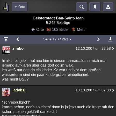
Orte
Bereiche
Geisterstadt Ban-Saint-Jean
5.242 Beiträge
Echtzeit
Diskussionen
Blogs
Videos
Statistiken
Orte
103 Bilder
Mehr
Chat
Wiki
Neuigkeiten
Seite
173
/ 263
meine Rubriken
zimbo
12.10.2007 um 22:58
Menschen
Wissenschaft
Politik
Mystery
Kriminalfälle
Spiritualität
Verschwörungen
Technologie
Ufologie
hi alle...bin jetzt mal neu hier in diesem thread...kann mich mal
jemand aufklären über das dorf do im wald.
ich weiß nur das do ein kinder-Kz war und vor dem großen
Natur
Umfragen
Unterhaltung
wasserturm sind ein paar kindergräber einbettoniert.
weitere Rubriken
was heißt BSJ?
Philosophie
Träume
Orte
Esoterik
Literatur
ladybsj
13.10.2007 um 07:38
Astronomie
Helpdesk
Gruppen
Gaming
Filme
*schreibrüllgröhl*
Musik
Clash
Verbesserungen
Allmystery
English
komm schon, noch so einen! dann is ja jetzt auch die frage mit den
schornsteinen geklärt! danke dir!
Übersichten