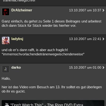
*tränenlachwegschrei*
Besucht
Teilgenommen
Alle
Neue
Geschlossen
DrAlzheimer
13.10.2007 um 10:37
Lesenswert
Schlüsselwörter
Ganz einfach, du gehst zu Seite 1 dieses Beitrages und arbeitest
dich dann Stück für Stück wieder bis hierher vor.
ladybsj
13.10.2007 um 22:41
und ob er's dann rafft, is aber auch fraglich!
*immernochvorlachendietränenwegwischenderweise*
darko
15.10.2007 um 01:00
Hallo,
hier ist das Video vom Besuch am 13. Ihr solltet es gut überlegen
ob ihr es guckt.
"Don't Watch This" - The Ring DVD Extra