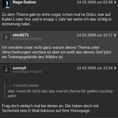
Naga-Sadow
14.03.2008 um 02:58
Besucht
Teilgenommen
Alle
Neue
Geschlossen
Zu dem Thema gab es imho sogar schon mal ne Doku, war auf
Lesenswert
Schlüsselwörter
Kabel 1 oder Vox und is knapp 1 Jahr her wenn ich das richtig in
erinnerung habe.
elite6271
14.03.2008 um 10:17
ehemaliges Mitglied
Ich verstehe zwar nicht ganz warum dieses Thema unter
Verschwörungen verstaut ist aber ich weiß das dieses Dorf jetzt
ein Trainingsgelände des Militärs ist
sunny5
14.03.2008 um 13:34
ehemaliges Mitglied
CroniX22 schrieb:
aber meint ihr nicht das das mal ein thema für galileo mystery
wäre
Frag doch einfach mal bei denen an. Die haben doch mit
Sicherheit eine E-Mail Adresse auf ihrer Homepage.