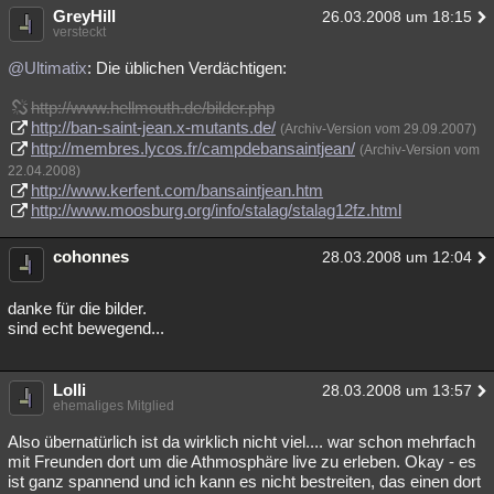
GreyHill
26.03.2008 um 18:15
versteckt
@Ultimatix
: Die üblichen Verdächtigen:
http://www.hellmouth.de/bilder.php
http://ban-saint-jean.x-mutants.de/
(Archiv-Version vom 29.09.2007)
http://membres.lycos.fr/campdebansaintjean/
(Archiv-Version vom
22.04.2008)
http://www.kerfent.com/bansaintjean.htm
http://www.moosburg.org/info/stalag/stalag12fz.html
cohonnes
28.03.2008 um 12:04
danke für die bilder.
sind echt bewegend...
Lolli
28.03.2008 um 13:57
ehemaliges Mitglied
Also übernatürlich ist da wirklich nicht viel.... war schon mehrfach
mit Freunden dort um die Athmosphäre live zu erleben. Okay - es
ist ganz spannend und ich kann es nicht bestreiten, das einen dort