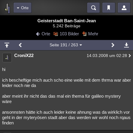
Orte
Bereiche
Geisterstadt Ban-Saint-Jean
5.242 Beiträge
Echtzeit
Diskussionen
Blogs
Videos
Statistiken
Orte
103 Bilder
Mehr
Chat
Wiki
Neuigkeiten
2
Seite
191
/ 263
meine Rubriken
CroniX22
14.03.2008 um 02:28
Menschen
Wissenschaft
Politik
Mystery
Kriminalfälle
Spiritualität
Verschwörungen
Technologie
Ufologie
hi
ich bescheftige mich auch scho eine weile mit dem thrma war aber
Natur
Umfragen
Unterhaltung
leider noch nie da
weitere Rubriken
aber meint ihr nicht das das mal ein thema für galileo mystery
Philosophie
Träume
Orte
Esoterik
Literatur
wäre
Astronomie
Helpdesk
Gruppen
Gaming
Filme
ansonnsten hätte ich auch leider keine ahnung was da wirklich vor
geht in der myteryösen stadt aber das werden wir wohl noch rqaus
Musik
Clash
Verbesserungen
Allmystery
English
finden
Übersichten