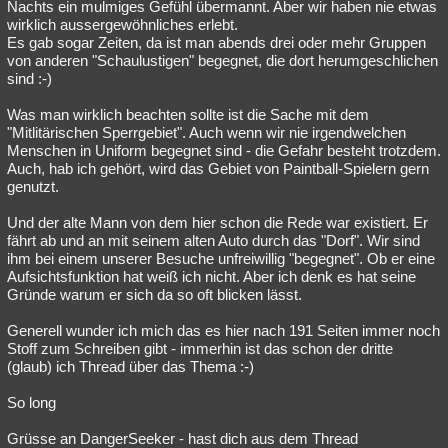
Nachts ein mulmiges Gefühl übermannt. Aber wir haben nie etwas
wirklich aussergewöhnliches erlebt.
Es gab sogar Zeiten, da ist man abends drei oder mehr Gruppen
von anderen "Schaulustigen" begegnet, die dort herumgeschlichen
sind :-)
Was man wirklich beachten sollte ist die Sache mit dem
"Mitlitärischen Sperrgebiet". Auch wenn wir nie irgendwelchen
Menschen in Uniform begegnet sind - die Gefahr besteht trotzdem.
Auch, hab ich gehört, wird das Gebiet von Paintball-Spielern gern
genutzt.
Und der alte Mann von dem hier schon die Rede war existiert. Er
fährt ab und an mit seinem alten Auto durch das "Dorf". Wir sind
ihm bei einem unserer Besuche unfreiwillig "begegnet". Ob er eine
Aufsichtsfunktion hat weiß ich nicht. Aber ich denk es hat seine
Gründe warum er sich da so oft blicken lässt.
Generell wunder ich mich das es hier nach 191 Seiten immer noch
Stoff zum Schreiben gibt - immerhin ist das schon der dritte
(glaub) ich Thread über das Thema :-)
So long
Grüsse an DangerSeeker - hast dich aus dem Thread