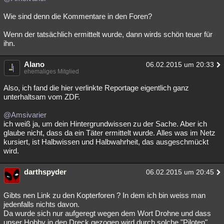
Wie sind denn die Kommentare in den Foren?
Wenn der tatsächlich ermittelt wurde, dann wirds schön teuer für
ihn.
Alano
06.02.2015 um 20:33
ehemaliges Mitglied
Also, ich fand die hier verlinkte Reportage eigentlich ganz
unterhaltsam vom ZDF.
@Amsivarier
ich weiß ja, um dein Hintergrundwissen zu der Sache. Aber ich
glaube nicht, dass da ein Täter ermittelt wurde. Alles was im Netz
kursiert, ist Halbwissen und Halbwahrheit, das ausgeschmückt
wird.
darthspyder
06.02.2015 um 20:45
Gibts nen Link zu den Kopterforen ? In dem ich bin weiss man
jedenfalls nichts davon.
Da wurde sich nur aufgeregt wegen dem Wort Drohne und dass
unser Hobby in den Dreck gezogen wird durch solche "Piloten",