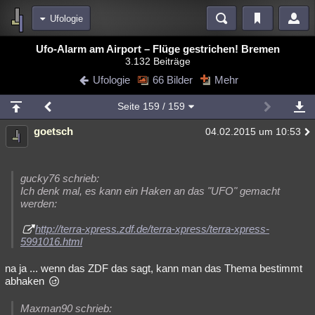
Ufologie
Bereiche
Ufo-Alarm am Airport – Flüge gestrichen! Bremen
3.132 Beiträge
Echtzeit
Diskussionen
Blogs
Videos
Statistiken
Ufologie
66 Bilder
Mehr
Chat
Wiki
Neuigkeiten
2
Seite
159
/ 159
meine Rubriken
goetsch
04.02.2015 um 10:53
Menschen
Wissenschaft
Politik
Mystery
Kriminalfälle
Spiritualität
Verschwörungen
Technologie
Ufologie
gucky76 schrieb:
Natur
Umfragen
Unterhaltung
Ich denk mal, es kann ein Haken an das "UFO" gemacht
werden:
weitere Rubriken
http://terra-xpress.zdf.de/terra-xpress/terra-xpress-
Philosophie
Träume
Orte
Esoterik
Literatur
5991016.html
Astronomie
Helpdesk
Gruppen
Gaming
Filme
na ja ... wenn das ZDF das sagt, kann man das Thema bestimmt
abhaken
Musik
Clash
Verbesserungen
Allmystery
English
Maxman90 schrieb:
Übersichten