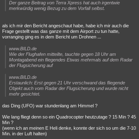
Der ganze Beitrag von Terra Xpress hat auch irgentwie
Besucht
Teilgenommen
Alle
Neue
Geschlossen
merkwürdig wenig Bezug zu dem Vorfall selbst.
Lesenswert
Schlüsselwörter
als ich mir den Bericht angeschaut habe, habe ich mir auch die
Frage gestellt was das ganze mit dem Airport zu tun hatte,
vorranging ging es in dem Bericht um Drohnen ...
www.BILD.de
Wie der Flughafen mitteilte, tauchte gegen 18 Uhr am
Montagabend ein fliegendes Etwas mehrmals auf dem Radar
der Flugsicherung auf
www.BILD.de
Erstaunlich: Erst gegen 21 Uhr verschwand das fliegende
Objekt auch vom Radar der Flugsicherung und wurde nicht
mehr gesichtet.
das Ding (UFO) war stundenlang am Himmel ?
Wie lang fliegt denn so ein Quadrocopter heutzutage ? 15 Min ? 45
Min ?
(wenn ich an meinen E Heli denke, konnte der sich so um die 7-10
Min. in der Luft halten)