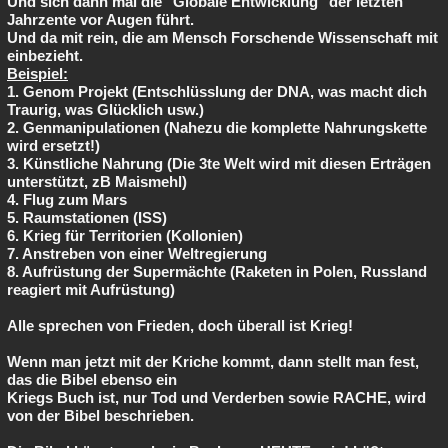
Und sich dann mal die "Globale Entwicklung" der letzten
Jahrzente vor Augen führt.
Und da mit rein, die am Mensch Forschende Wissenschaft mit
einbezieht.
Beispiel:
1. Genom Projekt (Entschlüsslung der DNA, was macht dich
Traurig, was Glücklich usw.)
2. Genmanipulationen (Nahezu die komplette Nahrungskette
wird ersetzt!)
3. Künstliche Nahrung (Die 3te Welt wird mit diesen Erträgen
unterstützt, zB Maismehl)
4. Flug zum Mars
5. Raumstationen (ISS)
6. Krieg für Territorien (Kollonien)
7. Anstreben von einer Weltregierung
8. Aufrüstung der Supermächte (Raketen in Polen, Russland
reagiert mit Aufrüstung)
Alle sprechen von Frieden, doch überall ist Krieg!
Wenn man jetzt mit der Kriche kommt, dann stellt man fest,
das die Bibel ebenso ein
Kriegs Buch ist, nur Tod und Verderben sowie RACHE, wird
von der Bibel beschrieben.