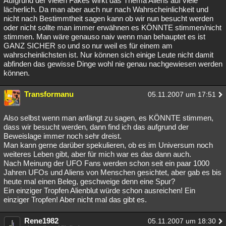
Aufgrund der vielen Fakes wirkt das Thema Aliens auf viele
lächerlich. Da man aber auch nur nach Wahrscheinlichkeit und
Besucht
Teilgenommen
Alle
Neue
Geschlossen
nicht nach Bestimmtheit sagen kann ob wir nun besucht werden
oder nicht sollte man immer erwähnen es KÖNNTE stimmen/nicht
Lesenswert
Schlüsselwörter
stimmen. Man wäre genauso naiv wenn man behauptet es ist
GANZ SICHER so und so nur weil es für einem am
wahrscheinlichsten ist. Nur können sich einige Leute nicht damit
abfinden das gewisse Dinge wohl nie genau nachgewiesen werden
können.
Transformanu
05.11.2007 um 17:51
Also selbst wenn man anfängt zu sagen, es KÖNNTE stimmen,
dass wir besucht werden, dann find ich das aufgrund der
Beweislage immer noch sehr dreist.
Man kann gerne darüber spekulieren, ob es im Universum noch
weiteres Leben gibt, aber für mich war es das dann auch.
Nach Meinung der UFO Fans werden schon seit ein paar 1000
Jahren UFOs und Aliens von Menschen gesichtet, aber gab es bis
heute mal einen Beleg, geschweige denn eine Spur?
Ein einziger Tropfen Alienblut würde schon ausreichen! Ein
einziger Tropfen! Aber nicht mal das gibt es.
Rene1982
05.11.2007 um 18:30