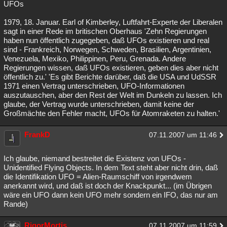
UFOs
1979, 18. Januar. Earl of Kimberley, Luftfahrt-Experte der Liberalen
sagt in einer Rede im britischen Oberhaus 'Zehn Regierungen
haben nun öffentlich zugegeben, daß UFOs existieren und real
sind - Frankreich, Norwegen, Schweden, Brasilien, Argentinien,
Venezuela, Mexiko, Philippinen, Peru, Grenada. Andere
Regierungen wissen, daß UFOs existieren, geben dies aber nicht
öffentlich zu.' 'Es gibt Berichte darüber, daß die USA und UdSSR
1971 einen Vertrag unterschrieben, UFO-Informationen
auszutauschen, aber den Rest der Welt im Dunkeln zu lassen. Ich
glaube, der Vertrag wurde unterschrieben, damit keine der
Großmächte den Fehler macht, UFOs für Atomraketen zu halten.'
FrankD
07.11.2007 um 11:46
Ich glaube, niemand bestreitet die Existenz von UFOs -
Unidentified Flying Objects. In dem Text steht aber nicht drin, daß
die Identifikation UFO = Alien-Raumschiff von irgendwem
anerkannt wird, und daß ist doch der Knackpunkt... (im Übrigen
wäre ein UFO dann kein UFO mehr sondern ein IFO, das nur am
Rande)
RigorMortis
07.11.2007 um 11:59