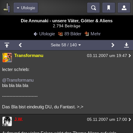
Ufologie
Bereiche
Die Annunaki - unsere Väter, Götter & Aliens
2.794 Beiträge
Echtzeit
Diskussionen
Blogs
Videos
Statistiken
Ufologie
89 Bilder
Mehr
Chat
Wiki
Neuigkeiten
Seite
58
/ 140
meine Rubriken
Transformanu
03.11.2007 um 19:47
Menschen
Wissenschaft
Politik
Mystery
Kriminalfälle
Spiritualität
Verschwörungen
Technologie
Ufologie
lecter schrieb:
@Transformanu
Natur
Umfragen
Unterhaltung
bla bla bla bla
weitere Rubriken
------------------------
Philosophie
Träume
Orte
Esoterik
Literatur
Das Bla bist eindeutig DU, du Fantast. >.>
Astronomie
Helpdesk
Gruppen
Gaming
Filme
J.W.
05.11.2007 um 17:00
Musik
Clash
Verbesserungen
Allmystery
English
Übersichten