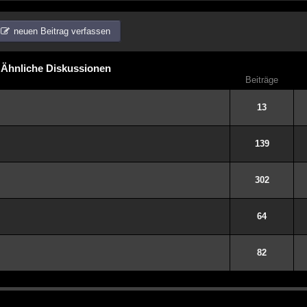
neuen Beitrag verfassen
Ähnliche Diskussionen
Beiträge
13
139
302
64
82