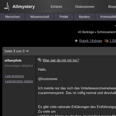
Allmystery
Echtzeit
Diskussionen
Blog
Menschen
Wissenschaft
Politik
Mystery
Kriminalfäl
43 Beiträge
▪ Schlüsselwör
Rubrik Ufologie
1 Bi
Seite 3 von 3
Was war da mit mir los?
silberpfote
ehemaliges Mitglied
Hallo,
Link kopieren
@trustnoone.
Lesezeichen setzen
Ich meinte nur das sich das Unterbewusstseinetwa
zusammenspinnt. Das ist völlig normal und desshalb
Es gibt viele rationale Erklärungen des Entführun
Zu viele um