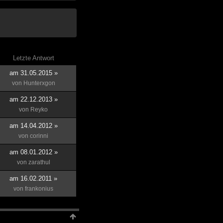
Letzte Antwort
am 31.05.2015 »
von
Hunterxgon
am 22.12.2013 »
von
Reyko
am 14.04.2012 »
von
corinni
am 08.01.2012 »
von
zarathul
am 16.02.2011 »
von
frankonius