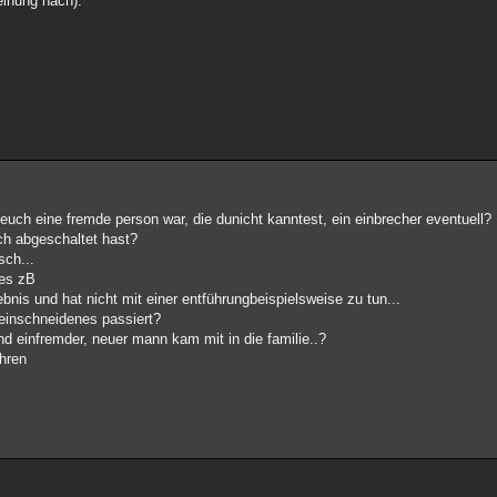
einung nach).
 euch eine fremde person war, die dunicht kanntest, ein einbrecher eventuell?
ach abgeschaltet hast?
sch...
ues zB
bnis und hat nicht mit einer entführungbeispielsweise zu tun...
aseinschneidenes passiert?
nd einfremder, neuer mann kam mit in die familie..?
ühren