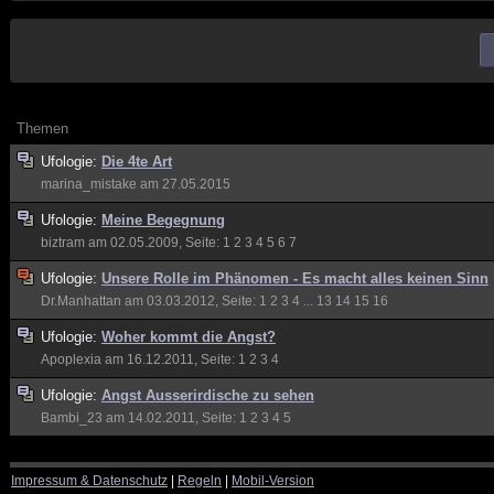
Themen
Ufologie:
Die 4te Art
marina_mistake
am 27.05.2015
Ufologie:
Meine Begegnung
biztram
am 02.05.2009, Seite:
1
2
3
4
5
6
7
Ufologie:
Unsere Rolle im Phänomen - Es macht alles keinen Sinn
Dr.Manhattan
am 03.03.2012, Seite:
1
2
3
4
...
13
14
15
16
Ufologie:
Woher kommt die Angst?
Apoplexia
am 16.12.2011, Seite:
1
2
3
4
Ufologie:
Angst Ausserirdische zu sehen
Bambi_23
am 14.02.2011, Seite:
1
2
3
4
5
Impressum & Datenschutz
|
Regeln
|
Mobil-Version