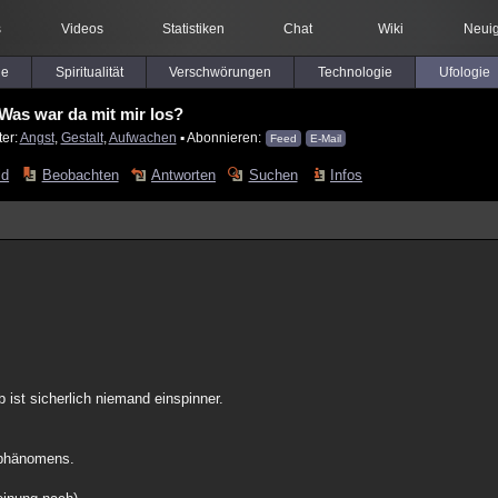
s
Videos
Statistiken
Chat
Wiki
Neuig
le
Spiritualität
Verschwörungen
Technologie
Ufologie
Was war da mit mir los?
ter:
Angst
,
Gestalt
,
Aufwachen
▪ Abonnieren:
Feed
E-Mail
ld
Beobachten
Antworten
Suchen
Infos
s
 ist sicherlich niemand einspinner.
gsphänomens.