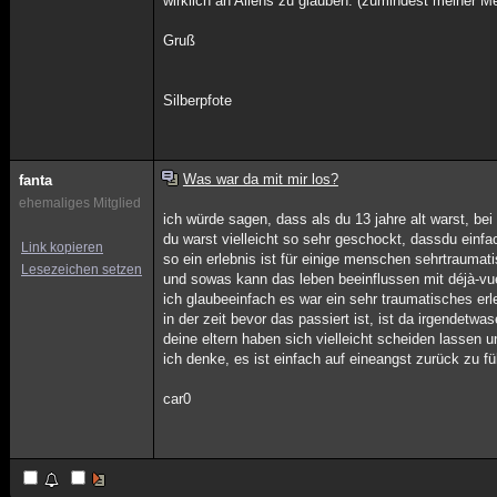
wirklich an Aliens zu glauben. (zumindest meiner M
Gruß
Silberpfote
Was war da mit mir los?
fanta
ehemaliges Mitglied
ich würde sagen, dass als du 13 jahre alt warst, bei
du warst vielleicht so sehr geschockt, dassdu einf
Link kopieren
so ein erlebnis ist für einige menschen sehrtraumati
Lesezeichen setzen
und sowas kann das leben beeinflussen mit déjà-v
ich glaubeeinfach es war ein sehr traumatisches erle
in der zeit bevor das passiert ist, ist da irgendetw
deine eltern haben sich vielleicht scheiden lassen u
ich denke, es ist einfach auf eineangst zurück zu f
car0