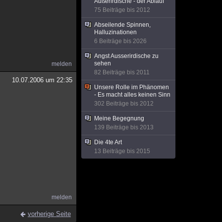
Außerirdische - der Ablauf
75 Beiträge bis 2012
Abseilende Spinnen,
Halluzinationen
6 Beiträge bis 2026
Angst Ausserirdische zu
sehen
melden
82 Beiträge bis 2011
10.07.2006 um 22:35
Unsere Rolle im Phänomen
- Es macht alles keinen Sinn
302 Beiträge bis 2012
Meine Begegnung
139 Beiträge bis 2013
Die 4te Art
13 Beiträge bis 2015
melden
vorherige Seite