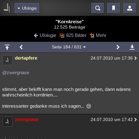
Ufologie
Bereiche
"Kornkreise"
12.525 Beiträge
Echtzeit
Diskussionen
Blogs
Videos
Statistiken
Ufologie
825 Bilder
Mehr
Chat
Wiki
Neuigkeiten
2
Seite
184
/ 631
meine Rubriken
dertapfere
24.07.2010 um 17:36
Menschen
Wissenschaft
Politik
Mystery
Kriminalfälle
Spiritualität
Verschwörungen
Technologie
Ufologie
@zwergnase
Natur
Umfragen
Unterhaltung
stimmt, aber bekifft kann man noch gerade gehen, dann wärens
weitere Rubriken
wahrscheinlich kornlinien....
Philosophie
Träume
Orte
Esoterik
Literatur
interessanter gedanke muss ich sagen...
Astronomie
Helpdesk
Gruppen
Gaming
Filme
zwergnase
24.07.2010 um 17:42
Musik
Clash
Verbesserungen
Allmystery
English
Übersichten