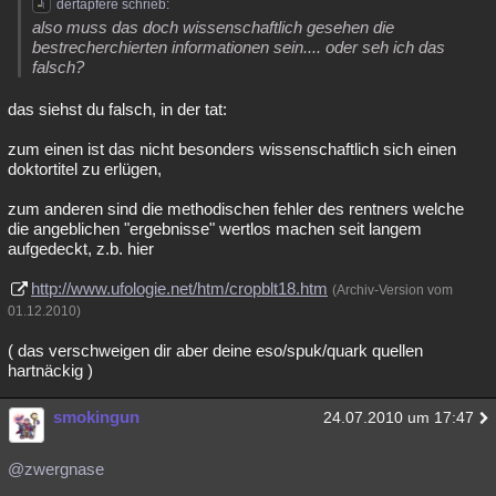
dertapfere schrieb:
Besucht
Teilgenommen
Alle
Neue
Geschlossen
also muss das doch wissenschaftlich gesehen die
bestrecherchierten informationen sein.... oder seh ich das
falsch?
Lesenswert
Schlüsselwörter
das siehst du falsch, in der tat:
zum einen ist das nicht besonders wissenschaftlich sich einen
doktortitel zu erlügen,
zum anderen sind die methodischen fehler des rentners welche
die angeblichen "ergebnisse" wertlos machen seit langem
aufgedeckt, z.b. hier
http://www.ufologie.net/htm/cropblt18.htm
(Archiv-Version vom
01.12.2010)
( das verschweigen dir aber deine eso/spuk/quark quellen
hartnäckig )
smokingun
24.07.2010 um 17:47
@zwergnase