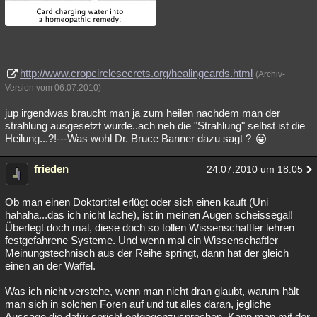
http://www.cropcirclesecrets.org/healingcards.html
(Archiv-
Version vom 06.07.2010)
jup irgendwas braucht man ja zum heilen nachdem man der
strahlung ausgesetzt wurde..ach neh die "Strahlung" selbst ist die
Heilung...?!---Was wohl Dr. Bruce Banner dazu sagt ?
frieden
24.07.2010 um 18:05
Ob man einen Doktortitel erlügt oder sich einen kauft (Uni
hahaha...das ich nicht lache), ist in meinen Augen scheissegal!
Überlegt doch mal, diese doch so tollen Wissenschaftler lehren
festgefahrene Systeme. Und wenn mal ein Wissenschaftler
Meinungstechnisch aus der Reihe springt, dann hat der gleich
einen an der Waffel.
Was ich nicht verstehe, wenn man nicht dran glaubt, warum hält
man sich in solchen Foren auf und tut alles daran, jegliche
Aussage die dafür spricht entgegenzusprechen. Kann man mit der