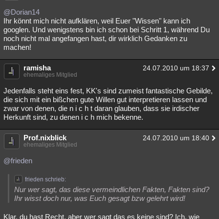
@Dorian14
Ihr könnt mich nicht aufklären, weil Euer "Wissen" kann ich
googlen. Und wenigstens bin ich schon bei Schritt 1, während Du
noch nicht mal angefangen hast, dir wirklich Gedanken zu
machen!
ramisha
24.07.2010 um 18:37
ehemaliges Mitglied
Jedenfalls steht eins fest, KK's sind zumeist fantastische Gebilde,
die sich mit ein bißchen gute Willen gut interpretieren lassen und
zwar von denen, die n i c h t daran glauben, dass sie irdischer
Herkunft sind, zu denen i c h mich bekenne.
Prof.nixblick
24.07.2010 um 18:40
ehemaliges Mitglied
@frieden
frieden schrieb:
Nur wer sagt, das diese vermeindlichen Fakten, Fakten sind?
Ihr wisst doch nur, was Euch gesagt bzw gelehrt wird!
Klar, du hast Recht, aber wer sagt das es keine sind? Ich, wie