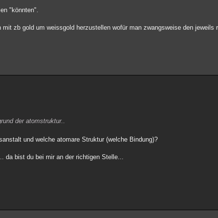
len "könnten".
en mit zb gold um weissgold herzustellen wofür man zwangsweise den jeweils r
 grund der atomstruktur..
gsanstalt und welche atomare Struktur (welche Bindung)?
. da bist du bei mir an der richtigen Stelle...