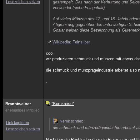
Lesezeichen setzen
gestempelt. Das nach der Verhüttung und Seiger
verwendet (siehe Feingehalt).
Auf vielen Münzen des 17. und 18. Jahrhunderts fi
Abgrenzung gegenüber den unterwertigen Sche
Goslar weisen diese Bezeichnung als Gütemerk
Wikipedia: Feinsilber
cool!
wir produzieren schmuck und münzen mit etwas das w
die schmuck und münzprägeindustrie arbeitet also
.
"Kornkreise"
Branntweiner
ehemaliges Mitglied
Nerok schrieb:
Link kopieren
die schmuck und münzprägeindustrie arbeitet a
Lesezeichen setzen
Nachdem die Reptiloiden über die Freimaurer und Ill