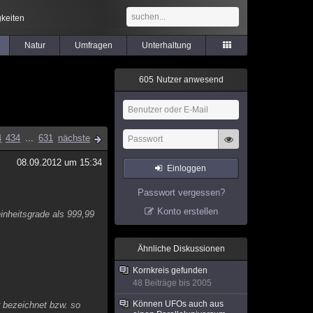
keiten
Natur
Umfragen
Unterhaltung
6
0
5
Nutzer anwesend
4
434
...
631
nächste
08.09.2012 um 15:34
Einloggen
Passwort vergessen?
Konto erstellen
inheitsgrade als 999,99
Ähnliche Diskussionen
Kornkreis gefunden
48 Beiträge bis 2005
Können UFOs auch aus
er bezeichnet bzw. so