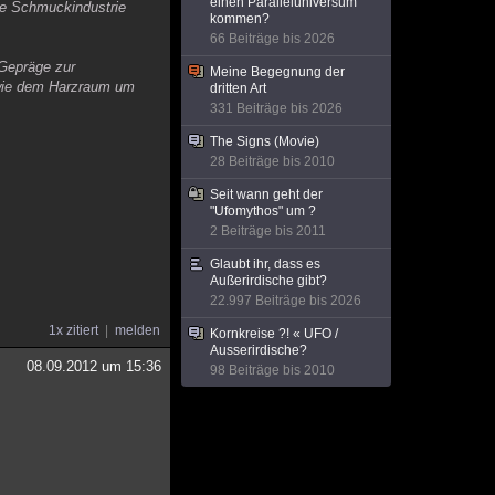
einen Paralleluniversum
ie Schmuckindustrie
kommen?
66 Beiträge bis 2026
m Gepräge zur
Meine Begegnung der
owie dem Harzraum um
dritten Art
331 Beiträge bis 2026
The Signs (Movie)
28 Beiträge bis 2010
Seit wann geht der
"Ufomythos" um ?
2 Beiträge bis 2011
Glaubt ihr, dass es
Außerirdische gibt?
22.997 Beiträge bis 2026
1x zitiert
melden
Kornkreise ?! « UFO /
Ausserirdische?
08.09.2012 um 15:36
98 Beiträge bis 2010