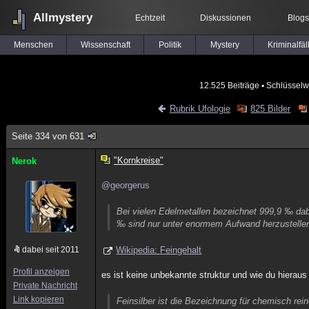
Allmystery
Echtzeit
Diskussionen
Blogs
Menschen
Wissenschaft
Politik
Mystery
Kriminalfäl
12.525 Beiträge
▪ Schlüsselw
Rubrik Ufologie
825 Bilder
Seite 334 von 631
"Kornkreise"
Nerok
@georgerus
Bei vielen Edelmetallen bezeichnet 999,9 ‰ dab
‰ sind nur unter enormem Aufwand herzustelle
dabei seit 2011
Wikipedia: Feingehalt
Profil anzeigen
es ist keine unbekannte struktur und wie du hierau
Private Nachricht
Link kopieren
Feinsilber ist die Bezeichnung für chemisch rein