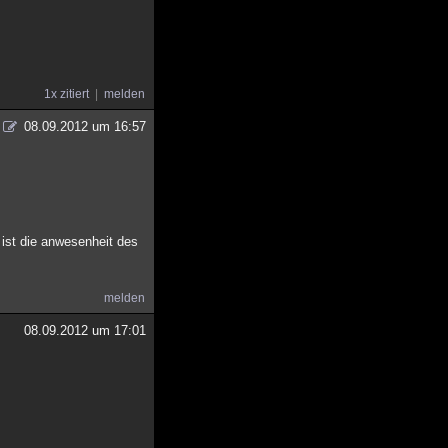
1x zitiert
melden
08.09.2012 um 16:57
 ist die anwesenheit des
melden
08.09.2012 um 17:01