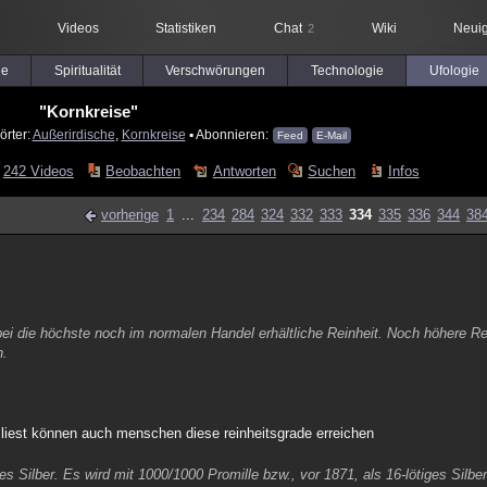
Videos
Statistiken
Chat
Wiki
Neuig
2
le
Spiritualität
Verschwörungen
Technologie
Ufologie
"Kornkreise"
örter:
Außerirdische
,
Kornkreise
▪ Abonnieren:
Feed
E-Mail
242 Videos
Beobachten
Antworten
Suchen
Infos
vorherige
1
...
234
284
324
332
333
334
335
336
344
38
ei die höchste noch im normalen Handel erhältliche Reinheit. Noch höhere Re
n.
s liest können auch menschen diese reinheitsgrade erreichen
es Silber. Es wird mit 1000/1000 Promille bzw., vor 1871, als 16-lötiges Silb