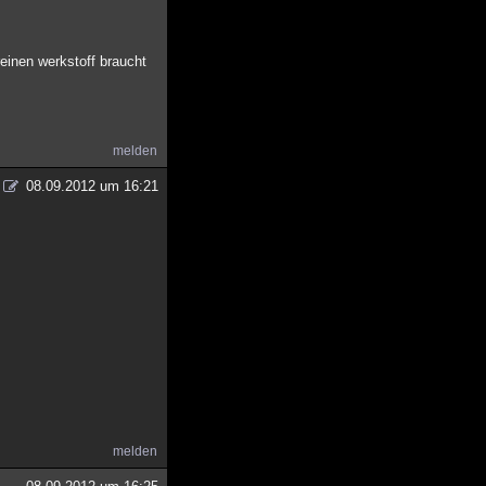
einen werkstoff braucht
melden
08.09.2012 um 16:21
melden