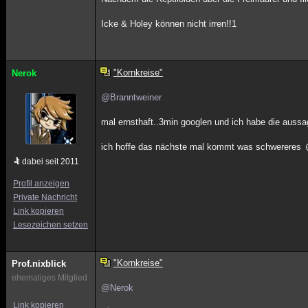
Icke & Holey können nicht irren!!1
"Kornkreise"
Nerok
@Branntweiner
mal ernsthaft..3min googlen und ich habe die aussa
ich hoffe das nächste mal kommt was schwereres
dabei seit 2011
Profil anzeigen
Private Nachricht
Link kopieren
Lesezeichen setzen
"Kornkreise"
Prof.nixblick
ehemaliges Mitglied
@Nerok
Link kopieren