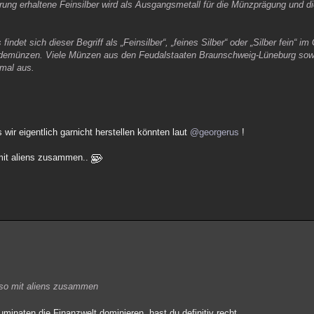
ung erhaltene Feinsilber wird als Ausgangsmetall für die Münzprägung und d
ndet sich dieser Begriff als „Feinsilber“, „feines Silber“ oder „Silber fein“ i
idemünzen. Viele Münzen aus den Feudalstaaten Braunschweig-Lüneburg s
mal aus.
ir eigentlich garnicht herstellen könnten laut
@georgerus
!
 mit aliens zusammen..
lso mit aliens zusammen
uminaten die Finanzwelt dominieren, hast du definitiv recht.