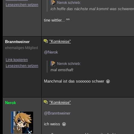
Nerok schrieb:
Lesezeichen setzen
ich hoffe das nächste mal kommt was schwere
tine wittler... ^^
"Kornkreise"
Branntweiner
ehemaliges Mitglied
@Nerok
Link kopieren
Nerok schrieb:
Lesezeichen setzen
mal ernsthaft
Manchmal ist das soooooo schwer
"Kornkreise"
Nerok
@Branntweiner
ich weiss