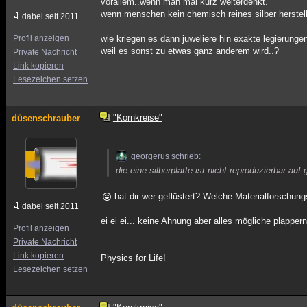
vorallem..wenn man mal kurz weiterdenkt.
wenn menschen kein chemisch reines silber herstel
dabei seit 2011
Profil anzeigen
wie kriegen es dann juweliere hin exakte legierung
weil es sonst zu etwas ganz anderem wird..?
Private Nachricht
Link kopieren
Lesezeichen setzen
"Kornkreise"
düsenschrauber
georgerus schrieb:
die eine silberplatte ist nicht reproduzierbar auf
hat dir wer geflüstert? Welche Materialforschun
dabei seit 2011
ei ei ei... keine Ahnung aber alles mögliche plappern.
Profil anzeigen
Private Nachricht
Link kopieren
Physics for Life!
Lesezeichen setzen