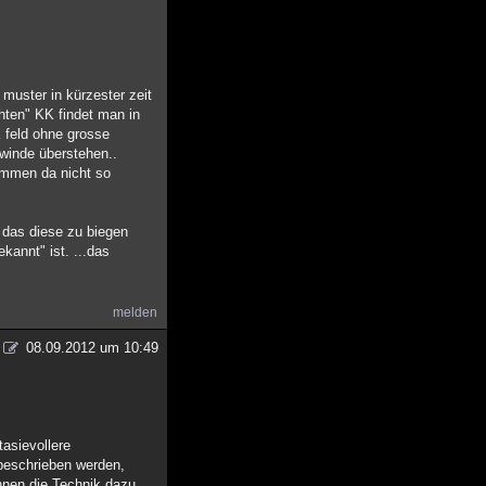
muster in kürzester zeit
hten" KK findet man in
K feld ohne grosse
 winde überstehen..
immen da nicht so
a das diese zu biegen
kannt" ist. ...das
melden
08.09.2012 um 10:49
asievollere
beschrieben werden,
hnen die Technik dazu