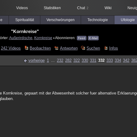
Videos
Statistiken
Chat
Wiki
Neuig
2
le
Spiritualität
Verschwörungen
Technologie
Ufologie
"Kornkreise"
örter:
Außerirdische
,
Kornkreise
▪ Abonnieren:
Feed
E-Mail
242 Videos
Beobachten
Antworten
Suchen
Infos
vorherige
1
...
232
282
322
330
331
332
333
334
342
38
ornkreise, gepaart mit der Abwesenheit solcher fuer alternative Erklaerung
glauben.