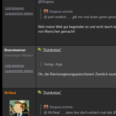
@Shajana
Link kopieren
Shajana schrieb:
Lesezeichen setzen
@ prof.nixblick......gib mir mal einen guten gr
Weil meine Welt gut begründet ist und nicht durch be
von Menschen gemacht!
"Kornkreise"
Branntweiner
ehemaliges Mitglied
Verlag: Argo
Link kopieren
Lesezeichen setzen
Oh, die Reichsregierungsputschisten! Ziemlich esote
"Kornkreise"
McNeal
Shajana schrieb:
@ McNeal......dann lies doch einfach mal das B