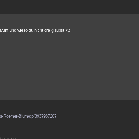
 warum und wieso du nicht dra glaubst
nes-Roemer-Blum/dp/3937987207
0plus.de/