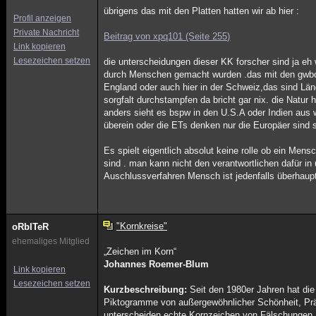
übrigens das mit den Platten hatten wir ab hier :
Profil anzeigen
Private Nachricht
Beitrag von xpq101 (Seite 255)
Link kopieren
Lesezeichen setzen
die unterscheidungen dieser KK forscher sind ja eh 
durch Menschen gemacht wurden .das mit den gwboge
England oder auch hier in der Schweiz,das sind Län
sorgfalt durchstampfen da bricht gar nix. die Natu
anders sieht es bspw in den U.S.A oder Indien aus
überein oder die ETs denken nur die Europäer sind
Es spielt eigentlich absolut keine rolle ob ein Mens
sind . man kann nicht den verantwortlichen dafür in
Auschlussverfahren Mensch ist jedenfalls überhaup
"Kornkreise"
oRbITeR
ehemaliges Mitglied
„Zeichen im Korn“
Johannes Roemer-Blum
Link kopieren
Lesezeichen setzen
Kurzbeschreibung:
Seit den 1980er Jahren hat die
Piktogramme von außergewöhnlicher Schönheit, Prä
unterscheiden echte Kornzeichen von Fälschungen. 