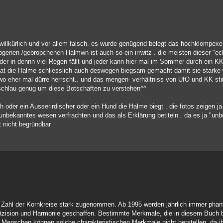
willkürlich und vor allem falsch. es wurde genügend belegt das hochklompexe 
nen /gebropchenen Halmwn ist auch so ein irrwitz . die meisten dieser "ec
der in dennn viel Regen fällt und jeder kann hier mal im Sommer durch ein K
r hat die Halme schliesslich auch deswegen biegsam gemacht damit sie starke
 wo eher mal dürre herrscht.. und das mengen- verhältniss von UfO und KK st
 schlau genug um diese Botschaften zu verstehen^^
ch oder ein Ausserirdischer oder ein Hund die Halme biegt . die fotos zeigen j
 unbekanntes wesen verfrachten und das als Erklärung betiteln.. da es ja "unbe
t nicht begründbar
 Zahl der Kornkreise stark zugenommen. Ab 1995 werden jährlich immer phant
zision und Harmonie geschaffen. Bestimmte Merkmale, die in diesem Buch 
Menschen können solche charakteristischen Merkmale nicht herstellen, da i