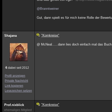
@Branntweiner
Gut, dann spielt es für mich keine Rolle der Bewert
"Kornkreise"
Shajana
@ McNeal......dann lies doch einfach mal das Buch
dabei seit 2012
Profil anzeigen
Private Nachricht
Link kopieren
Lesezeichen setzen
"Kornkreise"
Prof.nixblick
ehemaliges Mitglied