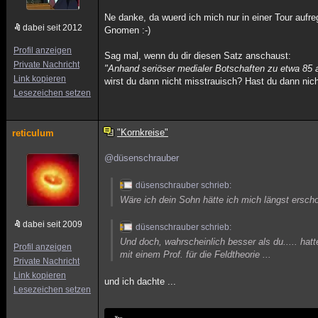
Ne danke, da wuerd ich mich nur in einer Tour auf
dabei seit 2012
Gnomen :-)
Profil anzeigen
Sag mal, wenn du dir diesen Satz anschaust:
Private Nachricht
"Anhand seriöser medialer Botschaften zu etwa 85 a
Link kopieren
wirst du dann nicht misstrauisch? Hast du dann nicht
Lesezeichen setzen
"Kornkreise"
reticulum
@düsenschrauber
düsenschrauber schrieb:
Wäre ich dein Sohn hätte ich mich längst ersc
dabei seit 2009
düsenschrauber schrieb:
Und doch, wahrscheinlich besser als du..... hat
Profil anzeigen
mit einem Prof. für die Feldtheorie ...
Private Nachricht
Link kopieren
und ich dachte ...
Lesezeichen setzen