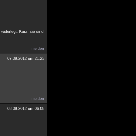
widerlegt. Kurz: sie sind
melden
07.09.2012 um 21:23
melden
08.09.2012 um 06:08
.