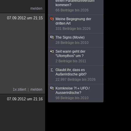
einen Paralleluniversum
kommen?
melden
66 Beiträge bis 2026
07.09.2012 um 21:15
Meine Begegnung der
dritten Art
331 Beiträge bis 2026
The Signs (Movie)
28 Beiträge bis 2010
Seit wann geht der
"Ufomythos" um ?
2 Beiträge bis 2011
Glaubt ihr, dass es
Außerirdische gibt?
22.997 Beiträge bis 2026
Kornkreise ?! « UFO /
1x zitiert
melden
Ausserirdische?
98 Beiträge bis 2010
07.09.2012 um 21:16