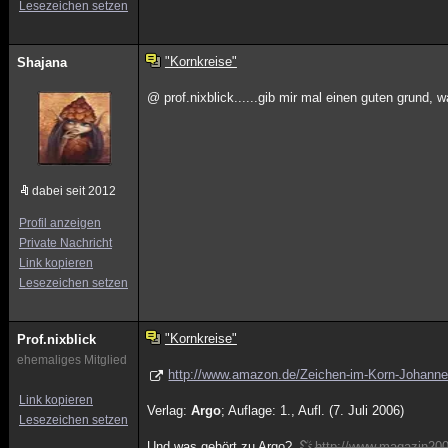
Lesezeichen setzen
"Kornkreise"
Shajana
@ prof.nixblick......gib mir mal einen guten grund,
dabei seit 2012
Profil anzeigen
Private Nachricht
Link kopieren
Lesezeichen setzen
"Kornkreise"
Prof.nixblick
ehemaliges Mitglied
http://www.amazon.de/Zeichen-im-Korn-Johan
Link kopieren
Verlag:
Argo
; Auflage: 1., Aufl. (7. Juli 2006)
Lesezeichen setzen
Und was gehört zu Argo?
http://www.magazin200