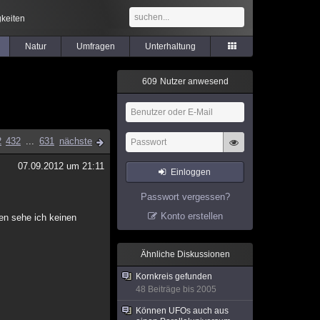
keiten
Natur
Umfragen
Unterhaltung
6
0
9
Nutzer anwesend
2
432
...
631
nächste
07.09.2012 um 21:11
Einloggen
Passwort vergessen?
Konto erstellen
en sehe ich keinen
Ähnliche Diskussionen
Kornkreis gefunden
48 Beiträge bis 2005
Können UFOs auch aus