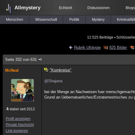
Allmystery
Echtzeit
Diskussionen
Blogs
Menschen
Wissenschaft
Politik
Mystery
Kriminalfäl
12.525 Beiträge
▪ Schlüsselw
Rubrik Ufologie
825 Bilder
Seite 332 von 631
"Kornkreise"
McNeal
@Shajana
bei der Menge an Nachweisen fuer menschgemachte K
Grund an Uebernatuerliches/Extraterrestrisches zu 
dabei seit 2012
Profil anzeigen
Private Nachricht
Link kopieren