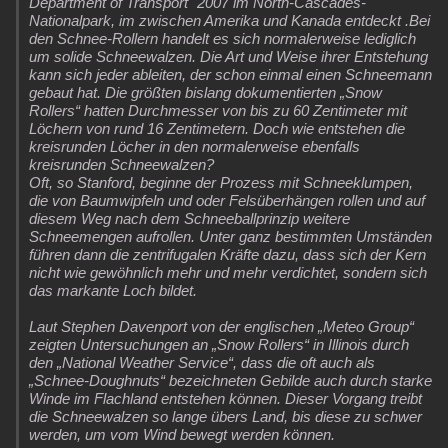
Department of Transport" 2007 im North-Cascades-
Nationalpark, im zwischen Amerika und Kanada entdeckt .Bei
den Schnee-Rollern handelt es sich normalerweise lediglich
um solide Schneewalzen. Die Art und Weise ihrer Entstehung
kann sich jeder ableiten, der schon einmal einen Schneemann
gebaut hat. Die größten bislang dokumentierten „Snow
Rollers“ hatten Durchmesser von bis zu 60 Zentimeter mit
Löchern von rund 16 Zentimetern. Doch wie entstehen die
kreisrunden Löcher in den normalerweise ebenfalls
kreisrunden Schneewalzen?
Oft, so Stanford, beginne der Prozess mit Schneeklumpen,
die von Baumwipfeln und oder Felsüberhängen rollen und auf
diesem Weg nach dem Schneeballprinzip weitere
Schneemengen aufrollen. Unter ganz bestimmten Umständen
führen dann die zentrifugalen Kräfte dazu, dass sich der Kern
nicht wie gewöhnlich mehr und mehr verdichtet, sondern sich
das markante Loch bildet.
Laut Stephen Davenport von der englischen „Meteo Group“
zeigten Untersuchungen an „Snow Rollers“ in Illinois durch
den „National Weather Service“, dass die oft auch als
„Schnee-Doughnuts“ bezeichneten Gebilde auch durch starke
Winde im Flachland entstehen können. Dieser Vorgang treibt
die Schneewalzen so lange übers Land, bis diese zu schwer
werden, um vom Wind bewegt werden können.