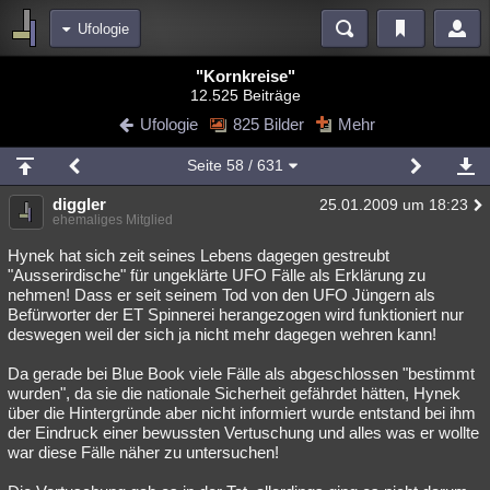
Ufologie
Bereiche
"Kornkreise"
12.525 Beiträge
Echtzeit
Diskussionen
Blogs
Videos
Statistiken
Ufologie
825 Bilder
Mehr
Chat
Wiki
Neuigkeiten
2
Seite
58
/ 631
meine Rubriken
diggler
25.01.2009 um 18:23
Menschen
Wissenschaft
Politik
Mystery
Kriminalfälle
ehemaliges Mitglied
Spiritualität
Verschwörungen
Technologie
Ufologie
Hynek hat sich zeit seines Lebens dagegen gestreubt
"Ausserirdische" für ungeklärte UFO Fälle als Erklärung zu
nehmen! Dass er seit seinem Tod von den UFO Jüngern als
Natur
Umfragen
Unterhaltung
Befürworter der ET Spinnerei herangezogen wird funktioniert nur
weitere Rubriken
deswegen weil der sich ja nicht mehr dagegen wehren kann!
Philosophie
Träume
Orte
Esoterik
Literatur
Da gerade bei Blue Book viele Fälle als abgeschlossen "bestimmt
wurden", da sie die nationale Sicherheit gefährdet hätten, Hynek
Astronomie
Helpdesk
Gruppen
Gaming
Filme
über die Hintergründe aber nicht informiert wurde entstand bei ihm
der Eindruck einer bewussten Vertuschung und alles was er wollte
Musik
Clash
Verbesserungen
Allmystery
English
war diese Fälle näher zu untersuchen!
Übersichten