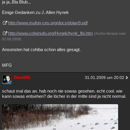
ja ja..Bla Blub...
Einige Gedanken zu J. Allen Hynek
http://www.mufon-ces.org/docs/dolan9.pdf
http://www.cohenufo.org/Hynek/hynk_fbi.htm
(Archiv-Version vom
02.09.2009)
Ansonsten hat cohiba schon alles gesagt.
MFG
Bam666
31.01.2009 um 20:02
schaut mal das an. hab noch nie sowas gesehen. echt cool. wie
kann sowas entsehen? die löcher in der mitte sind ja nicht normal.