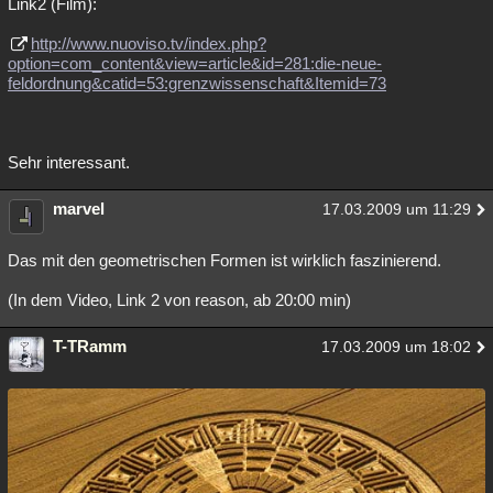
Link2 (Film):
http://www.nuoviso.tv/index.php?
option=com_content&view=article&id=281:die-neue-
feldordnung&catid=53:grenzwissenschaft&Itemid=73
Sehr interessant.
marvel
17.03.2009 um 11:29
Das mit den geometrischen Formen ist wirklich faszinierend.
(In dem Video, Link 2 von reason, ab 20:00 min)
T-TRamm
17.03.2009 um 18:02