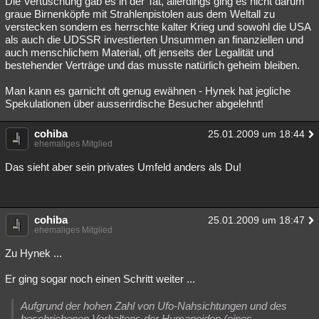
Die Vertuschung gab es in der Tat, allerdings ging es nicht darum
graue Birnenköpfe mit Strahlenpistolen aus dem Weltall zu
Besucht
Teilgenommen
Alle
Neue
Geschlossen
verstecken sondern es herrschte kalter Krieg und sowohl die USA
als auch die UDSSR investierten Unsummen an finanziellen und
Lesenswert
Schlüsselwörter
auch menschlichem Material, oft jenseits der Legalität und
bestehender Verträge und das musste natürlich geheim bleiben.
Man kann es garnicht oft genug ewähnen - Hynek hat jegliche
Spekulationen über ausserirdische Besucher abgelehnt!
cohiba
25.01.2009 um 18:44
ehemaliges Mitglied
Das sieht aber sein privates Umfeld anders als Du!
cohiba
25.01.2009 um 18:47
ehemaliges Mitglied
Zu Hynek ...
Er ging sogar noch einen Schritt weiter ...
Aufgrund der hohen Zahl von Ufo-Nahsichtungen und des
beschriebenen Verhaltens der Humanoiden (eines