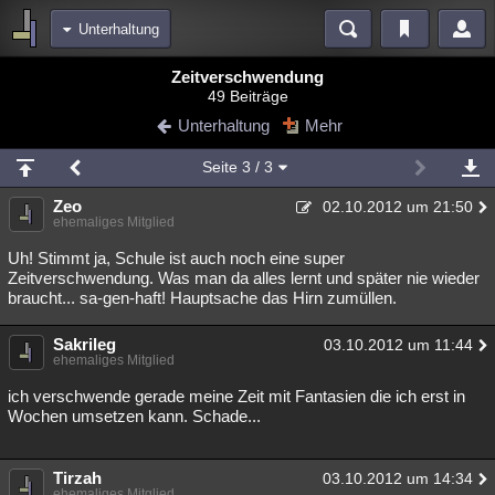
Unterhaltung
Bereiche
Zeitverschwendung
49 Beiträge
Echtzeit
Diskussionen
Blogs
Videos
Statistiken
Unterhaltung
Mehr
Chat
Wiki
Neuigkeiten
2
Seite
3
/ 3
meine Rubriken
Zeo
02.10.2012 um 21:50
Menschen
Wissenschaft
Politik
Mystery
Kriminalfälle
ehemaliges Mitglied
Spiritualität
Verschwörungen
Technologie
Ufologie
Uh! Stimmt ja, Schule ist auch noch eine super
Zeitverschwendung. Was man da alles lernt und später nie wieder
braucht... sa-gen-haft! Hauptsache das Hirn zumüllen.
Natur
Umfragen
Unterhaltung
weitere Rubriken
Sakrileg
03.10.2012 um 11:44
ehemaliges Mitglied
Philosophie
Träume
Orte
Esoterik
Literatur
ich verschwende gerade meine Zeit mit Fantasien die ich erst in
Astronomie
Helpdesk
Gruppen
Gaming
Filme
Wochen umsetzen kann. Schade...
Musik
Clash
Verbesserungen
Allmystery
English
Tirzah
03.10.2012 um 14:34
Übersichten
ehemaliges Mitglied