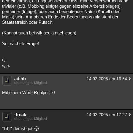
gemeinsamen, oft ungesetzlichen Ziels. Eine Verschwörung kann
trivialer (z.B. Mobbing einiger gegen einzelne Arbeitskollegen),
Besucht
Teilgenommen
Alle
Neue
Geschlossen
gemeiner (Intrige), oder auch bedeutender Natur (Kartell oder
Mafia) sein. Am oberen Ende der Bedeutungsskala steht der
Lesenswert
Schlüsselwörter
Staatsstreich oder Putsch.
(Kannst auch bei wikipedia nachlesen)
So, nächste Frage!
Lg
Syrch
adihh
14.02.2005 um 16:54
ehemaliges Mitglied
Mit einem Wort: Realpolitik!
-freak-
14.02.2005 um 17:27
ehemaliges Mitglied
*hihi* der ist gut