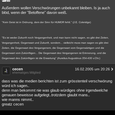
Außerdem wollen Verschwörungen unbekannt bleiben. Is ja auch
blöd, wenn der "Betoffene" davon weiß.
"Kein Geist ist in Ordnung, dem der Sinn für HUMOR fehlt." (J.E. Coleridge)
"Es ist weder Zukunft noch Vergangenheit, und man kann nicht sagen, es gibt drei Zeiten,
Vergangenheit, Gegenwart und Zukunft, sondern... vielleicht muss man sagen es gibt drei
Zeiten, die Gegenwart des Vergangenem, die Gegenwart vom Gegenwärtigen und die
Gegenwart vom Zukünftigen... Die Gegenwart des Vergangenen ist Erinnerung, und die
Gegenwart des Zukünftigen ist die Erwartung" (Aurelius Augustinus 354-430 v.Chr.)
cecen
16.02.2005 um 20:26
ehemaliges Mitglied
dass was die medien berichten ist zum grösstenteil verschwörung
würd ich sagen..
denn man bekommt nie was glaub würdiges ohne irgendwelche
genauen beweisse aufgelegt..trotzdem glaubt mans..
wie manns nimmt..
greatz cecen