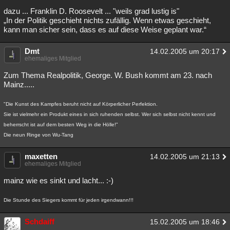
dazu ... Franklin D. Roosevelt ... "weils grad lustig is"
„In der Politik geschieht nichts zufällig. Wenn etwas geschieht,
kann man sicher sein, dass es auf diese Weise geplant war.“
Dmt
14.02.2005 um 20:17
ehemaliges Mitglied
Zum Thema Realpolitik, George. W. Bush kommt am 23. nach
Mainz.....
"Die Kunst des Kampfes beruht nicht auf Körperlicher Perfektion.
Sie ist vielmehr ein Produkt eines in sich ruhenden selbst. Wer sich selbst nicht kennt und
beherrscht ist auf dem besten Weg in die Hölle!"
Die neun Ringe von Wu-Tang
maxetten
14.02.2005 um 21:13
ehemaliges Mitglied
mainz wie es sinkt und lacht... :-)
Die Stunde des Siegers kommt für jeden irgendwann!!!
Schdaiff
15.02.2005 um 18:46