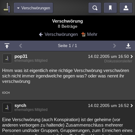
Verschwörungen
Bereiche
Verschwörung
8 Beiträge
Echtzeit
Diskussionen
Blogs
Videos
Statistiken
Verschwörungen
Mehr
Chat
Wiki
Neuigkeiten
2
Seite 1 / 1
meine Rubriken
pop31
14.02.2005 um 16:50
Menschen
Wissenschaft
Politik
Mystery
Kriminalfälle
ehemaliges Mitglied
Diskussionsleiter
Spiritualität
Verschwörungen
Technologie
Ufologie
Hmm was ist eigentlich eine richtige Verschwörung verschwören
sich nicht immer irgendwelche gegen was? oder was nennt ihr
verschwörung
Natur
Umfragen
Unterhaltung
weitere Rubriken
IOCH
Philosophie
Träume
Orte
Esoterik
Literatur
syrch
14.02.2005 um 16:52
ehemaliges Mitglied
Astronomie
Helpdesk
Gruppen
Gaming
Filme
Eine Verschwörung (auch Konspiration) ist der geheime (vor
Musik
Clash
Verbesserungen
Allmystery
English
anderen verborgen zu haltende) Zusammenschluss mehrerer
Personen und/oder Gruppen, Gruppierungen, zum Erreichen eines
Übersichten