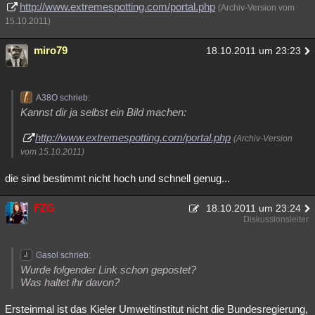
http://www.extremespotting.com/portal.php
(Archiv-Version vom
Besucht
Teilgenommen
Alle
Neue
Geschlossen
15.10.2011)
Lesenswert
Schlüsselwörter
miro79
18.10.2011 um 23:23
A38O schrieb:
Kannst dir ja selbst ein Bild machen:
http://www.extremespotting.com/portal.php
(Archiv-Version
vom 15.10.2011)
die sind bestimmt nicht hoch und schnell genug...
FZG
18.10.2011 um 23:24
Diskussionsleiter
Gasol schrieb:
Wurde folgender Link schon gepostet?
Was haltet ihr davon?
Ersteinmal ist das Kieler Umweltinstitut nicht die Bundesregierung,