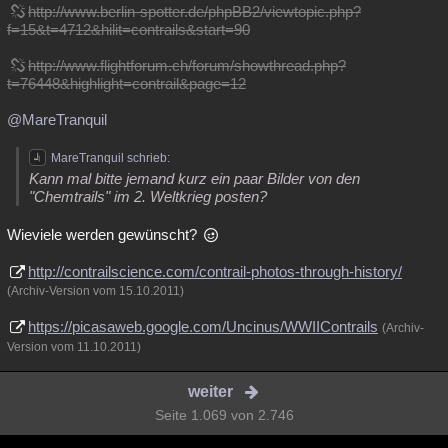
http://www.berlin-spotter.de/phpBB2/viewtopic.php?
f=15&t=4712&hilit=contrails&start=90
http://www.flightforum.ch/forum/showthread.php?
t=76448&highlight=contrail&page=12
@MareTranquil
MareTranquil schrieb:
Kann mal bitte jemand kurz ein paar Bilder von den
"Chemtrails" im 2. Weltkrieg posten?
Wieviele werden gewünscht?
http://contrailscience.com/contrail-photos-through-history/
(Archiv-Version vom 15.10.2011)
https://picasaweb.google.com/Uncinus/WWIIContrails
(Archiv-
Version vom 11.10.2011)
weiter
Seite 1.069 von 2.746