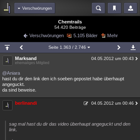
Verschwörungen
Bereiche
Chemtrails
54.420 Beiträge
Echtzeit
Diskussionen
Blogs
Videos
Statistiken
Verschwörungen
5.105 Bilder
Mehr
Chat
Wiki
Neuigkeiten
2
Seite
1.363
/ 2.746
meine Rubriken
Marksand
04.05.2012 um 00:43
Menschen
Wissenschaft
Politik
Mystery
Kriminalfälle
ehemaliges Mitglied
Spiritualität
Verschwörungen
Technologie
Ufologie
@Aniara
hast du dir den link den ich soeben gepostet habe überhaupt
angeguckt.
Natur
Umfragen
Unterhaltung
da sind beweise.
weitere Rubriken
berlinandi
Philosophie
Träume
Orte
Esoterik
04.05.2012 um 00:46
Literatur
Astronomie
Helpdesk
Gruppen
Gaming
Filme
sag mal hast du dir das video überhaupt angeguckt und den
Musik
Clash
Verbesserungen
Allmystery
English
link.
Übersichten