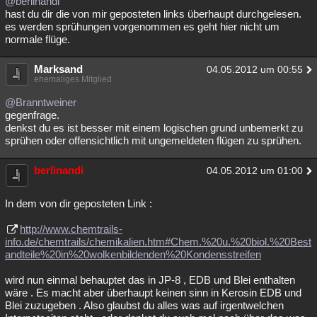
@berlinandi
hast du dir die von mir geposteten links überhaupt durchgelesen.
es werden sprühungen vorgenommen es geht hier nicht um
normale flüge.
Marksand
04.05.2012 um 00:55
ehemaliges Mitglied
@Branntweiner
gegenfrage.
denkst du es ist besser mit einem logischen grund unbemerkt zu
sprühen oder offensichtlich mit ungemeldeten flügen zu sprühen.
berlinandi
04.05.2012 um 01:00
In dem von dir geposteten Link :
http://www.chemtrails-
info.de/chemtrails/chemikalien.htm#Chem.%20u.%20biol.%20Best
andteile%20in%20wolkenbildenden%20Kondensstreifen
wird nun einmal behauptet das in JP-8 , EDB und Blei enthalten
wäre . Es macht aber überhaupt keinen sinn in Kerosin EDB und
Blei zuzugeben . Also glaubst du alles was auf irgentwelchen