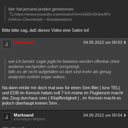
hier hat jemand proben genommen.
https://www.youtube.com/watch?v=N4ZkVD3mAFc
(Video: Chemtrails - Staubproben)
Bitte bitte sag, daß dieses Video eine Satire ist!
berlinandi
04.05.2012 um 00:53
wie ich bereits sagte jegliche beweise werden offenbar ohne
weiteres nachprüfen sofort zersprengt.
falls es dir nicht aufgefallen ist dort sind mehr als genug
analysen verlinkt sogar videos.
Na dann erklär mir doch mal was für einen Sinn Blei ( bzw TEL)
und EDB im Kerosin haben soll ? Ich meine im Flugbenzin macht
das Zeug durchaus sinn ( Klopffestigkeit ) , im Kerosin macht es
jedoch überhaupt keinen Sinn .
Marksand
04.05.2012 um 00:54
ehemaliges Mitglied