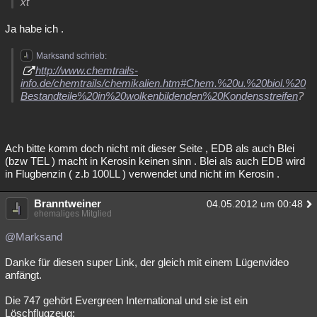
xt
Besucht
Teilgenommen
Alle
Neue
Geschlossen
Ja habe ich .
Lesenswert
Schlüsselwörter
Marksand schrieb:
http://www.chemtrails-
info.de/chemtrails/chemikalien.htm#Chem.%20u.%20biol.%20
Bestandteile%20in%20wolkenbildenden%20Kondensstreifen
?
Ach bitte komm doch nicht mit dieser Seite , EDB als auch Blei
(bzw TEL ) macht in Kerosin keinen sinn . Blei als auch EDB wird
in Flugbenzin ( z.b 100LL ) verwendet und nicht im Kerosin .
Branntweiner
04.05.2012 um 00:48
ehemaliges Mitglied
@Marksand
Danke für diesen super Link, der gleich mit einem Lügenvideo
anfängt.
Die 747 gehört Evergreen International und sie ist ein
Löschflugzeug: