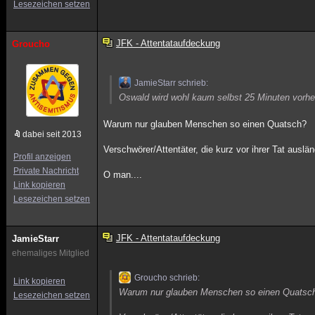
Lesezeichen setzen
JFK - Attentataufdeckung
Groucho
JamieStarr schrieb:
Oswald wird wohl kaum selbst 25 Minuten vorhe
Warum nur glauben Menschen so einen Quatsch?
dabei seit 2013
Verschwörer/Attentäter, die kurz vor ihrer Tat auslä
Profil anzeigen
Private Nachricht
O man....
Link kopieren
Lesezeichen setzen
JFK - Attentataufdeckung
JamieStarr
ehemaliges Mitglied
Groucho schrieb:
Link kopieren
Warum nur glauben Menschen so einen Quatsc
Lesezeichen setzen