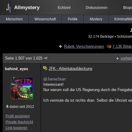
Allmystery
Echtzeit
Diskussionen
Blog
Menschen
Wissenschaft
Politik
Mystery
Kriminalfäl
J
32.174 Beiträge
▪ Schlüsse
Rubrik Verschwörungen
7.136 Bilde
Seite 1.507 von 1.625
vorher
JFK - Attentataufdeckung
behind_eyes
@JamieStarr
Interessant!
Nur warum soll die US Regierung durch die Freiga
Ich vermute da ist nichts dran. Selbst die Uhrzeit 
dabei seit 2012
Profil anzeigen
Private Nachricht
Link kopieren