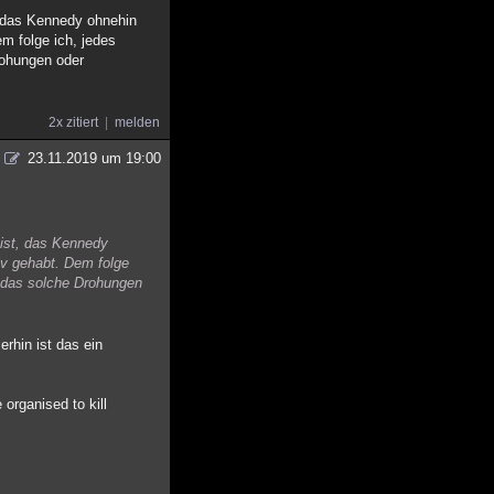
t, das Kennedy ohnehin
m folge ich, jedes
rohungen oder
2x zitiert
melden
23.11.2019 um 19:00
d ist, das Kennedy
iv gehabt. Dem folge
l das solche Drohungen
rhin ist das ein
organised to kill