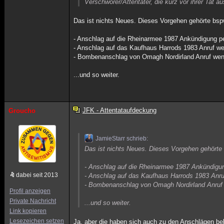
Verschwörer/Attentäter, die kurz vor ihrer Tat a
Das ist nichts Neues. Dieses Vorgehen gehörte bs
- Anschlag auf die Rheinarmee 1987 Ankündigung pe
- Anschlag auf das Kaufhaus Harrods 1983 Anruf we
- Bombenanschlag von Omagh Nordirland Anruf wen
...und so weiter.
JFK - Attentataufdeckung
Groucho
JamieStarr schrieb:
Das ist nichts Neues. Dieses Vorgehen gehört
- Anschlag auf die Rheinarmee 1987 Ankündigun
dabei seit 2013
- Anschlag auf das Kaufhaus Harrods 1983 Anru
- Bombenanschlag von Omagh Nordirland Anruf 
Profil anzeigen
Private Nachricht
...und so weiter.
Link kopieren
Lesezeichen setzen
Ja, aber die haben sich auch zu den Anschlägen b