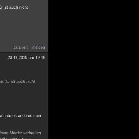
Er ist auch nicht
1x zitiert
melden
23.11.2019 um 19:19
ar. Er ist auch nicht
könnte es anderes sein
inem Mörder verbreiten
n überzeugt, dass