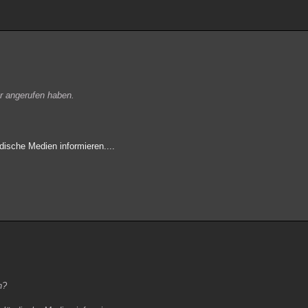
r angerufen haben.
ndische Medien informieren....
h?