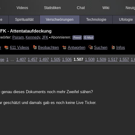
s
Videos
Statistiken
Chat
Wiki
Neuig
le
Spiritualität
Verschwörungen
Technologie
Ufologie
FK - Attentataufdeckung
lwörter:
Psiram
,
Kennedy
,
JFK
▪ Abonnieren:
Feed
E-Mail
r
611 Videos
Beobachten
Antworten
Suchen
Infos
ige
1
...
1.407
1.457
1.497
1.505
1.506
1.507
1.508
1.509
1.517
1.557
1.
be genau dieses Dokuments noch mehr Zweifel sähen?
war geschätzt und damals gab es noch keine Live Ticker.