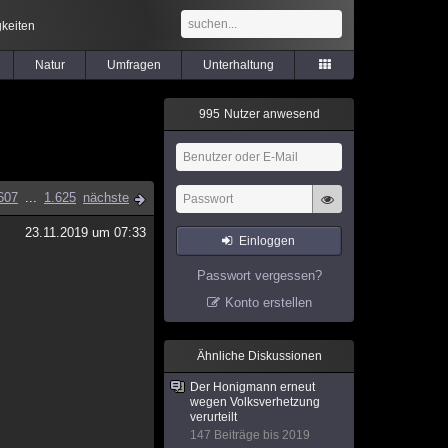
keiten
Natur
Umfragen
Unterhaltung
9
9
5
Nutzer anwesend
607
...
1.625
nächste
23.11.2019 um 07:33
Einloggen
Passwort vergessen?
Konto erstellen
Ähnliche Diskussionen
Der Honigmann erneut
wegen Volksverhetzung
verurteilt
147 Beiträge bis 2019