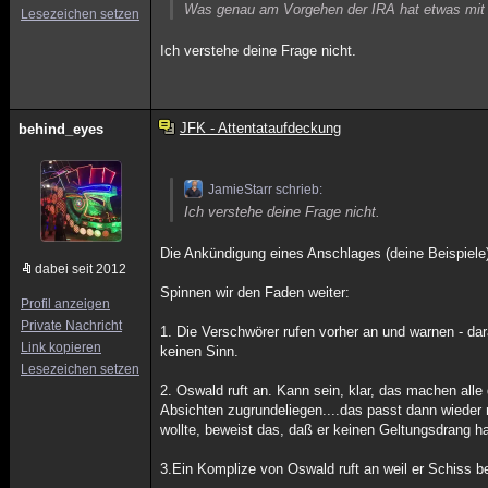
Was genau am Vorgehen der IRA hat etwas mit
Lesezeichen setzen
Ich verstehe deine Frage nicht.
JFK - Attentataufdeckung
behind_eyes
JamieStarr schrieb:
Ich verstehe deine Frage nicht.
Die Ankündigung eines Anschlages (deine Beispiele
dabei seit 2012
Spinnen wir den Faden weiter:
Profil anzeigen
Private Nachricht
1. Die Verschwörer rufen vorher an und warnen - da
Link kopieren
keinen Sinn.
Lesezeichen setzen
2. Oswald ruft an. Kann sein, klar, das machen all
Absichten zugrundeliegen....das passt dann wieder 
wollte, beweist das, daß er keinen Geltungsdrang ha
3.Ein Komplize von Oswald ruft an weil er Schiss b