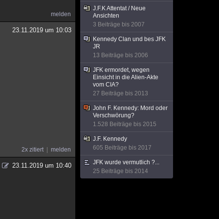
J.F.K Attentat / Neue
melden
Ansichten
3 Beiträge bis 2007
23.11.2019 um 10:03
Kennedy Clan und bes JFK
JR
13 Beiträge bis 2006
JFK ermordet, wegen
Einsicht in die Alien-Akte
vom CIA?
27 Beiträge bis 2013
John F. Kennedy: Mord oder
Verschwörung?
1.528 Beiträge bis 2015
J.F. Kennedy
605 Beiträge bis 2017
2x zitiert
melden
JFK wurde vermutlich ?...
23.11.2019 um 10:40
25 Beiträge bis 2014