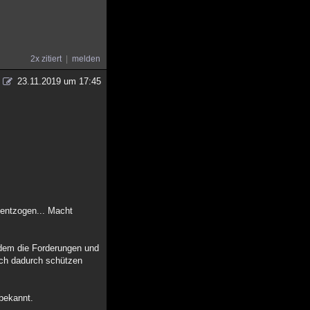
2x zitiert
melden
23.11.2019 um 17:45
 entzogen... Macht
n dem die Forderungen und
sich dadurch schützen
 bekannt.