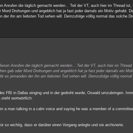
esen Anrufen die täglich gemacht werden... Teil der VT, auch hier im Thread is
 Mord Drohungen und angeblich hat ja fast jeder damals ein Motiv gehabt. De
en der ihn am liebsten Tod sehen will. Demzufolge völlig normal das solche D
 diesen Anrufen die täglich gemacht werden... Teil der VT, auch hier im Threa
hen gab oder Mord Drohungen und angeblich hat ja fast jeder damals ein Mot
gibt es jemanden der ihn am liebsten Tod sehen will. Demzufolge völlig norma
des FBI in Dallas einging und in der gedroht wurde, Oswald umzubringen. Imme
steht wortwörtlich:
 from a man talking in a calm voice and saying he was a member of a committee 
für so wichtig, dass er darüber einen Vorgang anlegte und sie archivierte.