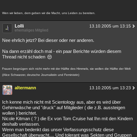
Besucht
Teilgenommen
Alle
Neue
Geschlossen
Wen wir lieben, dem geben wir die Macht, uns Leiden zu bereiten.
Lesenswert
Schlüsselwörter
Lolli
13.10.2005 um 13:15
ehemaliges Mitglied
Nee ehrlich jetzt? Bei dieser oder ner anderen.
Na dann erzähl doch mal - ein paar Berichte würden diesem
Thread nicht schaden
Frauen begnügen sich nicht mehr mit der Hälfte des Himmels, sie wollen die Hälfte der Welt
(Alice Schwarzer, deutsche Journalistin und Feministin)
altermann
13.10.2005 um 13:23
Ich kenne mich nicht mit Scientology aus, aber es wird über
Gehirnwäsche und "druck" auf Mitglieder ( die z.B. aussteigen
wollen ) berichtet.
Nicole Kitman ( ? ) die Ex von Tom Cruise hat Ihn mit den Kindern
deshalb verlassen.
Wenn man bedenkt das unser Verfassungsschutz diese
Gesellschaft überwacht.... Und tolerant was Sekten und Gruppen