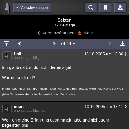
Verschwörungen
Bereiche
Sekten
77 Beiträge
Echtzeit
Diskussionen
Blogs
Videos
Statistiken
Verschwörungen
Mehr
Chat
Wiki
Neuigkeiten
2
Seite
4
/ 4
meine Rubriken
Lolli
13.10.2005 um 12:30
Menschen
Wissenschaft
Politik
Mystery
Kriminalfälle
ehemaliges Mitglied
Spiritualität
Verschwörungen
Technologie
Ufologie
Ich glaub da bist du nicht der einzige!
Warum so direkt?
Natur
Umfragen
Unterhaltung
weitere Rubriken
Frauen begnügen sich nicht mehr mit der Hälfte des Himmels, sie wollen die Hälfte der Welt
(Alice Schwarzer, deutsche Journalistin und Feministin)
Philosophie
Träume
Orte
Esoterik
Literatur
iman
Astronomie
Helpdesk
Gruppen
Gaming
Filme
13.10.2005 um 13:11
ehemaliges Mitglied
Musik
Clash
Verbesserungen
Allmystery
English
Weil ich meine Erfahrung gesammelt habe und nicht sehr
begeistert bin!
Übersichten