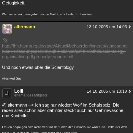
Gefügigkeit.
Wen wir lieben, dem geben wir die Macht, uns Leiden zu bereiten.
altermann
13.10.2005 um 14:03
http://fhh.hamburg.de/stadt/Aktuell/behoerden/inneres/landesamt-
fuer-verfassungsschutz/publikationen/pdf-bibliothek/scientology-
organisation-pdf,property=source.pdf
Und noch etwas über die Scientology
Alles wird Gut
Lolli
14.10.2005 um 13:19
ehemaliges Mitglied
@ altermann --> Ich sag nur wieder: Wolf im Schafspelz. Die
reden alles schön aber dahinter steckt auch nur Gehirnwäsche
und Kontrolle!
Frauen begnügen sich nicht mehr mit der Hälfte des Himmels, sie wollen die Hälfte der Welt
(Alice Schwarzer, deutsche Journalistin und Feministin)