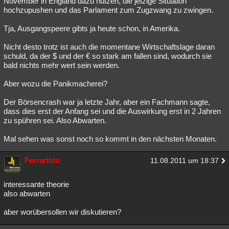
November in England dazu nutzen, die jetzige Situation
hochzupushen und das Parlament zum Zugzwang zu zwingen.
Besucht
Teilgenommen
Alle
Neue
Geschlossen
Tja, Ausgangspeere gibts ja heute schon, in Amerika.
Lesenswert
Schlüsselwörter
Nicht desto trotz ist auch die momentane Wirtschaftslage daran
schuld, da der $ und der € so stark am fallen sind, wodurch sie
bald nichts mehr wert sein werden.
Aber wozu die Panikmacherei?
Der Börsencrash war ja letzte Jahr, aber ein Fachmann sagte,
dass dies erst der Anfang sei und die Auswirkung erst in 2 Jahren
zu spühren sei. Also Abwarten.
Mal sehen was sonst noch so kommt in den nächsten Monaten.
Ferraristo
11.08.2011 um 18:37
interessante theorie
also abwarten
aber worübersollen wir diskutieren?