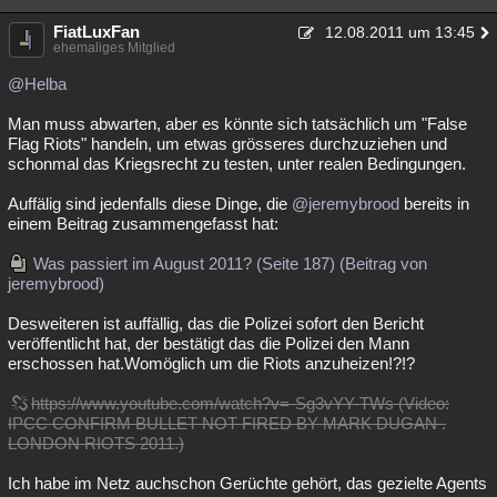
FiatLuxFan
12.08.2011 um 13:45
ehemaliges Mitglied
@Helba
Man muss abwarten, aber es könnte sich tatsächlich um "False
Flag Riots" handeln, um etwas grösseres durchzuziehen und
schonmal das Kriegsrecht zu testen, unter realen Bedingungen.
Auffälig sind jedenfalls diese Dinge, die
@jeremybrood
bereits in
einem Beitrag zusammengefasst hat:
Was passiert im August 2011? (Seite 187) (Beitrag von
jeremybrood)
Desweiteren ist auffällig, das die Polizei sofort den Bericht
veröffentlicht hat, der bestätigt das die Polizei den Mann
erschossen hat.Womöglich um die Riots anzuheizen!?!?
https://www.youtube.com/watch?v=-Sg3vYY-TWs (Video:
IPCC CONFIRM BULLET NOT FIRED BY MARK DUGAN .
LONDON RIOTS 2011.)
Ich habe im Netz auchschon Gerüchte gehört, das gezielte Agents