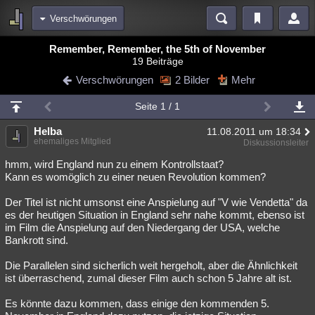
Verschwörungen
Bereiche
Remember, Remember, the 5th of November
19 Beiträge
Echtzeit
Diskussionen
Blogs
Videos
Statistiken
Verschwörungen
2 Bilder
Mehr
Chat
Wiki
Neuigkeiten
2
Seite 1 / 1
meine Rubriken
Helba
11.08.2011 um 18:34
Menschen
Wissenschaft
Politik
Mystery
Kriminalfälle
ehemaliges Mitglied
Diskussionsleiter
Spiritualität
Verschwörungen
Technologie
Ufologie
hmm, wird England nun zu einem Kontrollstaat?
Kann es womöglich zu einer neuen Revolution kommen?
Natur
Umfragen
Unterhaltung
Der Titel ist nicht umsonst eine Anspielung auf "V wie Vendetta" da
weitere Rubriken
es der heutigen Situation in England sehr nahe kommt, ebenso ist
im Film die Anspielung auf den Niedergang der USA, welche
Philosophie
Träume
Orte
Esoterik
Literatur
Bankrott sind.
Astronomie
Helpdesk
Gruppen
Gaming
Filme
Die Parallelen sind sicherlich weit hergeholt, aber die Ähnlichkeit
ist überraschend, zumal dieser Film auch schon 5 Jahre alt ist.
Musik
Clash
Verbesserungen
Allmystery
English
Es könnte dazu kommen, dass einige den kommenden 5.
Übersichten