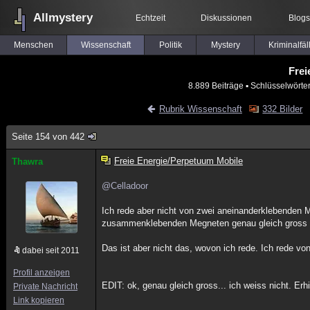
Allmystery
Echtzeit
Diskussionen
Blogs
Menschen
Wissenschaft
Politik
Mystery
Kriminalfäl
Frei
8.889 Beiträge
▪ Schlüsselwörte
Rubrik Wissenschaft
332 Bilder
Seite 154 von 442
Freie Energie/Perpetuum Mobile
Thawra
@Celladoor
Ich rede aber nicht von zwei aneinanderklebenden Ma
zusammenklebenden Megneten genau gleich gross 
Das ist aber nicht das, wovon ich rede. Ich rede vo
dabei seit 2011
Profil anzeigen
EDIT: ok, genau gleich gross... ich weiss nicht. Er
Private Nachricht
Link kopieren