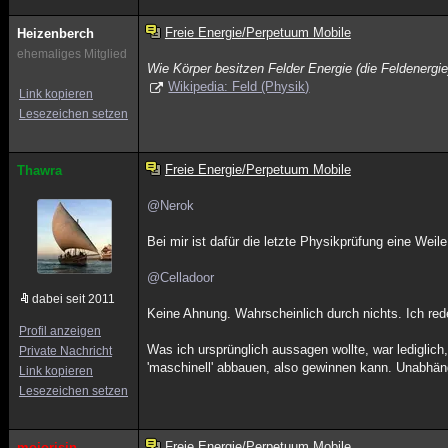
Freie Energie/Perpetuum Mobile
Heizenberch
ehemaliges Mitglied
Wie Körper besitzen Felder Energie (die Feldenergie
Wikipedia: Feld (Physik)
Link kopieren
Lesezeichen setzen
Freie Energie/Perpetuum Mobile
Thawra
@Nerok
Bei mir ist dafür die letzte Physikprüfung eine Weil
@Celladoor
dabei seit 2011
Keine Ahnung. Wahrscheinlich durch nichts. Ich red
Profil anzeigen
Was ich ursprünglich aussagen wollte, war lediglich
Private Nachricht
'maschinell' abbauen, also gewinnen kann. Unabhän
Link kopieren
Lesezeichen setzen
Freie Energie/Perpetuum Mobile
mojorisin