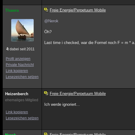
Freie Energie/Perpetuum Mobile
Thawra
@Nerok
Öh?
Last time i checked, war die Formel noch F = m * a
dabei seit 2011
Profil anzeigen
Private Nachricht
Link kopieren
Lesezeichen setzen
Freie Energie/Perpetuum Mobile
Heizenberch
ehemaliges Mitglied
Ich werde ignoriert...
Link kopieren
Lesezeichen setzen
Freie Energie/Perpetuum Mobile