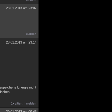
melden
28.01.2013 um 23:07
melden
28.01.2013 um 23:14
espeicherte Energie nicht
danken.
1x zitiert
melden
29.01.2013 um 00:43