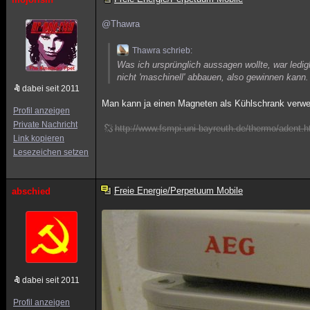
@Thawra
Thawra schrieb:
Was ich ursprünglich aussagen wollte, war ledig
nicht 'maschinell' abbauen, also gewinnen kan
dabei seit 2011
Man kann ja einen Magneten als Kühlschrank ver
Profil anzeigen
Private Nachricht
http://www.fsmpi.uni-bayreuth.de/thermo/adent.h
Link kopieren
Lesezeichen setzen
Freie Energie/Perpetuum Mobile
abschied
dabei seit 2011
Profil anzeigen