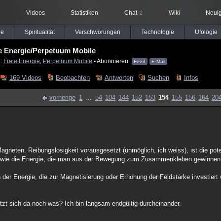
Videos
Statistiken
Chat
Wiki
Neuig
2
le
Spiritualität
Verschwörungen
Technologie
Ufologie
e Energie/Perpetuum Mobile
r:
Freie Energie
,
Perpetuum Mobile
▪ Abonnieren:
Feed
E-Mail
169 Videos
Beobachten
Antworten
Suchen
Infos
vorherige
1
...
54
104
144
152
153
154
155
156
164
20
gneten. Reibungslosigkeit vorausgesetzt (unmöglich, ich weiss), ist die pote
wie die Energie, die man aus der Bewegung zum Zusammenkleben gewinnen
n der Energie, die zur Magnetisierung oder Erhöhung der Feldstärke investiert
hitzt sich da noch was? Ich bin langsam endgültig durcheinander.