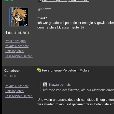
Nerok
@Thawra
*denk*
ich war gerade bei potentieller energie & gewichtskra
dumme physikklausur heute
dabei seit 2011
Profil anzeigen
Private Nachricht
Link kopieren
Lesezeichen setzen
Freie Energie/Perpetuum Mobile
Celladoor
versteckt
Thawra schrieb:
Private Nachricht
Ich rede von der Energie, die zur Magnetisierun
Link kopieren
Lesezeichen setzen
Und worin unterscheidet sich nun diese Energie vo
was wiederum ein Feld generiert dass Potentiale e