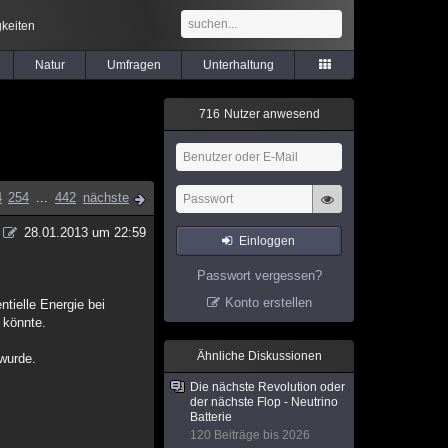
keiten
Natur
Umfragen
Unterhaltung
7
1
6
Nutzer anwesend
4
254
...
442
nächste
28.01.2013 um 22:59
Einloggen
Passwort vergessen?
Konto erstellen
ntielle Energie bei
 könnte.
Ähnliche Diskussionen
 wurde.
Die nächste Revolution oder
der nächste Flop - Neutrino
Batterie
120 Beiträge bis 2026