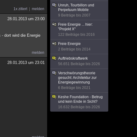
Unruh, Tourbillon und
1x zitiert
melden
Perpetuum Mobile
9 Beiträge bis 2007
28.01.2013 um 23:00
Freie Energie ... hier:
"Projekt X"
122 Beiträge bis 2016
- dort wird die Energie
Freie Energie
2 Beiträge bis 2014
melden
Auftriebskraftwerk
28.01.2013 um 23:01
56.651 Beiträge bis 2026
Verschwörungstheorie
gesucht: Architektur zur
Energiegewinnung
6 Beiträge bis 2021
Keshe Foundation - Betrug
und kein Ende in Sicht?
16.632 Beiträge bis 2026