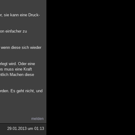
er, sie kann eine Druck-
on einfacher zu
, wenn diese sich wieder
legt wird. Oder eine
es muss eine Kraft
entlich Machen diese
rden. Es geht nicht, und
melden
29.01.2013 um 01:13