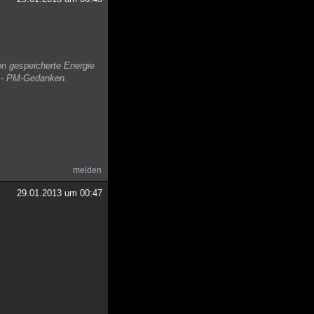
en gespeicherte Energie
e - PM-Gedanken.
melden
29.01.2013 um 00:47