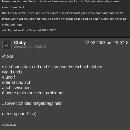
Menschen sind wie Feuer...die einen hinterlassen ein Licht in Deinem Leben,die anderen
Besucht
Teilgenommen
Alle
Neue
Geschlossen
einen Brandfleck...
Das Leben ist wie Ketchup aus der Flasche: zuerst kommt gar nichts, dann alles auf einmal...
Lesenswert
Schlüsselwörter
Immer wenn Du im Leben denkst, es geht nicht mehr weiter, gibt es einen Depp der hinter Dir
steht und hupt...
alle Tippfehler © by Oxayotel 2004-2005
Chiby
12.02.2005 um 19:07
ehemaliges Mitglied
@oxa
sie können das ned und sie verwechseln buchstaben
wie d und t
v und f
oder st und sch
auch zwischen
ä und e gibts meistens probleme
..soweit ich das mitgekriegt hab
(ich sag nur: Pisa)
C'est la vie