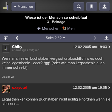
Menschen
Bereiche
Wieso ist der Mensch so scheibfaul
31 Beiträge
Echtzeit
Diskussionen
Blogs
Videos
Statistiken
Menschen
Mehr
Chat
Wiki
Neuigkeiten
3
Seite
2
/ 2
meine Rubriken
Chiby
12.02.2005 um 19:03
Menschen
Wissenschaft
Politik
Mystery
Kriminalfälle
ehemaliges Mitglied
Spiritualität
Verschwörungen
Technologie
Ufologie
Wenn man einen buchstaben vergisst unabsichtlich is es doch
keine legesthenie - oder? *gg* (oder wie man Legasthenie auch
immer schreibt)
Natur
Umfragen
Unterhaltung
weitere Rubriken
C'est la vie
Philosophie
Träume
Orte
Esoterik
Literatur
oxayotel
12.02.2005 um 19:05
Astronomie
Helpdesk
Gruppen
Gaming
Filme
Legastheniker können Buchstaben nicht richtig einordnen wenn sie
Musik
Clash
Verbesserungen
Allmystery
English
sie lesen...
Übersichten