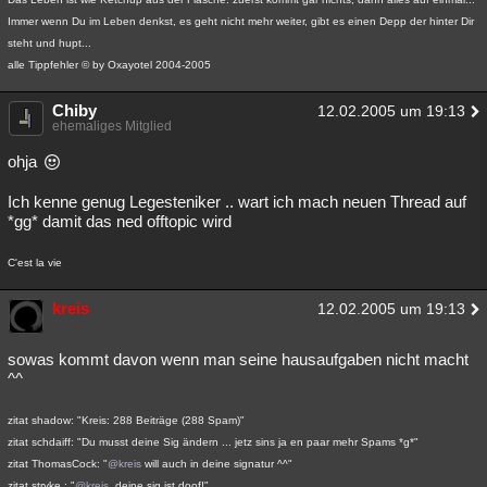
Immer wenn Du im Leben denkst, es geht nicht mehr weiter, gibt es einen Depp der hinter Dir
steht und hupt...
alle Tippfehler © by Oxayotel 2004-2005
Chiby
12.02.2005 um 19:13
ehemaliges Mitglied
ohja
Ich kenne genug Legesteniker .. wart ich mach neuen Thread auf
*gg* damit das ned offtopic wird
C'est la vie
kreis
12.02.2005 um 19:13
sowas kommt davon wenn man seine hausaufgaben nicht macht
^^
zitat shadow: "Kreis: 288 Beiträge (288 Spam)"
zitat schdaiff: "Du musst deine Sig ändern ... jetz sins ja en paar mehr Spams *g*"
zitat ThomasCock: "
@kreis
will auch in deine signatur ^^"
zitat stryke.: "
@kreis
, deine sig ist doof!"