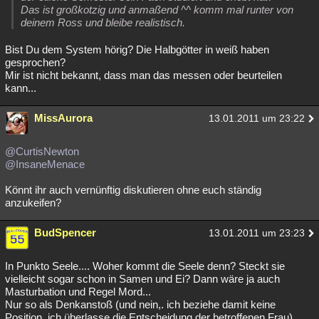
Das ist großkotzig und anmaßend ^^ komm mal runter von
deinem Ross und bleibe realistisch.
Bist Du dem System hörig? Die Halbgötter in weiß haben
gesprochen?
Mir ist nicht bekannt, dass man das messen oder beurteilen
kann...
MissAurora
13.01.2011 um 23:22
@CurtisNewton
@InsaneMenace
Könnt ihr auch vernünftig diskutieren ohne euch ständig
anzukeifen?
BudSpencer
13.01.2011 um 23:23
In Punkto Seele.... Woher kommt die Seele denn? Steckt sie
vielleicht sogar schon in Samen und Ei? Dann wäre ja auch
Masturbation und Regel Mord...
Nur so als Denkanstoß (und nein,. ich beziehe damit keine
Position, ich überlasse die Entscheidung der betroffenen Frau)