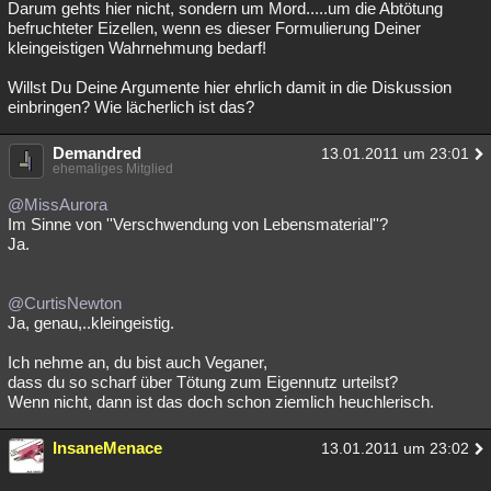
Darum gehts hier nicht, sondern um Mord.....um die Abtötung
Besucht
Teilgenommen
Alle
Neue
Geschlossen
befruchteter Eizellen, wenn es dieser Formulierung Deiner
kleingeistigen Wahrnehmung bedarf!
Lesenswert
Schlüsselwörter
Willst Du Deine Argumente hier ehrlich damit in die Diskussion
einbringen? Wie lächerlich ist das?
Demandred
13.01.2011 um 23:01
ehemaliges Mitglied
@MissAurora
Im Sinne von ''Verschwendung von Lebensmaterial''?
Ja.
@CurtisNewton
Ja, genau,..kleingeistig.
Ich nehme an, du bist auch Veganer,
dass du so scharf über Tötung zum Eigennutz urteilst?
Wenn nicht, dann ist das doch schon ziemlich heuchlerisch.
InsaneMenace
13.01.2011 um 23:02