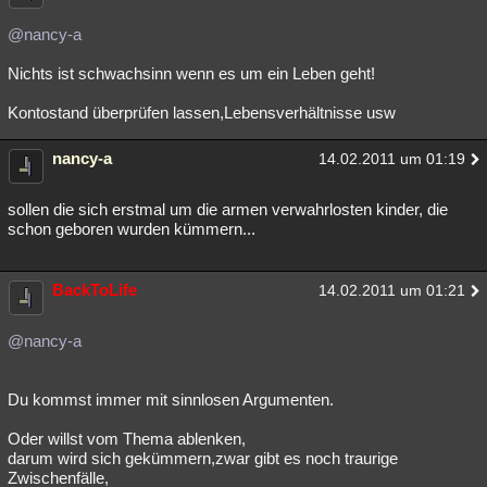
Besucht
Teilgenommen
Alle
Neue
Geschlossen
@nancy-a
Lesenswert
Schlüsselwörter
Nichts ist schwachsinn wenn es um ein Leben geht!
Kontostand überprüfen lassen,Lebensverhältnisse usw
nancy-a
14.02.2011 um 01:19
sollen die sich erstmal um die armen verwahrlosten kinder, die
schon geboren wurden kümmern...
BackToLife
14.02.2011 um 01:21
@nancy-a
Du kommst immer mit sinnlosen Argumenten.
Oder willst vom Thema ablenken,
darum wird sich gekümmern,zwar gibt es noch traurige
Zwischenfälle,