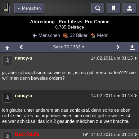
Menschen
Bereiche
Abtreibung - Pro-Life vs. Pro-Choice
6.785 Beiträge
Echtzeit
Diskussionen
Blogs
Videos
Statistiken
Menschen
32 Bilder
Mehr
Chat
Wiki
Neuigkeiten
Seite
76
/ 332
meine Rubriken
nancy-a
14.02.2011 um 01:15
Menschen
Wissenschaft
Politik
Mystery
Kriminalfälle
Spiritualität
Verschwörungen
Technologie
Ufologie
ja, aber schwachsinn. so wie es ist, ist es gut. verschärfen??? wie
will man denn beweise ordern?
Natur
Umfragen
Unterhaltung
weitere Rubriken
nancy-a
14.02.2011 um 01:18
Philosophie
Träume
Orte
Esoterik
Literatur
ich glaube unter anderem an das schicksal. dann sollte es eben
Astronomie
Helpdesk
Gruppen
Gaming
Filme
nicht sein. alles hat irgendwo einen sinn und ist gut so wie es ist.
es war schicksal das ich 2 gesunde mädchen zur welt brachte.
Musik
Clash
Verbesserungen
Allmystery
English
BackToLife
14.02.2011 um 01:18
Übersichten