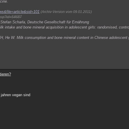
cine.
s&file=article&sid=101
(Archiv-Version vom 09.01.2011)
.asp?id=54687
 Stefan Scharla, Deutsche Gesellschaft für Ernährung
 intake and bone mineral acquisition in adolescent girls: randomised, controll
H, He W. Milk consumption and bone mineral content in Chinese adolescent g
tieren?
0 jahren vegan sind