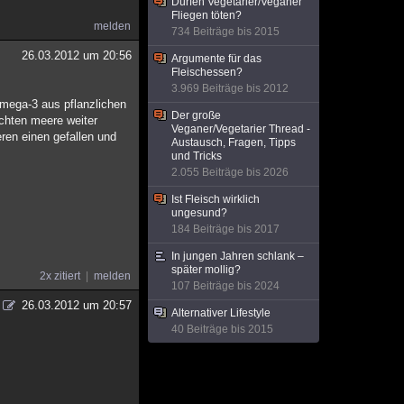
Dürfen Vegetarier/Veganer
Fliegen töten?
melden
734 Beiträge bis 2015
26.03.2012 um 20:56
Argumente für das
Fleischessen?
3.969 Beiträge bis 2012
omega-3 aus pflanzlichen
Der große
schten meere weiter
Veganer/Vegetarier Thread -
ren einen gefallen und
Austausch, Fragen, Tipps
und Tricks
2.055 Beiträge bis 2026
Ist Fleisch wirklich
ungesund?
184 Beiträge bis 2017
In jungen Jahren schlank –
später mollig?
2x zitiert
melden
107 Beiträge bis 2024
26.03.2012 um 20:57
Alternativer Lifestyle
40 Beiträge bis 2015