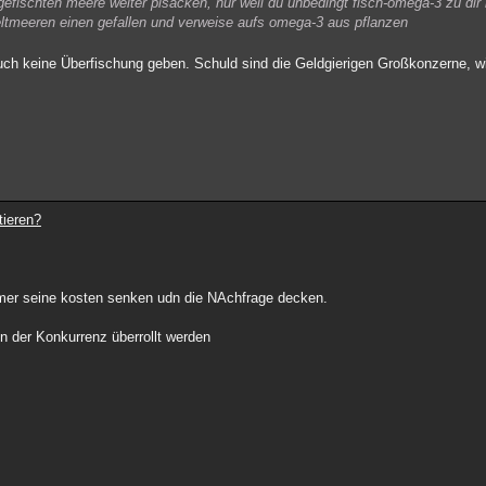
ergefischten meere weiter pisacken, nur weil du unbedingt fisch-omega-3 zu di
tmeeren einen gefallen und verweise aufs omega-3 aus pflanzen
ch keine Überfischung geben. Schuld sind die Geldgierigen Großkonzerne, wie
tieren?
mmer seine kosten senken udn die NAchfrage decken.
n der Konkurrenz überrollt werden