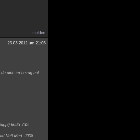
melden
26.03.2012 um 21:05
du dich im bezug auf
 Suppl):569S-73S
Acad Natl Med. 2008