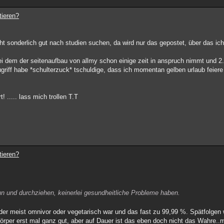
tieren?
icht sonderlich gut nach studien suchen, da wird nur das gepostet, über das ich
ei dem der seitenaufbau von allmy schon einige zeit in anspruch nimmt und 2. 
zugriff habe *schulterzuck* tschuldige, dass ich momentan gelben urlaub feier
..... lass mich trollen T.T
tieren?
 tun und durchziehen, keinerlei gesundheitliche Probleme haben.
der meist omnivor oder vegetarisch war und das fast zu 99,99 %. Spätfolgen wi
örper erst mal ganz gut, aber auf Dauer ist das eben doch nicht das Wahre..