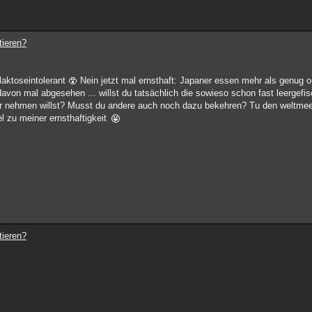
tieren?
laktoseintolerant
Nein jetzt mal ernsthaft: Japaner essen mehr als genug 
 davon mal abgesehen ... willst du tatsächlich die sowieso schon fast leergefi
dir nehmen willst? Musst du andere auch noch dazu bekehren? Tu den weltmee
el zu meiner ernsthaftigkeit
tieren?