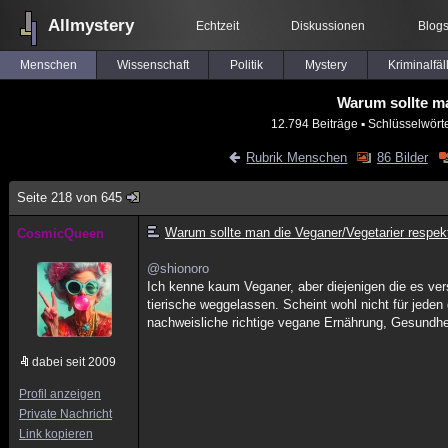
Allmystery
Echtzeit
Diskussionen
Blog
Menschen
Wissenschaft
Politik
Mystery
Kriminalfäl
Warum sollte ma
12.794 Beiträge
▪ Schlüsselwört
Rubrik Menschen
86 Bilder
Seite 218 von 645
Warum sollte man die Veganer/Vegetarier respek
CosmicQueen
@shionoro
Ich kenne kaum Veganer, aber diejenigen die es ve
tierische weggelassen. Scheint wohl nicht für jeden 
nachweisliche richtige vegane Ernährung, Gesundhe
dabei seit 2009
Profil anzeigen
Private Nachricht
Link kopieren