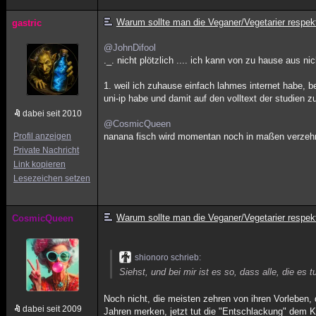
Warum sollte man die Veganer/Vegetarier respek
gastric
@JohnDifool
._. nicht plötzlich .... ich kann von zu hause aus n
1. weil ich zuhause einfach lahmes internet habe, b
uni-ip habe und damit auf den volltext der studien 
dabei seit 2010
@CosmicQueen
Profil anzeigen
nanana fisch wird momentan noch in maßen verzehrt! 
Private Nachricht
Link kopieren
Lesezeichen setzen
Warum sollte man die Veganer/Vegetarier respek
CosmicQueen
shionoro schrieb:
Siehst, und bei mir ist es so, dass alle, die es
Noch nicht, die meisten zehren von ihren Vorleben, 
dabei seit 2009
Jahren merken, jetzt tut die "Entschlackung" dem K