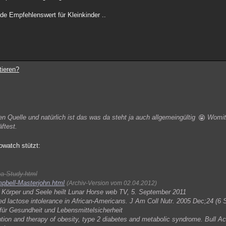
de Empfehlenswert für Kleinkinder ..
tieren?
en Quelle und natürlich ist das was da steht ja auch allgemeingültig
Womit 
ftest.
sowatch stützt:
na-Study.html
mpbell-Masterjohn.html
(Archiv-Version vom 02.04.2012)
h Körper und Seele heilt Lunar Horse web TV, 5. September 2011
d lactose intolerance in African-Americans. J Am Coll Nutr. 2005 Dec;24 (6
ür Gesundheit und Lebensmittelsicherheit
vention and therapy of obesity, type 2 diabetes and metabolic syndrome. Bull 