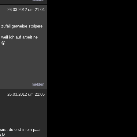
26.03.2012 um 21:04
 zufälligerweise stolpere
weil ich auf arbeit ne
e
melden
26.03.2012 um 21:05
rst du erst in ein paar
m.M.