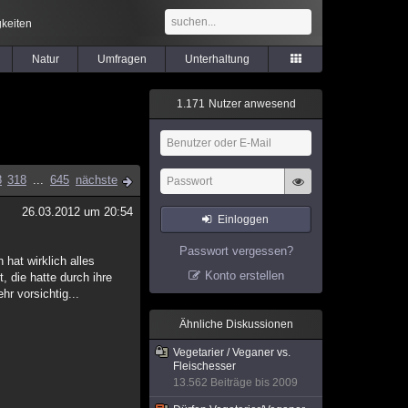
keiten
Natur
Umfragen
Unterhaltung
1
.
1
7
1
Nutzer anwesend
8
318
...
645
nächste
26.03.2012 um 20:54
Einloggen
Passwort vergessen?
hat wirklich alles
Konto erstellen
, die hatte durch ihre
r vorsichtig...
Ähnliche Diskussionen
Vegetarier / Veganer vs.
Fleischesser
13.562 Beiträge bis 2009