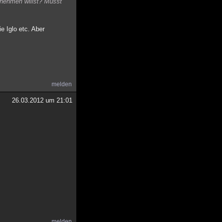
r nehmen willst? Musst
 Iglo etc. Aber
melden
26.03.2012 um 21:01
melden