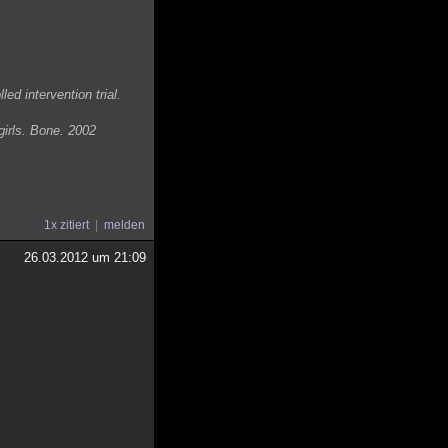
ed intervention trial.
irls. Bone. 2002
1x zitiert
melden
26.03.2012 um 21:09