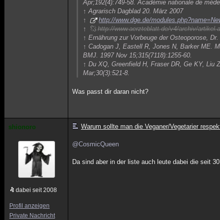
Apr;192(4):749-58. Académie nationale de méde
↑ Agrarisch Dagblad 20. März 2007
↑
http://www.dge.de/modules.php?name=New
↑
http://www.aerzteblatt.de/v4/archiv/artikel
↑ Ernährung zur Vorbeuge der Osteoporose, Dr.
↑ Cadogan J, Eastell R, Jones N, Barker ME. Milk
BMJ. 1997 Nov 15;315(7118):1255-60.
↑ Du XQ, Greenfield H, Fraser DR, Ge KY, Liu Z
Mar;30(3):521-8.
Was passt dir daran nicht?
Warum sollte man die Veganer/Vegetarier respek
shionoro
@CosmicQueen
Da sind aber in der liste auch leute dabei die seit 3
dabei seit 2008
Profil anzeigen
Private Nachricht