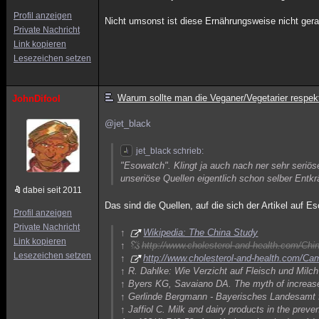
Profil anzeigen
Nicht umsonst ist diese Ernährungsweise nicht gera
Private Nachricht
Link kopieren
Lesezeichen setzen
Warum sollte man die Veganer/Vegetarier respek
JohnDifool
@jet_black
jet_black schrieb:
"Esowatch". Klingt ja auch nach ner sehr seriös
unseriöse Quellen eigentlich schon selber Entkrä
dabei seit 2011
Das sind die Quellen, auf die sich der Artikel auf E
Profil anzeigen
Private Nachricht
↑
Wikipedia: The China Study
Link kopieren
↑
http://www.cholesterol-and-health.com/Chi
Lesezeichen setzen
↑
http://www.cholesterol-and-health.com/Ca
↑ R. Dahlke: Wie Verzicht auf Fleisch und Milc
↑ Byers KG, Savaiano DA. The myth of increase
↑ Gerlinde Bergmann - Bayerisches Landesamt f
↑ Jaffiol C. Milk and dairy products in the pre