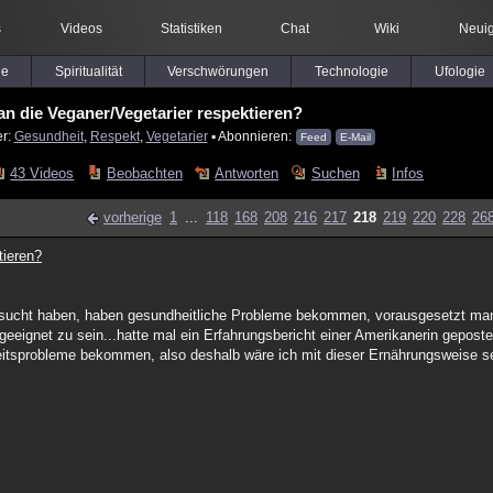
s
Videos
Statistiken
Chat
Wiki
Neuig
le
Spiritualität
Verschwörungen
Technologie
Ufologie
n die Veganer/Vegetarier respektieren?
er:
Gesundheit
,
Respekt
,
Vegetarier
▪ Abonnieren:
Feed
E-Mail
43 Videos
Beobachten
Antworten
Suchen
Infos
vorherige
1
...
118
168
208
216
217
218
219
220
228
26
tieren?
rsucht haben, haben gesundheitliche Probleme bekommen, vorausgesetzt man 
geeignet zu sein...hatte mal ein Erfahrungsbericht einer Amerikanerin gepostet
itsprobleme bekommen, also deshalb wäre ich mit dieser Ernährungsweise seh