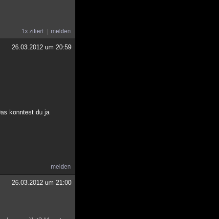
1x zitiert
melden
26.03.2012 um 20:59
Das konntest du ja
melden
26.03.2012 um 21:00