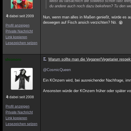
willst du tatsächlich die sowieso schon fast le
du andere auch noch dazu bekehren? Tu den wel
dabei seit 2009
Nun, wenn man alles in Maßen genießt, würde es au
deswegen auf Fisch ansich verzichten? Nö.
Profil anzeigen
Private Nachricht
Link kopieren
Lesezeichen setzen
Warum sollte man die Veganer/Vegetarier respek
shionoro
@CosmicQueen
Ein KOnzern wird, bei ausreichender Nachfrage, i
Ansonsten würde der KOnzern früher oder später vo
dabei seit 2008
Profil anzeigen
Private Nachricht
Link kopieren
Lesezeichen setzen