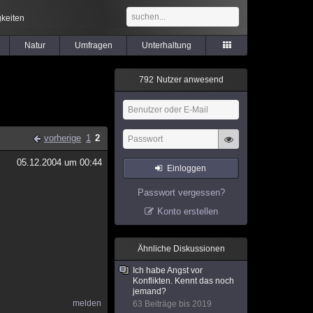
keiten
Natur
Umfragen
Unterhaltung
7
9
2
Nutzer anwesend
vorherige
1
2
05.12.2004 um 00:44
Einloggen
Passwort vergessen?
Konto erstellen
Ähnliche Diskussionen
Ich habe Angst vor
Konflikten. Kennt das noch
jemand?
melden
63 Beiträge bis 2019