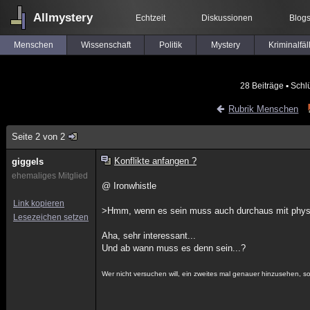
Allmystery
Echtzeit
Diskussionen
Blog
Menschen
Wissenschaft
Politik
Mystery
Kriminalfäl
28 Beiträge
▪ Schl
Rubrik Menschen
Seite 2 von 2
Konflikte anfangen ?
giggels
ehemaliges Mitglied
@ Ironwhistle
Link kopieren
>Hmm, wenn es sein muss auch durchaus mit phys
Lesezeichen setzen
Aha, sehr interessant...
Und ab wann muss es denn sein...?
Wer nicht versuchen will, ein zweites mal genauer hinzusehen, sol