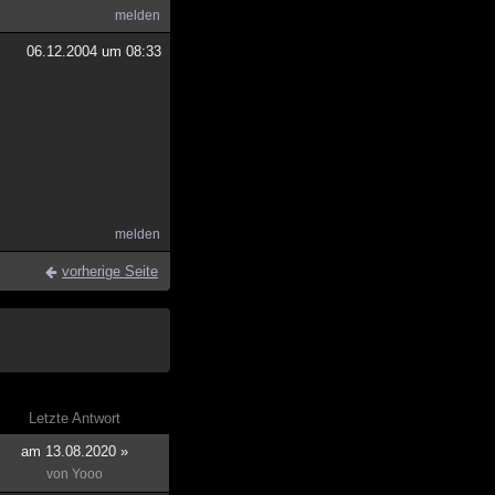
melden
06.12.2004 um 08:33
melden
vorherige Seite
Letzte Antwort
am 13.08.2020 »
von
Yooo