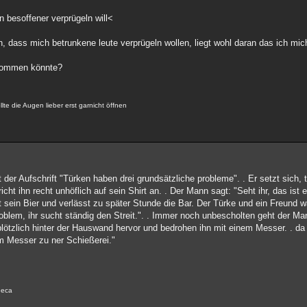
in besoffener verprügeln will<
on, dass mich betrunkene leute verprügeln wollen, liegt wohl daran das ich mic
i kommen könnte?
lte die Augen lieber erst garnicht öffnen
 der Aufschrift "Türken haben drei grundsätzliche probleme". . Er setzt sich, t
icht ihn recht unhöflich auf sein Shirt an. . Der Mann sagt: "Seht ihr, das ist 
t sein Bier und verlässt zu später Stunde die Bar. Der Türke und ein Freund wa
roblem, ihr sucht ständig den Streit.". . Immer noch unbescholten geht der M
lötzlich hinter der Hauswand hervor und bedrohen ihn mit einem Messer. . d
nem Messer zu ner Schießerei."
eneca