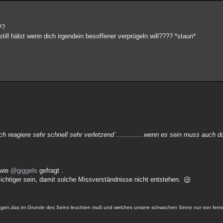
??
ill hälst wenn dich irgendein besoffener verprügeln will???? *staun*
...ich reagiere sehr schnell sehr verletzend´..............wenn es sein muss auch
 wie
@giggels
gefragt .
rsichtiger sein, damit solche Missverständnisse nicht entstehen.
 tragen,das im Grunde des Seins leuchten muß und welches unsere schwachen Sinne nur von fer