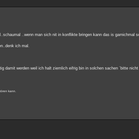
l..schaumal ..wenn man sich nit in konflikte bringen kann das is garnichmal so
n..denk ich mal.
ig damit werden weil ich halt ziemlich eifrig bin in solchen sachen ´bitte nich
stören kann.