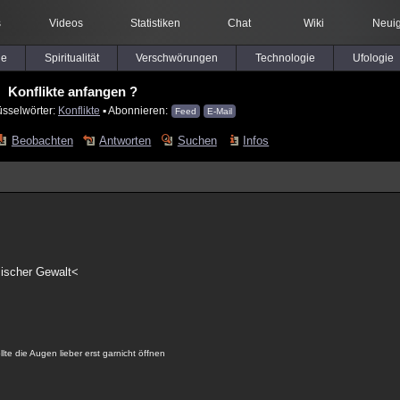
s
Videos
Statistiken
Chat
Wiki
Neuig
le
Spiritualität
Verschwörungen
Technologie
Ufologie
Konflikte anfangen ?
üsselwörter:
Konflikte
▪ Abonnieren:
Feed
E-Mail
Beobachten
Antworten
Suchen
Infos
ischer Gewalt<
lte die Augen lieber erst garnicht öffnen