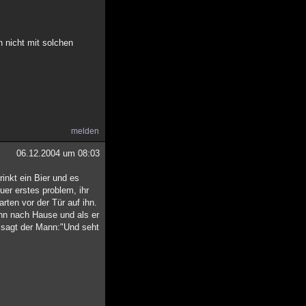
h nicht mit solchen
melden
06.12.2004 um 08:03
rinkt ein Bier und es
euer erstes problem, ihr
rten vor der Tür auf ihn.
ann nach Hause und als er
a sagt der Mann:"Und seht