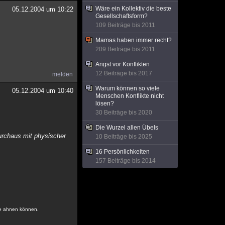
Wäre ein Kollektiv die beste
05.12.2004 um 10:22
Gesellschaftsform?
109 Beiträge bis 2011
Mamas haben immer recht?
209 Beiträge bis 2011
Angst vor Konflikten
12 Beiträge bis 2017
melden
Warum können so viele
05.12.2004 um 10:40
Menschen Konflikte nicht
lösen?
30 Beiträge bis 2020
Die Wurzel allen Übels
 durchaus mit physischer
10 Beiträge bis 2025
16 Persönlichkeiten
157 Beiträge bis 2014
ne ahnen können.