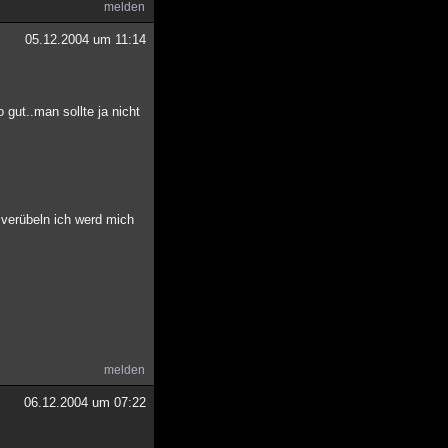
melden
05.12.2004 um 11:14
 gut..man sollte ja nicht
t verübeln ich werd mich
melden
06.12.2004 um 07:22