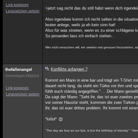
Link kopieren
>jetzt sag nicht das du still hälst wenn dich irgende
Lesezeichen setzen
Also irgendwie komm ich recht selten in die situati
leuten anlege, weils ja eh kein sinn hat!
Also für was streiten, wenn es zu einer schlägere
So jemanden lass ich einfach stehen...
Wer nicht versuchen will, ein zweites mal genauer hinzusehen, sol
Konflikte anfangen ?
thefallenangel
ehemaliges Mitglied
Kommt ein Mann in eine bar und trägt ein T-Shirt mit
dauert nicht lang, da steht ein Türke vor ihm und spr
Link kopieren
fühlt euch ständig angegriffen.". . .Der Mann genieß
Lesezeichen setzen
Da sagt der Mann: "Seht ihr, das ist euer zweites p
vor seiner Haustür steht, kommen die zwei Türken p
ihr, das ist euer drittes problem. Ihr kommt mit ei
*lo0ol*
"The day we fear as our last, is but the birthday of eternity." ~S