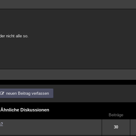
er nicht alle so.
neuen Beitrag verfassen
Ähnliche Diskussionen
Beiträge
n?
30