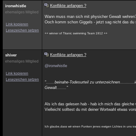
Konflikte anfangen ?
ironwhistle
ehemaliges Mitglied
Wann muss man sich mit physicher Gewalt wehren
Ooch komm schon Giggels - jetzt sag nicht das du st
Link kopieren
Lesezeichen setzen
++ winner of Titanic swimming Team 1912 ++
Konflikte anfangen ?
shiver
ehemaliges Mitglied
@ironwhistle
Link kopieren
Lesezeichen setzen
".......beinahe-Todesurteil zu unterzeichnen.........
Gewalt........"
Als ich das gelesen hab - hab ich mich das gleiche
Vielleicht solltest du mit deiner Wortwahl etwas vo
Ich glaube,dass wir einen Funken jenes ewigen Lichtes in uns