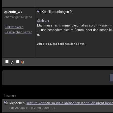
Konflikte anfangen ?
quentin_=3
ehemaliges Mitglied
@shiver
Man muss nicht immer gleich alles sofort wissen. <
Link kopieren
... und besonders hier im Forum, aber das sehen leid
Lesezeichen setzen
q.
Just let it go. The battle will soon be won.
Themen
Menschen:
Warum können so viele Menschen Konflikte nicht löse
Ldex97
am 11.08.2020, Seite:
1
2