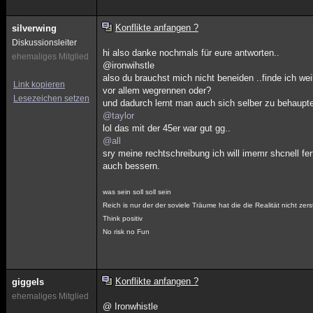
Konflikte anfangen ?
silverwing
Diskussionsleiter
hi also danke nochmals für eure antworten..
ehemaliges Mitglied
@ironwihstle
also du brauchst mich nicht beneiden ..finde ich wei
Link kopieren
vor allem wegrennen oder?
Lesezeichen setzen
und dadurch lernt man auch sich selber zu behaupte
@taylor
lol das mit der 45er war gut gg..
@all
sry meine rechtschreibung ich will imemr shcnell fert
auch bessern.
was sein soll soll sein
Reich is nur der der soviele Träume hat die die Realität nicht zer
Think positiv
No risk no Fun
Konflikte anfangen ?
giggels
ehemaliges Mitglied
@ Ironwhistle