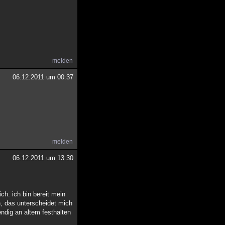
melden
06.12.2011 um 00:37
melden
06.12.2011 um 13:30
ch. ich bin bereit mein
n, das unterscheidet mich
endig an altem festhalten