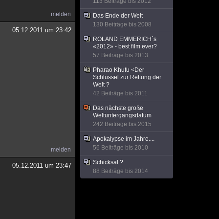
113 Beiträge bis 2012
melden
Das Ende der Welt
130 Beiträge bis 2008
05.12.2011 um 23:42
ROLAND EMMERICH´s
«2012» - best film ever?
57 Beiträge bis 2013
Pharao Khufu <Der
Schlüssel zur Rettung der
Welt ?
42 Beiträge bis 2011
Das nächste große
Weltuntergangsdatum
242 Beiträge bis 2015
Apokalypse im Jahre....
56 Beiträge bis 2010
melden
Schicksal ?
05.12.2011 um 23:47
88 Beiträge bis 2014