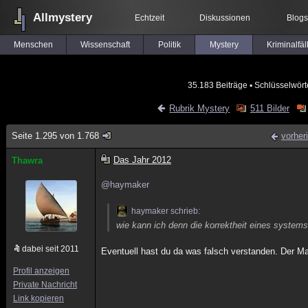
Allmystery
Echtzeit
Diskussionen
Blogs
Menschen
Wissenschaft
Politik
Mystery
Kriminalfäl
35.183 Beiträge
▪ Schlüsselwört
Rubrik Mystery
511 Bilder
Seite 1.295 von 1.768
vorher
Das Jahr 2012
Thawra
@haymaker
haymaker schrieb:
wie kann ich denn die korrektheit eines system
dabei seit 2011
Eventuell hast du da was falsch verstanden. Der Ma
Profil anzeigen
Private Nachricht
Link kopieren