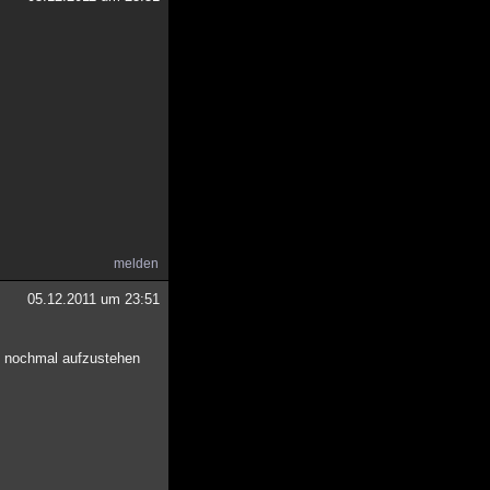
melden
05.12.2011 um 23:51
ck nochmal aufzustehen