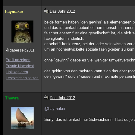
Das Jahr 2012
haymaker
beide formen haben "den gewinn" als elementaren be
und das ist einfach ueberholt. ein mensch mit einem
falscher ansatz fuer eine gesellschaft ist, die sich
faehigkeiten hinderlich.
er schafft konkurenz, bei der jeder sein wissen v
um an hochentwickelte soziale faehigkeiten zu 
dabei seit 2011
Profil anzeigen
ohne "gewinn" gaebe es viel weniger umweltverschm
Private Nachricht
das gehirn von den meisten kann sich das aber (noch
Link kopieren
den "gewinn" durch "wissen und maximale persoenlich
Lesezeichen setzen
Das Jahr 2012
Thawra
@haymaker
Sorry, das ist einfach nur Schwachsinn. Hast du je 