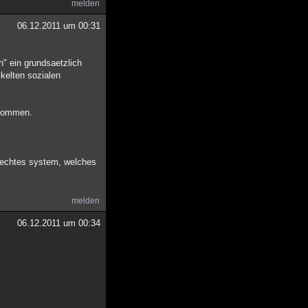
melden
06.12.2011 um 00:31
n" ein grundsaetzlich
ckelten sozialen
 kommen.
erechtes system, welches
melden
06.12.2011 um 00:34