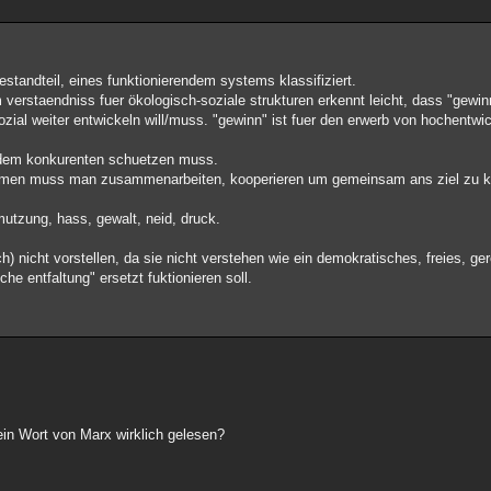
standteil, eines funktionierendem systems klassifiziert.
 verstaendniss fuer ökologisch-soziale strukturen erkennt leicht, dass "gewin
 sozial weiter entwickeln will/muss. "gewinn" ist fuer den erwerb von hochentwi
or dem konkurenten schuetzen muss.
kommen muss man zusammenarbeiten, kooperieren um gemeinsam ans ziel zu
utzung, hass, gewalt, neid, druck.
) nicht vorstellen, da sie nicht verstehen wie ein demokratisches, freies, g
e entfaltung" ersetzt fuktionieren soll.
ein Wort von Marx wirklich gelesen?