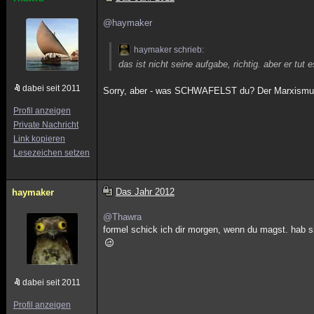
@haymaker
haymaker schrieb:
das ist nicht seine aufgabe, richtig. aber er tut e
dabei seit 2011
Sorry, aber - was SCHWAFELST du? Der Marxismus b
Profil anzeigen
Private Nachricht
Link kopieren
Lesezeichen setzen
Das Jahr 2012
haymaker
@Thawra
formel schick ich dir morgen, wenn du magst. hab s
dabei seit 2011
Profil anzeigen