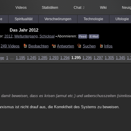
Videos
Statistiken
Chat
Wiki
Neuig
2
le
Spiritualität
Verschwörungen
Technologie
Ufologie
Das Jahr 2012
er:
2012
,
Weltuntergang
,
Schicksal
▪ Abonnieren:
Feed
E-Mail
249 Videos
Beobachten
Antworten
Suchen
Infos
ige
1
...
1.195
1.245
1.285
1.293
1.294
1.295
1.296
1.297
1.305
1.345
1.
s damit beweisen, dass es krisen (armut etc.) und ueberschusszeiten (sinnlos
rxismus ist nicht drauf aus, die Korrektheit des Systems zu beweisen.