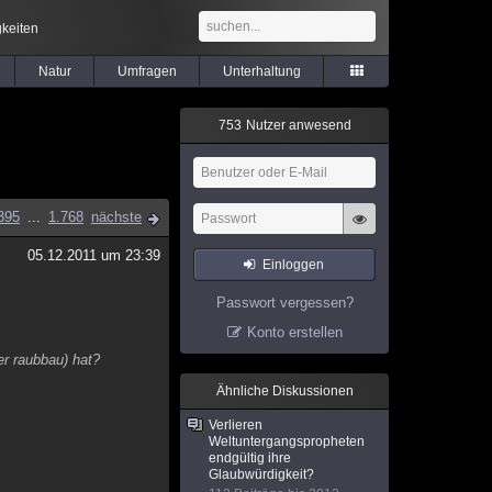
keiten
Natur
Umfragen
Unterhaltung
7
5
3
Nutzer anwesend
395
...
1.768
nächste
05.12.2011 um 23:39
Einloggen
Passwort vergessen?
Konto erstellen
er raubbau) hat?
Ähnliche Diskussionen
Verlieren
Weltuntergangspropheten
endgültig ihre
Glaubwürdigkeit?