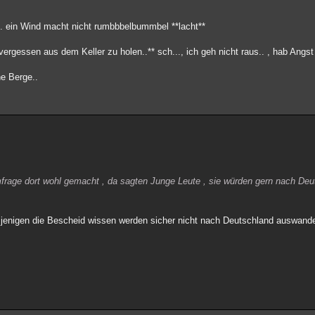
ch.. ein Wind macht nicht rumbbbelbummbel **lacht**
 vergessen aus dem Keller zu holen..** sch..., ich geh nicht raus.. , hab Angst 
he Berge..
frage dort wohl gemacht , da sagten Junge Leute , sie würden gern nach Deut
 jenigen die Bescheid wissen werden sicher nicht nach Deutschland auswand