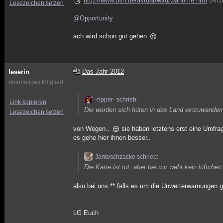
http://www.bsh.de/aktdat/wvd/wahome.htm
(Arc
Lesezeichen setzen
@Opportunity
ach wird schon gut gehen
Das Jahr 2012
leserin
ehemaliges Mitglied
-ripper- schrieb:
Link kopieren
Die werden sich hüten in das Land einzuwandern
Lesezeichen setzen
von Wegen..
sie haben letztens erst eine Umfra
es gehe hier ihnen besser..
Jantoschzacke schrieb:
Die Karte ist rot, aber bei mir weht kein lüftchen
also bei uns ** falls es um die Unwetterwarnungen geh
LG Euch