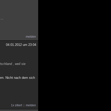
...
melden
04.01.2012 um 23:04
schland , weil sie
ern. Nicht nach dem sich
1x zitiert
melden