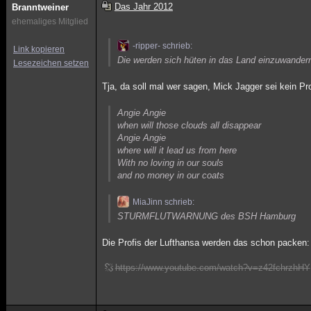
Das Jahr 2012
Branntweiner
ehemaliges Mitglied
-ripper- schrieb:
Link kopieren
Die werden sich hüten in das Land einzuwandern
Lesezeichen setzen
Tja, da soll mal wer sagen, Mick Jagger sei kein P
Angie Angie
when will those clouds all disappear
Angie Angie
where will it lead us from here
With no loving in our souls
and no money in our coats
MiaJinn schrieb:
STURMFLUTWARNUNG des BSH Hamburg
Die Profis der Lufthansa werden das schon packen:
https://www.youtube.com/watch?v=z42fchrzhHY