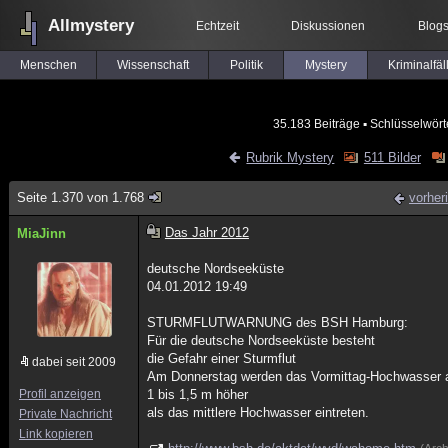
Allmystery
Echtzeit
Diskussionen
Blog
Menschen
Wissenschaft
Politik
Mystery
Kriminalfäl
35.183 Beiträge
▪ Schlüsselwört
Rubrik Mystery
511 Bilder
Seite 1.370 von 1.768
vorher
Das Jahr 2012
MiaJinn
deutsche Nordseeküste
04.01.2012 19:49
STURMFLUTWARNUNG des BSH Hamburg:
Für die deutsche Nordseeküste besteht
die Gefahr einer Sturmflut
dabei seit 2009
Am Donnerstag werden das Vormittag-Hochwasser 
Profil anzeigen
1 bis 1,5 m höher
als das mittlere Hochwasser eintreten.
Private Nachricht
Link kopieren