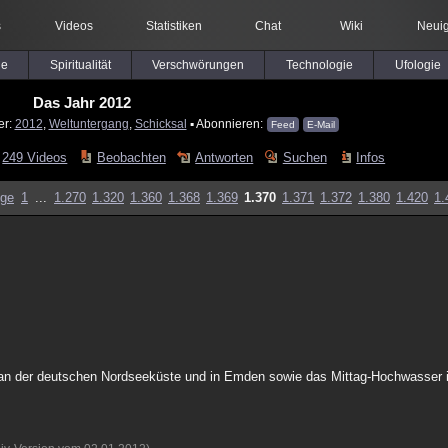
s
Videos
Statistiken
Chat
Wiki
Neuig
le
Spiritualität
Verschwörungen
Technologie
Ufologie
Das Jahr 2012
er:
2012
,
Weltuntergang
,
Schicksal
▪ Abonnieren:
Feed
E-Mail
249 Videos
Beobachten
Antworten
Suchen
Infos
ige
1
...
1.270
1.320
1.360
1.368
1.369
1.370
1.371
1.372
1.380
1.420
1.
an der deutschen Nordseeküste und in Emden sowie das Mittag-Hochwasser