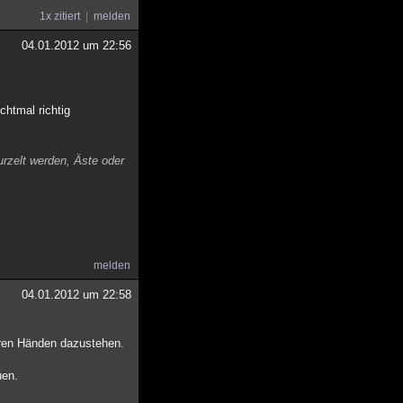
1x zitiert
melden
04.01.2012 um 22:56
chtmal richtig
zelt werden, Äste oder
melden
04.01.2012 um 22:58
eren Händen dazustehen.
uen.