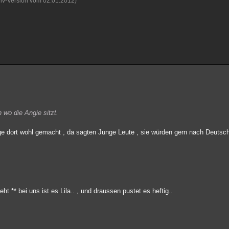
hiv-Version vom 02.01.2012)
 wo die Angie sitzt.
ge dort wohl gemacht , da sagten Junge Leute , sie würden gern nach Deutschl
.
t ** bei uns ist es Lila.. , und draussen pustet es heftig..