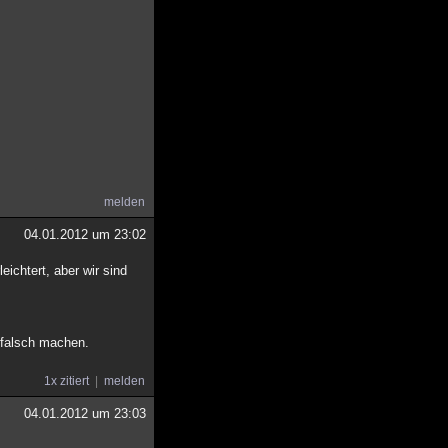
melden
04.01.2012 um 23:02
ichtert, aber wir sind
 falsch machen.
1x zitiert
melden
04.01.2012 um 23:03