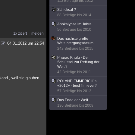
113 Beiträge bis 2012
Schicksal ?
88 Beiträge bis 2014
Apokalypse im Jahre....
56 Beiträge bis 2010
1x zitiert
melden
Das nächste große
04.01.2012 um 22:54
Weltuntergangsdatum
242 Beiträge bis 2015
Pharao Khufu <Der
Schlüssel zur Rettung der
Welt ?
42 Beiträge bis 2011
and , weil sie glauben
ROLAND EMMERICH´s
«2012» - best film ever?
57 Beiträge bis 2013
Das Ende der Welt
130 Beiträge bis 2008