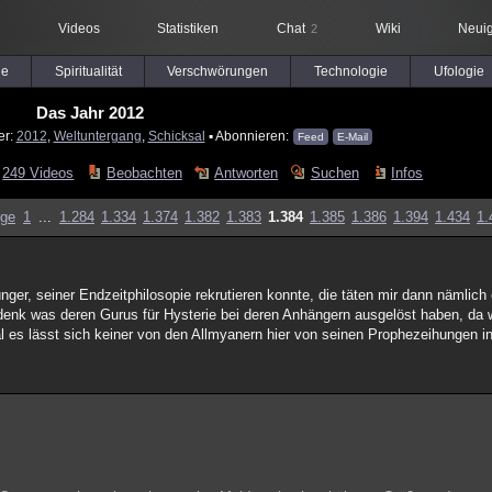
Videos
Statistiken
Chat
Wiki
Neuig
2
le
Spiritualität
Verschwörungen
Technologie
Ufologie
Das Jahr 2012
er:
2012
,
Weltuntergang
,
Schicksal
▪ Abonnieren:
Feed
E-Mail
249 Videos
Beobachten
Antworten
Suchen
Infos
ige
1
...
1.284
1.334
1.374
1.382
1.383
1.384
1.385
1.386
1.394
1.434
1.
nger, seiner Endzeitphilosopie rekrutieren konnte, die täten mir dann nämlich 
edenk was deren Gurus für Hysterie bei deren Anhängern ausgelöst haben, da 
mal es lässt sich keiner von den Allmyanern hier von seinen Prophezeihungen in