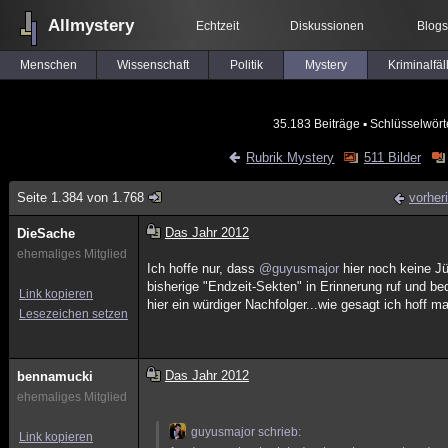
Allmystery
Echtzeit
Diskussionen
Blogs
Menschen
Wissenschaft
Politik
Mystery
Kriminalfäl
35.183 Beiträge
▪ Schlüsselwört
Rubrik Mystery
511 Bilder
Seite 1.384 von 1.768
vorher
Das Jahr 2012
DieSache
ehemaliges Mitglied
Ich hoffe nur, dass
@guyusmajor
hier noch keine Jü
bisherige "Endzeit-Sekten" in Erinnerung ruf und b
Link kopieren
hier ein würdiger Nachfolger...wie gesagt ich hoff 
Lesezeichen setzen
Das Jahr 2012
bennamucki
ehemaliges Mitglied
guyusmajor schrieb:
Link kopieren