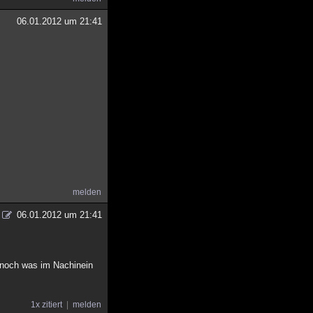
06.01.2012 um 21:41
melden
06.01.2012 um 21:41
a noch was im Nachinein
1x zitiert
melden