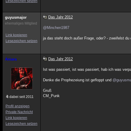
Lesezeichen setzen
Das Jahr 2012
guyusmajor
ehemaliges Mitglied
@Minchen1987
Link kopieren
ja das steht doch außer Frage, oder? - zweifelst du
Lesezeichen setzen
Das Jahr 2012
Aniara
Ist was passiert, ist was passiert, hab ich was verp
Denke die Prophezeiung ist gefloppt und
@guyusma
Gruß
CM_Punk
dabei seit 2011
Profil anzeigen
Private Nachricht
Link kopieren
Lesezeichen setzen