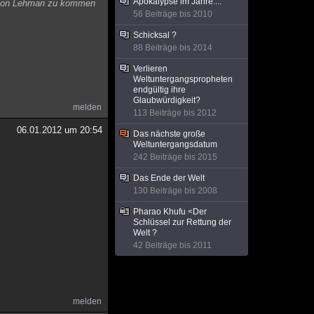
Apokalypse im Jahre....
g von Lehman zu kommen
56 Beiträge bis 2010
Schicksal ?
88 Beiträge bis 2014
Verlieren
Weltuntergangspropheten
endgültig ihre
Glaubwürdigkeit?
melden
113 Beiträge bis 2012
06.01.2012 um 20:54
Das nächste große
Weltuntergangsdatum
242 Beiträge bis 2015
Das Ende der Welt
130 Beiträge bis 2008
Pharao Khufu <Der
Schlüssel zur Rettung der
Welt ?
42 Beiträge bis 2011
melden