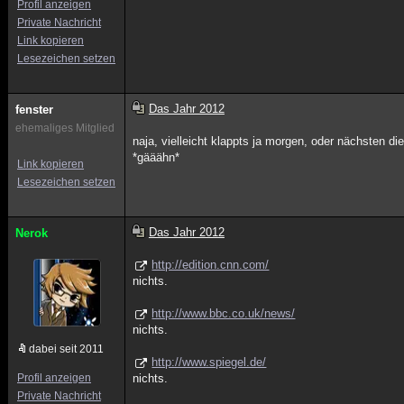
Profil anzeigen
Private Nachricht
Link kopieren
Lesezeichen setzen
Das Jahr 2012
fenster
ehemaliges Mitglied
naja, vielleicht klappts ja morgen, oder nächsten die
*gääähn*
Link kopieren
Lesezeichen setzen
Das Jahr 2012
Nerok
http://edition.cnn.com/
nichts.
http://www.bbc.co.uk/news/
nichts.
dabei seit 2011
http://www.spiegel.de/
Profil anzeigen
nichts.
Private Nachricht