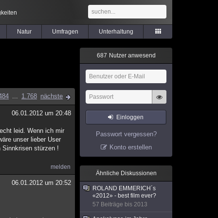
keiten
Natur
Umfragen
Unterhaltung
6
8
7
Nutzer anwesend
484
...
1.768
nächste
06.01.2012 um 20:48
Einloggen
echt leid. Wenn ich mir
Passwort vergessen?
wäre unser lieber User
Konto erstellen
 Sinnkrisen stürzen !
melden
Ähnliche Diskussionen
06.01.2012 um 20:52
ROLAND EMMERICH´s
«2012» - best film ever?
57 Beiträge bis 2013