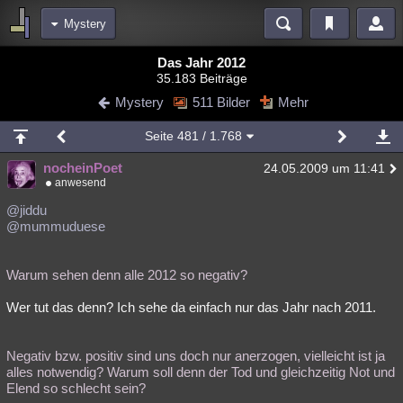
Mystery
Bereiche
Das Jahr 2012
35.183 Beiträge
Echtzeit
Diskussionen
Blogs
Videos
Statistiken
Mystery
511 Bilder
Mehr
Chat
Wiki
Neuigkeiten
Seite
481
/ 1.768
meine Rubriken
nocheinPoet
24.05.2009 um 11:41
Menschen
Wissenschaft
Politik
Mystery
Kriminalfälle
anwesend
Spiritualität
Verschwörungen
Technologie
Ufologie
@jiddu
@mummuduese
Natur
Umfragen
Unterhaltung
weitere Rubriken
Warum sehen denn alle 2012 so negativ?
Philosophie
Träume
Orte
Esoterik
Literatur
Wer tut das denn? Ich sehe da einfach nur das Jahr nach 2011.
Astronomie
Helpdesk
Gruppen
Gaming
Filme
Negativ bzw. positiv sind uns doch nur anerzogen, vielleicht ist ja
Musik
Clash
Verbesserungen
Allmystery
English
alles notwendig? Warum soll denn der Tod und gleichzeitig Not und
Elend so schlecht sein?
Übersichten