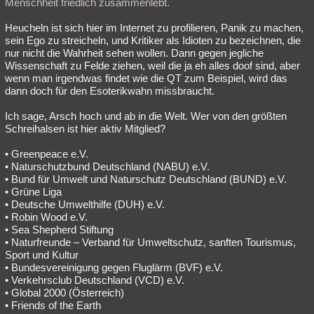
Menschheit friedlich zusammenlebt.
Heucheln ist sich hier im Internet zu profilieren, Panik zu machen,
sein Ego zu streicheln, und Kritiker als Idioten zu bezeichnen, die
nur nicht die Wahrheit sehen wollen. Dann gegen jegliche
Wissenschaft zu Felde ziehen, weil die ja eh alles doof sind, aber
wenn man irgendwas findet wie die QT zum Beispiel, wird das
dann doch für den Esoterikwahn missbraucht.
Ich sage, Arsch hoch und ab in die Welt. Wer von den größten
Schreihalsen ist hier aktiv Mitglied?
• Greenpeace e.V.
• Naturschutzbund Deutschland (NABU) e.V.
• Bund für Umwelt und Naturschutz Deutschland (BUND) e.V.
• Grüne Liga
• Deutsche Umwelthilfe (DUH) e.V.
• Robin Wood e.V.
• Sea Shepherd Stiftung
• Naturfreunde – Verband für Umweltschutz, sanften Tourismus,
Sport und Kultur
• Bundesvereinigung gegen Fluglärm (BVF) e.V.
• Verkehrsclub Deutschland (VCD) e.V.
• Global 2000 (Österreich)
• Friends of the Earth