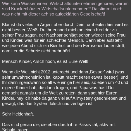
Wie kann Wasser einem Wirtschaftsunternehmen gehören, warum
sind Krankenhäuser Wirtschaftsunternehmen? Da stimmt doch
was nicht mit dieser ach so aufgeklärten Gesellschaft!
Klar ist da vieles im Argen, aber durch Dein rumheulen hier wird es
nicht besser. Weißt Du Ihr erinnert mich an einen Kerl der zu
seiner Frau sagen, der Nachbar schlägt schon wieder seine Frau
und Kinder, was für ein schlechter Mensch. Dann aber aufsteht
wie jeden Abend sich ein Bier holt und den Fernseher lauter stellt,
damit er die Schreie nicht mehr hört.
Mensch Kinder, Arsch hoch, es ist Eure Welt!
Wenn die Welt nicht 2012 untergeht und dann ‚Besser’ wird (was
sehr unwahrscheinlich ist, kaputt macht selten etwas besser), und
Ihr dann irgendwann so alt wie einige hier seid, so eben um 40 und
eigene Kinder hab, die dann fragen, und Papa was hast Du
gemacht damals um die Welt zu retten, dann sagt hier Euren
Kinder, hey ich habe da ganz viel auf Allmystery geschrieben und
gesagt, das das System falsch und verlogen ist.
Sehr Heldenhaft.
Das sind genau die, die eben durch ihre Passivität, aktiv mit
Schuld tragen.