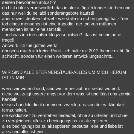
seinen bewohnern antust??
du bist dafür verantwortlich das in afrika täglich kinder sterben und
das nur weil du bei aldi sonderangebote kaufst!!
aber soweit denken tut weh- wie stalin so schön gesagt hat - "der
tod eines menschen ist eine tragödie- der tod von millionen
menschen ist nur eine statistik..
..und was ich tue außer klugzuscheißen?- das ist ne einfache
frage!!
Antwort: ich tue gottes werk!!
übrigens mach ich keine Panik- ich halte die 2012 theorie nicht für
schlecht, sondern für einen weiteren entwicklungsschritt..
______________
WIR SIND ALLE STERNENSTAUB-ALLES UM MICH HERUM
IST IN MIR.
wenn wir wütend sind, sind wir immer auf uns selbst wütend.
diese wut zeigt unsere angst vor dem was ist und lässt uns zornig
handeln.
dieses handeln dient nur einem zweck, uns von der wirklichkeit
fernzuhalten.
die wirklichkeit zu verstehen bedeutet, ohne zu urteilen und ohne
zu vergleichen, alles zu bedingungslos zu akzeptieren.
alles bedingungslos zu akzeptieren bedeutet liebe und liebe ist
alles und alles ist eins.