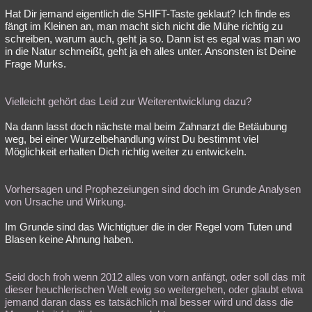
Hat Dir jemand eigentlich die SHIFT-Taste geklaut? Ich finde es
Besucht
Teilgenommen
Alle
Neue
Geschlossen
fängt im Kleinen an, man macht sich nicht die Mühe richtig zu
schreiben, warum auch, geht ja so. Dann ist es egal was man wo
Lesenswert
Schlüsselwörter
in die Natur schmeißt, geht ja eh alles unter. Ansonsten ist Deine
Frage Murks.
Vielleicht gehört das Leid zur Weiterentwicklung dazu?
Na dann lasst doch nächste mal beim Zahnarzt die Betäubung
weg, bei einer Wurzelbehandlung wirst Du bestimmt viel
Möglichkeit erhalten Dich richtig weiter zu entwickeln.
Vorhersagen und Prophezeiungen sind doch im Grunde Analysen
von Ursache und Wirkung.
Im Grunde sind das Wichtigtuer die in der Regel vom Tuten und
Blasen keine Ahnung haben.
Seid doch froh wenn 2012 alles von vorn anfängt, oder soll das mit
dieser heuchlerischen Welt ewig so weitergehen, oder glaubt etwa
jemand daran dass es tatsächlich mal besser wird und dass die