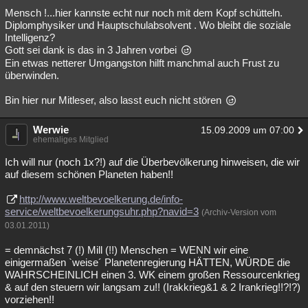
Mensch !...hier kannste echt nur noch mit dem Kopf schütteln.
Diplomphysiker und Hauptschulabsolvent . Wo bleibt die soziale
Intelligenz?
Gott sei dank is das in 3 Jahren vorbei
Ein etwas netterer Umgangston hilft manchmal auch Frust zu
überwinden.
Bin hier nur Mitleser, also lasst euch nicht stören
Werwie
15.09.2009 um 07:00
ehemaliges Mitglied
Ich will nur (noch 1x?!) auf die Überbevölkerung hinweisen, die wir
auf diesem schönen Planeten haben!!
http://www.weltbevoelkerung.de/info-
service/weltbevoelkerungsuhr.php?navid=3
(Archiv-Version vom
03.01.2011)
= demnächst 7 (!) Mill (!!) Menschen = WENN wir eine
einigermaßen `weise´ Planetenregierung HÄTTEN, WÜRDE die
WAHRSCHEINLICH einen 3. WK einem großen Ressourcenkrieg
& auf den steuern wir langsam zu!! (Irakkrieg&1 & 2 Irankrieg!!?!?)
vorziehen!!