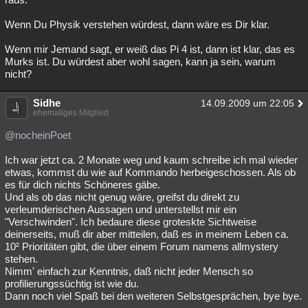
Wenn Du Physik verstehen würdest, dann wäre es Dir klar.
Wenn mir Jemand sagt, er weiß das Pi 4 ist, dann ist klar, das es
Murks ist. Du würdest aber wohl sagen, kann ja sein, warum
nicht?
Sidhe
14.09.2009 um 22:05
ehemaliges Mitglied
@nocheinPoet
Ich war jetzt ca. 2 Monate weg und kaum schreibe ich mal wieder
etwas, kommst du wie auf Kommando herbeigeschossen. Als ob
es für dich nichts Schöneres gäbe.
Und als ob das nicht genug wäre, greifst du direkt zu
verleumderischen Aussagen und unterstellst mir ein
"Verschwinden". Ich bedaure diese groteskte Sichtweise
deinerseits, muß dir aber mitteilen, daß es in meinem Leben ca.
10² Prioritäten gibt, die über einem Forum namens allmystery
stehen.
Nimm' einfach zur Kenntnis, daß nicht jeder Mensch so
profilierungssüchtig ist wie du.
Dann noch viel Spaß bei den weiteren Selbstgesprächen, bye bye.