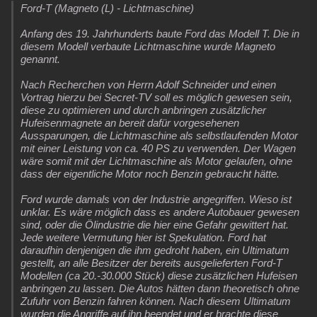
Ford-T (Magneto (L) - Lichtmaschine)
Anfang des 19. Jahrhunderts baute Ford das Modell T. Die in
diesem Modell verbaute Lichtmaschine wurde Magneto
genannt.
Nach Recherchen von Herrn Adolf Schneider und einen
Vortrag hierzu bei Secret-TV soll es möglich gewesen sein,
diese zu optimieren und durch anbringen zusätzlicher
Hufeisenmagnete an bereit dafür vorgesehenen
Aussparungen, die Lichtmaschine als selbstlaufenden Motor
mit einer Leistung von ca. 40 PS zu verwenden. Der Wagen
wäre somit mit der Lichtmaschine als Motor gelaufen, ohne
dass der eigentliche Motor noch Benzin gebraucht hätte.
Ford wurde damals von der Industrie angegriffen. Wieso ist
unklar. Es wäre möglich dass es andere Autobauer gewesen
sind, oder die Ölindustrie die hier eine Gefahr gewittert hat.
Jede weitere Vermutung hier ist Spekulation. Ford hat
daraufhin denjenigen die ihm gedroht haben, ein Ultimatum
gestellt, an alle Besitzer der bereits ausgelieferten Ford-T
Modellen (ca 20.-30.000 Stück) diese zusätzlichen Hufeisen
anbringen zu lassen. Die Autos hätten dann theoretisch ohne
Zufuhr von Benzin fahren können. Nach diesem Ultimatum
wurden die Angriffe auf ihn beendet und er brachte diese