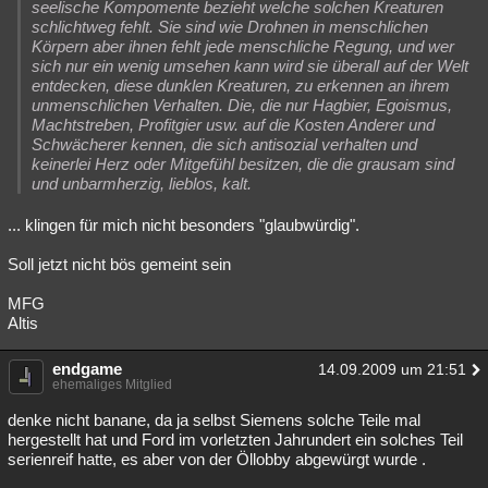
seelische Kompomente bezieht welche solchen Kreaturen
Besucht
Teilgenommen
Alle
Neue
Geschlossen
schlichtweg fehlt. Sie sind wie Drohnen in menschlichen
Körpern aber ihnen fehlt jede menschliche Regung, und wer
sich nur ein wenig umsehen kann wird sie überall auf der Welt
Lesenswert
Schlüsselwörter
entdecken, diese dunklen Kreaturen, zu erkennen an ihrem
unmenschlichen Verhalten. Die, die nur Hagbier, Egoismus,
Machtstreben, Profitgier usw. auf die Kosten Anderer und
Schwächerer kennen, die sich antisozial verhalten und
keinerlei Herz oder Mitgefühl besitzen, die die grausam sind
und unbarmherzig, lieblos, kalt.
... klingen für mich nicht besonders "glaubwürdig".
Soll jetzt nicht bös gemeint sein
MFG
Altis
endgame
14.09.2009 um 21:51
ehemaliges Mitglied
denke nicht banane, da ja selbst Siemens solche Teile mal
hergestellt hat und Ford im vorletzten Jahrundert ein solches Teil
serienreif hatte, es aber von der Öllobby abgewürgt wurde .