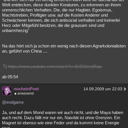
Welt entdecken, diese dunklen Kreaturen, zu erkennen an ihrem
unmenschlichen Verhalten. Die, die nur Hagbier, Egoismus,
Machtstreben, Profitgier usw. auf die Kosten Anderer und
Schwächerer kennen, die sich antisozial verhalten und keinerlei
Herz oder Mitgefühl besitzen, die die grausam sind und
unbarmherzig"
Na das hört sich ja schon ein wenig nach diesen Agrarkolonialisten
an, geführt von China ....
https://www.youtube.com/watch?v=3UE5AnzjRqw
ab 05:54
nocheinPoet
14.09.2009 um 22:03
anwesend
@endgame
Ja, und auf dem Mond waren wir auch nicht, und die Maya haben
auch recht. Dazu fällt mir nur ein, Naivität ist ohne Grenzen. Ein
Magnet ist ebenso wie eine Feder und da kommt keine Energie
raus.