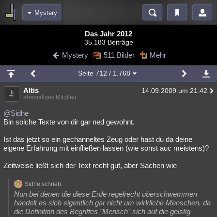
Mystery
Bereiche
Das Jahr 2012
35.183 Beiträge
Echtzeit
Diskussionen
Blogs
Videos
Statistiken
Mystery
511 Bilder
Mehr
Chat
Wiki
Neuigkeiten
Seite
712
/ 1.768
meine Rubriken
Altis
14.09.2009 um 21:42
Menschen
Wissenschaft
Politik
Mystery
Kriminalfälle
ehemaliges Mitglied
Spiritualität
Verschwörungen
Technologie
Ufologie
@Sidhe
Bin solche Texte von dir gar ned gewohnt.
Natur
Umfragen
Unterhaltung
Ist das jetzt so ein gechanneltes Zeug oder hast du da deine
weitere Rubriken
eigene Erfahrung mit einfließen lassen (wie sonst auc meistens)?
Philosophie
Träume
Orte
Esoterik
Literatur
Zeitweise ließt sich der Text recht gut, aber Sachen wie
Astronomie
Helpdesk
Gruppen
Gaming
Filme
Sidhe schrieb:
Nun bei denen die diese Erde regelrecht überschwemmen
Musik
Clash
Verbesserungen
Allmystery
English
handelt es sich eigentlich gar nicht um wirkliche Menschen, da
die Definition des Begriffes "Mensch" sich auf die geistig-
Übersichten