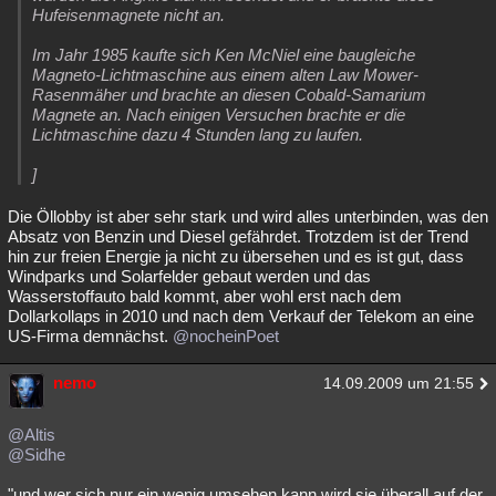
Hufeisenmagnete nicht an.
Im Jahr 1985 kaufte sich Ken McNiel eine baugleiche
Magneto-Lichtmaschine aus einem alten Law Mower-
Rasenmäher und brachte an diesen Cobald-Samarium
Magnete an. Nach einigen Versuchen brachte er die
Lichtmaschine dazu 4 Stunden lang zu laufen.
]
Die Öllobby ist aber sehr stark und wird alles unterbinden, was den
Absatz von Benzin und Diesel gefährdet. Trotzdem ist der Trend
hin zur freien Energie ja nicht zu übersehen und es ist gut, dass
Windparks und Solarfelder gebaut werden und das
Wasserstoffauto bald kommt, aber wohl erst nach dem
Dollarkollaps in 2010 und nach dem Verkauf der Telekom an eine
US-Firma demnächst.
@nocheinPoet
nemo
14.09.2009 um 21:55
@Altis
@Sidhe
"und wer sich nur ein wenig umsehen kann wird sie überall auf der