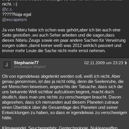
nicht. :-)
@c.c.
?????Naja egal
@escapeism
Ja von Nibiru habe ich schon was gehört,aber ich bin auch eine
Seite gestoßen ,wo auch Seher arbeiten und die sagen,dass
dieses Nibiriu Zeugs sowie ein paar andere Sachen für Verwirrung
sorgen sollen ,damit keiner weiß was 2012 wirklich passiert und
immer mehr Leute die Sache nicht mehr ernst nehmen.
Stephanie77
02.11.2009 um 23:23
ehemaliges Mitglied
Ob von irgendetwas abgelenkt werden soll, weiß ich nicht. Aber
genau genommen, ist das ja nicht nötig, denn die Seelenruhe, die
wir Menschen beweisen, angesichts der Tatsache, dass sich die
uns bekannte Welt sichtbar aufzulösen beginnt, macht doch
deutlich, dass man uns nichts zu verschweigen braucht. Davon
abgesehen, dass ich niemanden aud diesem Planeten zutraue
einen Überblick über die Gesamtlage des Planeten und seiner
Entwicklungen zu haben, so dass er irgendetwas zu verschweigen
hätte.
Klimawandel, Seuchengefahr, Gentechnologie, Nuklearwaffen,