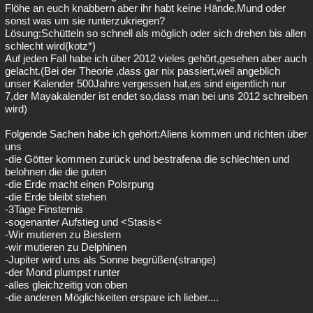
Flöhe an euch knabbern aber ihr habt keine Hände,Mund oder
sonst was um sie runterzukriegen?
Lösung:Schütteln so schnell als möglich oder sich drehen bis allen
schlecht wird(kotz*)
Auf jeden Fall habe ich über 2012 vieles gehört,gesehen aber auch
gelacht.(Bei der Theorie ,dass gar nix passiert,weil angeblich
unser Kalender 500Jahre vergessen hat,es sind eigentlich nur
7,der Mayakalender ist endet so,dass man bei uns 2012 schreiben
wird)
Folgende Sachen habe ich gehört:Aliens kommen und richten über
uns
-die Götter kommen zurück und bestrafena die schlechten und
belohnen die die guten
-die Erde macht einen Polsrpung
-die Erde bleibt stehen
-3Tage Finsternis
-sogenanter Aufstieg und <Stasis<
-Wir mutieren zu Biestern
-wir mutieren zu Delphinen
-Jupiter wird uns als Sonne begrüßen(strange)
-der Mond plumpst runter
-alles gleichzeitig von oben
-die anderen Möglichkeiten erspare ich lieber....