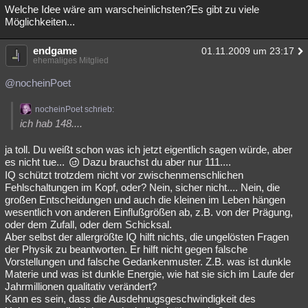
Welche Idee wäre am warscheinlichsten?Es gibt zu viele
Möglichkeiten...
endgame
01.11.2009 um 23:17
ehemaliges Mitglied
@nocheinPoet
nocheinPoet schrieb:
ich hab 148....
ja toll. Du weißt schon was ich jetzt eigentlich sagen würde, aber
es nicht tue...
Dazu brauchst du aber nur 111....
IQ schützt trotzdem nicht vor zwischenmenschlichen
Fehlschaltungen im Kopf, oder? Nein, sicher nicht.... Nein, die
großen Entscheidungen und auch die kleinen im Leben hängen
wesentlich von anderen Einflußgrößen ab, z.B. von der Prägung,
oder dem Zufall, oder dem Schicksal.
Aber selbst der allergrößte IQ hilft nichts, die ungelösten Fragen
der Physik zu beantworten. Er hilft nicht gegen falsche
Vorstellungen und falsche Gedankenmuster. Z.B. was ist dunkle
Materie und was ist dunkle Energie, wie hat sie sich im Laufe der
Jahrmillionen qualitativ verändert?
Kann es sein, dass die Ausdehnugsgeschwindigkeit des