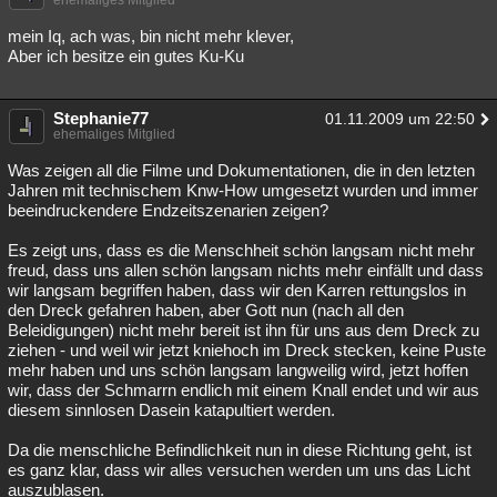
ehemaliges Mitglied
Besucht
Teilgenommen
Alle
Neue
Geschlossen
mein Iq, ach was, bin nicht mehr klever,
Aber ich besitze ein gutes Ku-Ku
Lesenswert
Schlüsselwörter
Stephanie77
01.11.2009 um 22:50
ehemaliges Mitglied
Was zeigen all die Filme und Dokumentationen, die in den letzten
Jahren mit technischem Knw-How umgesetzt wurden und immer
beeindruckendere Endzeitszenarien zeigen?
Es zeigt uns, dass es die Menschheit schön langsam nicht mehr
freud, dass uns allen schön langsam nichts mehr einfällt und dass
wir langsam begriffen haben, dass wir den Karren rettungslos in
den Dreck gefahren haben, aber Gott nun (nach all den
Beleidigungen) nicht mehr bereit ist ihn für uns aus dem Dreck zu
ziehen - und weil wir jetzt kniehoch im Dreck stecken, keine Puste
mehr haben und uns schön langsam langweilig wird, jetzt hoffen
wir, dass der Schmarrn endlich mit einem Knall endet und wir aus
diesem sinnlosen Dasein katapultiert werden.
Da die menschliche Befindlichkeit nun in diese Richtung geht, ist
es ganz klar, dass wir alles versuchen werden um uns das Licht
auszublasen.