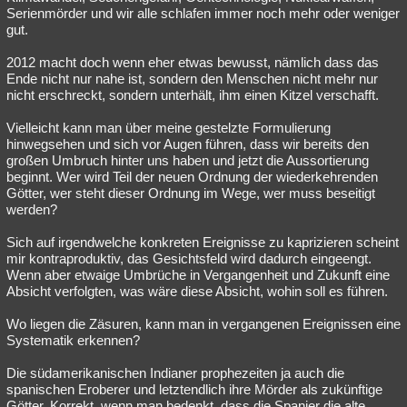
Serienmörder und wir alle schlafen immer noch mehr oder weniger
gut.
2012 macht doch wenn eher etwas bewusst, nämlich dass das
Ende nicht nur nahe ist, sondern den Menschen nicht mehr nur
nicht erschreckt, sondern unterhält, ihm einen Kitzel verschafft.
Vielleicht kann man über meine gestelzte Formulierung
hinwegsehen und sich vor Augen führen, dass wir bereits den
großen Umbruch hinter uns haben und jetzt die Aussortierung
beginnt. Wer wird Teil der neuen Ordnung der wiederkehrenden
Götter, wer steht dieser Ordnung im Wege, wer muss beseitigt
werden?
Sich auf irgendwelche konkreten Ereignisse zu kaprizieren scheint
mir kontraproduktiv, das Gesichtsfeld wird dadurch eingeengt.
Wenn aber etwaige Umbrüche in Vergangenheit und Zukunft eine
Absicht verfolgten, was wäre diese Absicht, wohin soll es führen.
Wo liegen die Zäsuren, kann man in vergangenen Ereignissen eine
Systematik erkennen?
Die südamerikanischen Indianer prophezeiten ja auch die
spanischen Eroberer und letztendlich ihre Mörder als zukünftige
Götter. Korrekt, wenn man bedenkt, dass die Spanier die alte