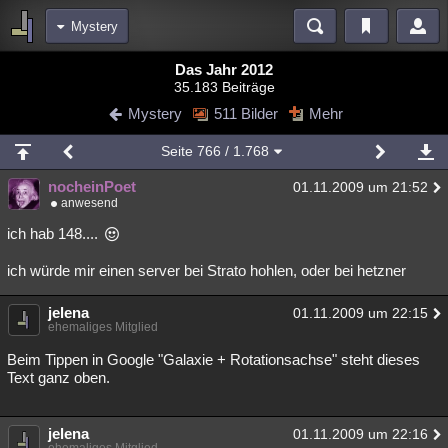
Mystery
Bereiche
Das Jahr 2012
35.183 Beiträge
Echtzeit
Diskussionen
Blogs
Videos
Statistiken
Mystery
511 Bilder
Mehr
Chat
Wiki
Neuigkeiten
Seite
766
/ 1.768
meine Rubriken
nocheinPoet
01.11.2009 um 21:52
Menschen
Wissenschaft
Politik
Mystery
Kriminalfälle
anwesend
Spiritualität
Verschwörungen
Technologie
Ufologie
ich hab 148....
ich würde mir einen server bei Strato hohlen, oder bei hetzner
Natur
Umfragen
Unterhaltung
weitere Rubriken
jelena
01.11.2009 um 22:15
ehemaliges Mitglied
Philosophie
Träume
Orte
Esoterik
Literatur
Beim Tippen in Google "Galaxie + Rotationsachse" steht dieses
Astronomie
Helpdesk
Gruppen
Gaming
Filme
Text ganz oben.
Musik
Clash
Verbesserungen
Allmystery
English
jelena
01.11.2009 um 22:16
Übersichten