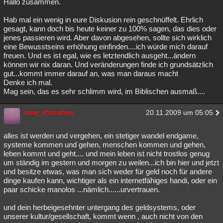
Hallo zusammen.
Hab mal ein wenig in eure Diskusion rein geschnüffelt. Ehrlich
gesagt, kann doch bis heute keiner zu 100% sagen, das dies oder
jenes passieren wird. Aber davon abgesehen, sollte sich wirklich
eine Bewusstseins erhöhung einfinden....ich würde mich darauf
freuen. Und es ist egal, wie es letztendlich ausgeht...ändern
können wir nix daran. Und veränderungen finde ich grundsätzlich
gut...kommt immer darauf an, was man daraus macht
Denke ich mal.
Mag sein, das es sehr schlimm wird, im Biblischen ausmaß....
mae_thoranee
20.11.2009 um 05:05
alles ist werden und vergehen, ein stetiger wandel endgame,
systeme kommen und gehen, menschen kommen und gehen,
leben kommt und geht.... und mein leben ist nicht trostlos genug
um ständig im gestern und morgen zu weilen...ich bin hier und jetzt
und besitze etwas, was man sich weder für geld noch für andere
dinge kaufen kann, wichtiger als ein internetfähiges handi, oder ein
paar schicke manolos ...nämlich......urvertrauen.
und dein herbeigesehnter untergang des geldsystems, oder
unserer kultur/gesellschaft, kommt wenn , auch nicht von den