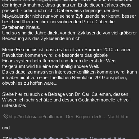
der irrigen Annahme, dass genau am Ende diesen Jahres etwas
passiert, - oder auch nicht. Dabei weiss derjenige, der den
Mayakalender nicht nur von seinem Zyklusende her kennt, besser
bescheid über den ihm innewohnenden Prozeß über die
Zeitebenen hinaus.
Und so sind die Jahre direkt vor dem Zyklusende von viel größerer
Bedeutung als das Zyklusende an sich.
Meine Erkenntnis ist, dass es bereits im Sommer 2010 zu einer
Revolution kommen wird, die besonders das globale
Finanzsystem betreffen wird und durch die erst der Weg
freigeräumt wird für eine nachhaltig andere Welt.
Da es dabei zu massiven Interessenkonflikten kommen wird, kann
ich aber nicht von einer friedlichen Revolution 2010 ausgehen,
obwohl es zu hoffen wäre...
Siehe hier zu auch die Beiträge von Dr. Carl Calleman, dessen
Wissen ich sehr schätze und dessen Gedankenmodelle ich voll
unterstütze:
http://indalosia.de/calleman_Der_Beginn_der6_._Nacht.htm
und
http://indalosia.de/calleman_Tortuguero_Monument_6.htm