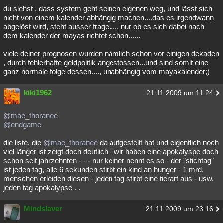
du siehst , dass system geht seinen eigenen weg, und lässt sich
nicht von einem kalender abhängig machen....das es irgendwann
abgelöst wird, steht ausser frage...., nur ob es sich dabei nach
dem kalender der mayas richtet schon......
viele deiner prognosen wurden nämlich schon vor einigen dekaden
, durch fehlerhafte geldpolitik angestossen...und sind somit eine
ganz normale folge dessen...., unabhängig vom mayakalender;)
kiki1962
21.11.2009 um 11:24
@mae_thoranee
@endgame
die liste, die
@mae_thoranee
da aufgestellt hat und eigentlich noch
viel länger ist zeigt doch deutlich : wir haben eine apokalyspe doch
schon seit jahrzehnten - - - nur keiner nennt es so - der "stichtag"
ist jeden tag, alle 6 sekunden stirbt ein kind an hunger - 1 mrd.
menschen erleiden diesen - jeden tag stirbt eine tierart aus - usw.
jeden tag apokalypse . .
Mindslaver
21.11.2009 um 23:16