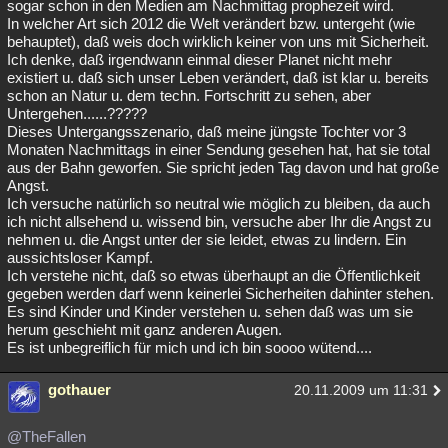
sogar schon in den Medien am Nachmittag prophezeit wird.
In welcher Art sich 2012 die Welt verändert bzw. untergeht (wie
behauptet), daß weis doch wirklich keiner von uns mit Sicherheit.
Ich denke, daß irgendwann einmal dieser Planet nicht mehr
existiert u. daß sich unser Leben verändert, daß ist klar u. bereits
schon an Natur u. dem techn. Fortschritt zu sehen, aber
Untergehen......?????
Dieses Untergangsszenario, daß meine jüngste Tochter vor 3
Monaten Nachmittags in einer Sendung gesehen hat, hat sie total
aus der Bahn geworfen. Sie spricht jeden Tag davon und hat große
Angst.
Ich versuche natürlich so neutral wie möglich zu bleiben, da auch
ich nicht allsehend u. wissend bin, versuche aber Ihr die Angst zu
nehmen u. die Angst unter der sie leidet, etwas zu lindern. Ein
aussichtsloser Kampf.
Ich verstehe nicht, daß so etwas überhaupt an die Öffentlichkeit
gegeben werden darf wenn keinerlei Sicherheiten dahinter stehen.
Es sind Kinder und Kinder verstehen u. sehen daß was um sie
herum geschieht mit ganz anderen Augen.
Es ist unbegreiflich für mich und ich bin soooo wütend....
gothauer
20.11.2009 um 11:31
@TheFallen