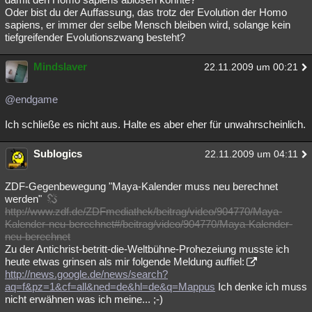
Oder bist du der Auffassung, das trotz der Evolution der Homo
sapiens, er immer der selbe Mensch bleiben wird, solange kein
tiefgreifender Evolutionszwang besteht?
Mindslaver
22.11.2009 um 00:21
@endgame
Ich schließe es nicht aus. Halte es aber eher für unwahrscheinlich.
Sublogics
22.11.2009 um 04:11
ZDF-Gegenbewegung "Maya-Kalender muss neu berechnet
werden"
http://www.zdf.de/ZDFmediathek/beitrag/video/904770/Maya-
Kalender-neu-berechnet#/beitrag/video/904770/Maya-Kalender-
neu-berechnet
Zu der Antichrist-betritt-die-Weltbühne-Prohezeiung musste ich
heute etwas grinsen als mir folgende Meldung auffiel:
http://news.google.de/news/search?
aq=f&pz=1&cf=all&ned=de&hl=de&q=Mappus
Ich denke ich muss
nicht erwähnen was ich meine... ;-)