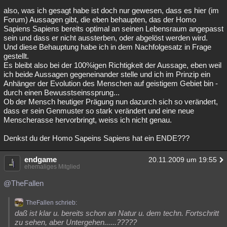
also, was ich gesagt habe ist doch nur gewesen, dass es hier (im
Forum) Aussagen gibt, die eben behaupten, das der Homo
Sapiens Sapiens bereits optimal an seinen Lebensraum angepasst
sein und dass er nicht aussterben, oder abgelöst werden wird.
Und diese Behauptung habe ich in dem Nachfolgesatz in Frage
gestellt.
Es bleibt also bei der 100%igen Richtigkeit der Aussage, eben weil
ich beide Aussagen gegeneinander stelle und ich im Prinzip ein
Anhänger der Evolution des Menschen auf geistigem Gebiet bin -
durch einen Bewusstseinssprung...
Ob der Mensch heutiger Prägung nun dazurch sich so verändert,
dass er sein Genmuster so stark verändert und eine neue
Menscherasse hervorbringt, weiss ich nicht genau.
Denkst du der Homo Sapeins Sapiens hat ein ENDE???
endgame
20.11.2009 um 19:55
ehemaliges Mitglied
@TheFallen
TheFallen schrieb:
daß ist klar u. bereits schon an Natur u. dem techn. Fortschritt
zu sehen, aber Untergehen......?????