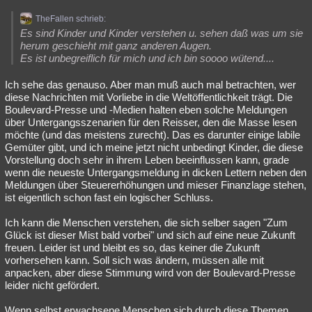
TheFallen schrieb:
Es sind Kinder und Kinder verstehen u. sehen daß was um sie
herum geschieht mit ganz anderen Augen.
Es ist unbegreiflich für mich und ich bin soooo wütend....
Ich sehe das genauso. Aber man muß auch mal betrachten, wer
diese Nachrichten mit Vorliebe in die Weltöffentlichkeit trägt. Die
Boulevard-Presse und -Medien halten eben solche Meldungen
über Untergangsszenarien für den Reisser, den die Masse lesen
möchte (und das meistens zurecht). Das es darunter einige labile
Gemüter gibt, und ich meine jetzt nicht unbedingt Kinder, die diese
Vorstellung doch sehr in ihrem Leben beeinflussen kann, grade
wenn die neueste Untergangsmeldung in dicken Lettern neben den
Meldungen über Steuererhöhungen und mieser Finanzlage stehen,
ist eigentlich schon fast ein logischer Schluss.
Ich kann die Menschen verstehen, die sich selber sagen "Zum
Glück ist dieser Mist bald vorbei" und sich auf eine neue Zukunft
freuen. Leider ist und bleibt es so, das keiner die Zukunft
vorhersehen kann. Soll sich was ändern, müssen alle mit
anpacken, aber diese Stimmung wird von der Boulevard-Presse
leider nicht gefördert.
Wenn selbst erwachsene Menschen sich durch diese Themen