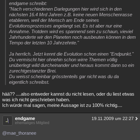
endgame schreibt:
Besucht
Teilgenommen
Alle
Neue
Geschlossen
"Nach verschiedenen Darlegungen hier wird sich in den
nächsten 16.4 Mrd Jahren z.B. keine neuen Menschenrasse
Lesenswert
Schlüsselwörter
etablieren, weil der Mensch am Ende seines
Evolutionsprozesses angelangt sei. Es ist aber nur eine
Annahme. Trotdem wird es spannend sein zu schaun, vieviel
Jahrhunderte wir den Planeten noch ausbeuten können in dem
Tempo der letzten 10 Jahrzehnte."
Ja herrlich. Jetzt kennt die Evolution schon einen "Endpunkt."
Du vermischt hier ohnehin schon wirre Themen völlig
unüberlegt wild durcheinander und heraus kommt dann so ein
zurechtgestanzter Brei.
Du weisst scheinbar grösstenteils gar nicht was du da
eigentlich schreibst.
hää?? ....also entweder kannst du nicht lesen, oder du liest etwas
was ich nicht geschrieben haben.
Ich würde mal sagen, meine Aussage ist zu 100% richtig....
endgame
19.11.2009 um 22:27
ehemaliges Mitglied
@mae_thoranee