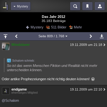
Mystery
Bereiche
Das Jahr 2012
35.183 Beiträge
Echtzeit
Diskussionen
Blogs
Videos
Statistiken
Mystery
511 Bilder
Mehr
Chat
Wiki
Neuigkeiten
Seite
809
/ 1.768
meine Rubriken
Mindslaver
19.11.2009 um 21:18
Menschen
Wissenschaft
Politik
Mystery
Kriminalfälle
Spiritualität
Verschwörungen
Technologie
Ufologie
Schalom schrieb:
Natur
Umfragen
Unterhaltung
So ist das wenn Menschen Fiktion und Realität nicht mehr
unterscheiden können.
weitere Rubriken
Oder antike Prophezeiungen nicht richtig deuten können!
Philosophie
Träume
Orte
Esoterik
Literatur
Astronomie
Helpdesk
Gruppen
Gaming
Filme
endgame
19.11.2009 um 22:10
ehemaliges Mitglied
Musik
Clash
Verbesserungen
Allmystery
English
@Schalom
Übersichten