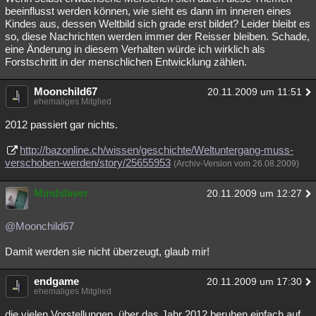
beeinflusst werden können, wie sieht es dann im inneren eines
Kindes aus, dessen Weltbild sich grade erst bildet? Leider bleibt es
so, diese Nachrichten werden immer der Reisser bleiben. Schade,
eine Änderung in diesem Verhalten würde ich wirklich als
Forstschritt in der menschlichen Entwicklung zählen.
Moonchild67
20.11.2009 um 11:51
ehemaliges Mitglied
2012 passiert gar nichts.
http://bazonline.ch/wissen/geschichte/Weltuntergang-muss-
verschoben-werden/story/25655953
(Archiv-Version vom 26.08.2009)
Mindslaver
20.11.2009 um 12:27
@Moonchild67
Damit werden sie nicht überzeugt, glaub mir!
endgame
20.11.2009 um 17:30
ehemaliges Mitglied
die vielen Vorstellungen, über das Jahr 2012 beruhen einfach auf