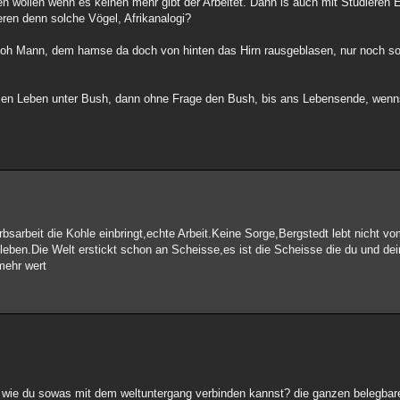
n wollen wenn es keinen mehr gibt der Arbeitet. Dann is auch mit Studieren E
eren denn solche Vögel, Afrikanalogi?
n oh Mann, dem hamse da doch von hinten das Hirn rausgeblasen, nur noch s
 en Leben unter Bush, dann ohne Frage den Bush, bis ans Lebensende, wenn
erbsarbeit die Kohle einbringt,echte Arbeit.Keine Sorge,Bergstedt lebt nicht vo
leben.Die Welt erstickt schon an Scheisse,es ist die Scheisse die du und d
 mehr wert
age wie du sowas mit dem weltuntergang verbinden kannst? die ganzen belegb