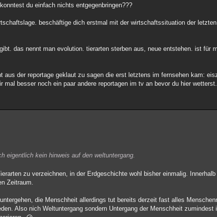
 konntest du einfach nichts entgegenbringen???
tschaftslage. beschäftige dich erstmal mit der wirtschaftssituation der letzten
gibt. das nennt man evolution. tierarten sterben aus, neue entstehen. ist für m
t aus der reportage geklaut zu sagen die erst letztens im fernsehen kam: ei
r mal besser noch ein paar andere reportagen im tv an bevor du hier wetterst.
ich eigentlich kein hinweis auf den weltuntergang.
ierarten zu verzeichnen, in der Erdgeschichte wohl bisher einmalig. Innerhal
en Zeitraum.
h untergehen, die Menschheit allerdings tut bereits derzeit fast alles Mensc
eden. Also nich Weltuntergang sondern Untergang der Menschheit zumindest i