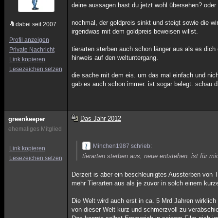
deine aussagen hast du jetzt wohl übersehen? oder
nochmal, der goldpreis sinkt und steigt sowie die wir
dabei seit 2007
irgendwas mit dem goldpreis beweisen willst.
Profil anzeigen
tierarten sterben auch schon länger aus als es dich 
Private Nachricht
hinweis auf den weltuntergang.
Link kopieren
Lesezeichen setzen
die sache mit dem eis. um das mal einfach und nich
gab es auch schon immer. ist sogar belegt. schau di
Das Jahr 2012
greenkeeper
ehemaliges Mitglied
Minchen1987 schrieb:
Link kopieren
tierarten sterben aus, neue entstehen. ist für m
Lesezeichen setzen
Derzeit is aber ein beschleunigtes Aussterben von T
mehr Tierarten aus als je zuvor in solch einem kurz
Die Welt wird auch erst in ca. 5 Mrd Jahren wirklic
von dieser Welt kurz und schmerzvoll zu verabschi