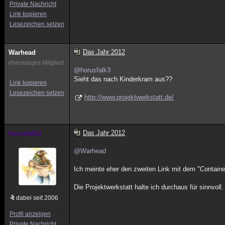
Private Nachricht
Link kopieren
Lesezeichen setzen
Das Jahr 2012
Warhead
ehemaliges Mitglied
@horusfalk3
Sieht das nach Kinderkram aus??
Link kopieren
Lesezeichen setzen
http://www.projektwerkstatt.de/
Das Jahr 2012
horusfalk3
@Warhead
Ich meinte eher den zweiten Link mit dem "Containe
Die Projektwerkstatt halte ich durchaus für sinnvoll.
dabei seit 2006
Profil anzeigen
Private Nachricht