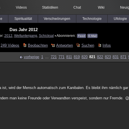
s
Videos
Statistiken
Chat
Wiki
Neuig
le
Spiritualität
Verschwörungen
Technologie
Ufologie
Das Jahr 2012
er:
2012
,
Weltuntergang
,
Schicksal
▪ Abonnieren:
Feed
E-Mail
249 Videos
Beobachten
Antworten
Suchen
Infos
vorherige
1
...
721
771
811
819
820
821
822
823
831
871
ist, wird der Mensch automatisch zum Kanibalen. Es bleibt ihm nämlich gar 
 indem man keine Freunde oder Verwandten verspeist, sondern nur Fremde.