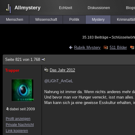
Allmystery
Echtzeit
Diskussionen
Blog
Menschen
Wissenschaft
Politik
Mystery
Kriminalfäl
35.183 Beiträge
▪ Schlüsselwört
Rubrik Mystery
511 Bilder
Seite 821 von 1.768
Das Jahr 2012
Trapper
@LiGhT_AnGeL
Nahrung ist immer da. Wenn nichts anderes mehr da 
Und bevor man vor Hunger verreckt, isst man alles.
Man kann sich ja eine gewisse Esskultur erhalten,
dabei seit 2009
Profil anzeigen
Private Nachricht
Link kopieren