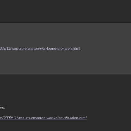
009/11/was-zu-erwarten-war-keine-ufo-laien.html
ern:
om/2009/11/was-zu-erwarten-war-keine-ufo-laien.html