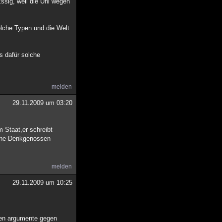
ssig, weil die Uni wegen
olche Typen und die Welt
s dafür solche
melden
29.11.2009 um 03:20
m Staat,er schreibt
eine Denkgenossen
melden
29.11.2009 um 10:25
aren argumente gegen