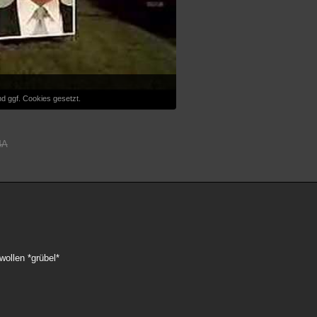
d ggf. Cookies gesetzt.
4A
wollen *grübel*