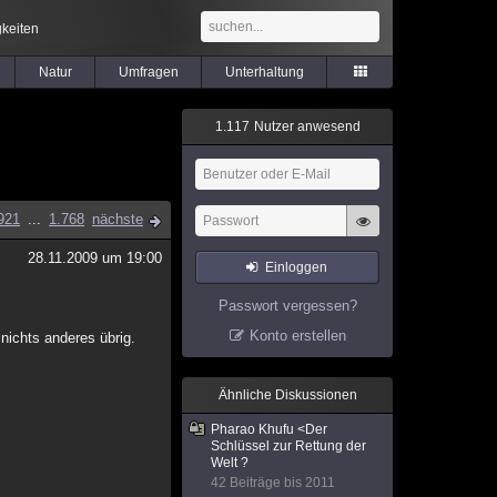
keiten
Natur
Umfragen
Unterhaltung
1
.
1
1
7
Nutzer anwesend
921
...
1.768
nächste
28.11.2009 um 19:00
Einloggen
Passwort vergessen?
Konto erstellen
nichts anderes übrig.
Ähnliche Diskussionen
Pharao Khufu <Der
Schlüssel zur Rettung der
Welt ?
42 Beiträge bis 2011