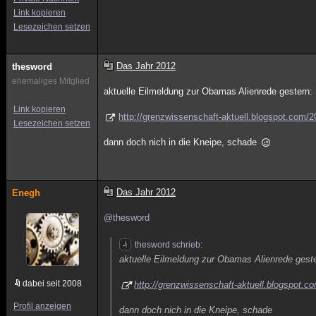
Link kopieren
Lesezeichen setzen
Das Jahr 2012
thesword
ehemaliges Mitglied
aktuelle Eilmeldung zur Obamas Alienrede gestern:
Link kopieren
http://grenzwissenschaft-aktuell.blogspot.com/2
Lesezeichen setzen
dann doch nich in die Kneipe, schade
Das Jahr 2012
Enegh
@thesword
thesword schrieb:
aktuelle Eilmeldung zur Obamas Alienrede gest
dabei seit 2008
http://grenzwissenschaft-aktuell.blogspot.c
Profil anzeigen
dann doch nich in die Kneipe, schade