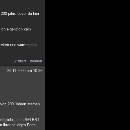
 200 jahre bevor du hier
ich eigentlich kein
szeiten und warmzeiten
...
1x zitiert
melden
29.11.2009 um 10:36
b von 200 Jahren sterben
henmögliche, sich SELBST
n ihrer heutigen Form.