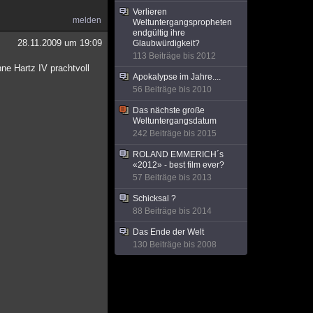
Verlieren
melden
Weltuntergangspropheten
endgültig ihre
28.11.2009 um 19:09
Glaubwürdigkeit?
113 Beiträge bis 2012
ne Hartz IV prachtvoll
Apokalypse im Jahre....
56 Beiträge bis 2010
Das nächste große
Weltuntergangsdatum
242 Beiträge bis 2015
ROLAND EMMERICH´s
«2012» - best film ever?
57 Beiträge bis 2013
Schicksal ?
88 Beiträge bis 2014
Das Ende der Welt
130 Beiträge bis 2008