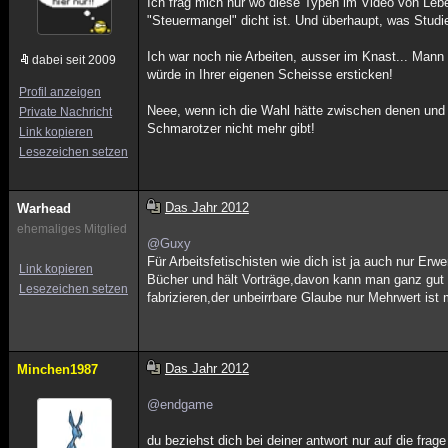
Ich frag mich nur wo diese Typen im Video von Lebe
"Steuermangel" dicht ist. Und überhaupt, was Studi
Ich war noch nie Arbeiten, ausser im Knast... Man
dabei seit 2009
würde in Ihrer eigenen Scheisse ersticken!
Profil anzeigen
Neee, wenn ich die Wahl hätte zwischen denen und
Private Nachricht
Schmarotzer nicht mehr gibt!
Link kopieren
Lesezeichen setzen
Das Jahr 2012
Warhead
ehemaliges Mitglied
@Guxy
Für Arbeitsfetischisten wie dich ist ja auch nur Erw
Link kopieren
Bücher und hält Vorträge,davon kann man ganz gut 
Lesezeichen setzen
fabrizieren,der unbeirrbare Glaube nur Mehrwert ist
Das Jahr 2012
Minchen1987
@endgame
du beziehst dich bei deiner antwort nur auf die fr